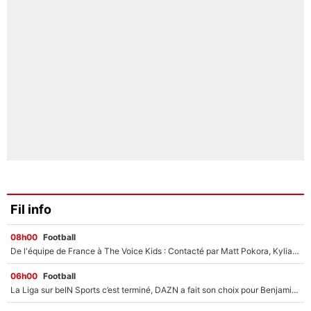
Fil info
08h00
Football
De l'équipe de France à The Voice Kids : Contacté par Matt Pokora, Kylian Mbappé a accepté de jouer un rôle inédit sur TF1 !
06h00
Football
La Liga sur beIN Sports c’est terminé, DAZN a fait son choix pour Benjamin Da Silva et Omar Da Fonseca !