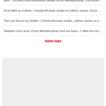
NBA - Victime d'une thrombose comme Victor Wembanyama, Chris Bosh prévient le Français des risques sur sa santé : «J’ai failli mourir sur le coup et j’ai été ramené à la vie»
De la NBA au cinéma : Comme Michael Jordan et LeBron James, Victor Wembanyama rêve d'une carrière d'acteur !
The Last Dance sur Netflix : Comme Michael Jordan, LeBron James va avoir le droit à sa série !
Stephen Curry avec Victor Wembanyama chez les Spurs : L'idée d'un trade historique est lancée en NBA !
NEWS NBA