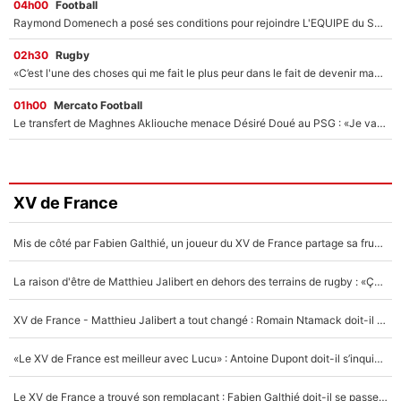
04h00
Football
Raymond Domenech a posé ses conditions pour rejoindre L'EQUIPE du Soir : Il refuse de faire l'émission avec un autre chroniqueur !
02h30
Rugby
«C’est l'une des choses qui me fait le plus peur dans le fait de devenir maman» : En couple avec Antoine Dupont, Iris Mittenaere s'inquiète déjà pour ses futurs enfants !
01h00
Mercato Football
Le transfert de Maghnes Akliouche menace Désiré Doué au PSG : «Je valide à 200%»
XV de France
Mis de côté par Fabien Galthié, un joueur du XV de France partage sa frustration : «ils ne me l’ont pas dit tout de suite»
La raison d'être de Matthieu Jalibert en dehors des terrains de rugby : «Ça m'atteint autant que si tu touches à un membre de ma famille»
XV de France - Matthieu Jalibert a tout changé : Romain Ntamack doit-il s’inquiéter pour sa place à un an de la Coupe du monde ?
«Le XV de France est meilleur avec Lucu» : Antoine Dupont doit-il s’inquiéter pour sa place ?
Le XV de France a trouvé son remplaçant : Fabien Galthié doit-il se passer d'Antoine Dupont ?