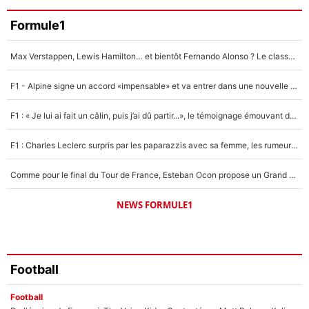
Faris Moumbagna
Formule1
4%
Max Verstappen, Lewis Hamilton… et bientôt Fernando Alonso ? Le classement des pilotes les mieux payés en Formule 1 risque de changer !
Un autre joueur
5%
F1 - Alpine signe un accord «impensable» et va entrer dans une nouvelle dimension : Grande nouvelle pour Pierre Gasly !
1666 personnes ont participé aux votes.
F1 : « Je lui ai fait un câlin, puis j’ai dû partir...», le témoignage émouvant de Max Verstappen sur sa fille
F1 : Charles Leclerc surpris par les paparazzis avec sa femme, les rumeurs étaient vraies !
Comme pour le final du Tour de France, Esteban Ocon propose un Grand Prix de Formule 1 à Paris : «Autour de l’Arc de Triomphe, ce serait génial» !
NEWS FORMULE1
Football
Football