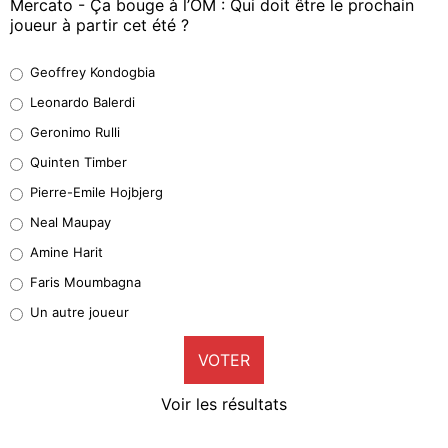
Mercato - Ça bouge à l’OM : Qui doit être le prochain
joueur à partir cet été ?
Geoffrey Kondogbia
Geoffrey Kondogbia
38%
Leonardo Balerdi
Leonardo Balerdi
Geronimo Rulli
32%
Quinten Timber
Geronimo Rulli
Pierre-Emile Hojbjerg
5%
Neal Maupay
Quinten Timber
Amine Harit
1%
Faris Moumbagna
Pierre-Emile Hojbjerg
Un autre joueur
9%
VOTER
Neal Maupay
4%
Voir les résultats
Amine Harit
3%