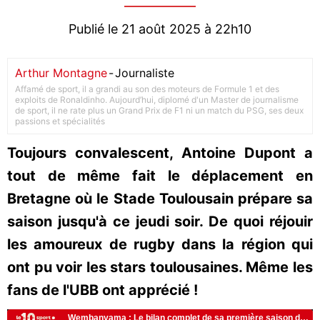
Publié le 21 août 2025 à 22h10
Arthur Montagne
-
Journaliste
Affamé de sport, il a grandi au son des moteurs de Formule 1 et des
exploits de Ronaldinho. Aujourd’hui, diplomé d'un Master de journalisme
de sport, il ne rate plus un Grand Prix de F1 ni un match du PSG, ses deux
passions et spécialités
Toujours convalescent, Antoine Dupont a
tout de même fait le déplacement en
Bretagne où le Stade Toulousain prépare sa
saison jusqu'à ce jeudi soir. De quoi réjouir
les amoureux de rugby dans la région qui
ont pu voir les stars toulousaines. Même les
fans de l'UBB ont apprécié !