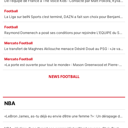
De l'équipe de France à The Voice Kids : Contacté par Matt Pokora, Kylian Mbappé a accepté de jouer un rôle inédit sur TF1 !
Football
La Liga sur beIN Sports c’est terminé, DAZN a fait son choix pour Benjamin Da Silva et Omar Da Fonseca !
Football
Raymond Domenech a posé ses conditions pour rejoindre L'EQUIPE du Soir : Il refuse de faire l'émission avec un autre chroniqueur !
Mercato Football
Le transfert de Maghnes Akliouche menace Désiré Doué au PSG : «Je valide à 200%»
Mercato Football
«La porte est ouverte pour tout le monde» : Mason Greenwood et Pierre-Emerick Aubameyang ont quitté l'OM, Amine Gouiri balance sur la suite du mercato et sur la réaction du vestiaire !
NEWS FOOTBALL
NBA
«LeBron James, as-tu déjà eu envie d’être une femme ?» : Un dérapage de Donald Trump sur la superstar de la NBA refait surface