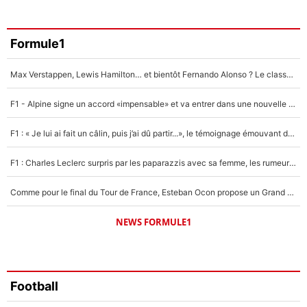
3%
Faris Moumbagna
Formule1
4%
Max Verstappen, Lewis Hamilton… et bientôt Fernando Alonso ? Le classement des pilotes les mieux payés en Formule 1 risque de changer !
Un autre joueur
5%
F1 - Alpine signe un accord «impensable» et va entrer dans une nouvelle dimension : Grande nouvelle pour Pierre Gasly !
1656 personnes ont participé aux votes.
F1 : « Je lui ai fait un câlin, puis j’ai dû partir...», le témoignage émouvant de Max Verstappen sur sa fille
F1 : Charles Leclerc surpris par les paparazzis avec sa femme, les rumeurs étaient vraies !
Comme pour le final du Tour de France, Esteban Ocon propose un Grand Prix de Formule 1 à Paris : «Autour de l’Arc de Triomphe, ce serait génial» !
NEWS FORMULE1
Football