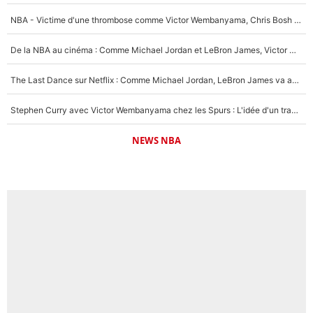
NBA - Victime d'une thrombose comme Victor Wembanyama, Chris Bosh prévient le Français des risques sur sa santé : «J’ai failli mourir sur le coup et j’ai été ramené à la vie»
De la NBA au cinéma : Comme Michael Jordan et LeBron James, Victor Wembanyama rêve d'une carrière d'acteur !
The Last Dance sur Netflix : Comme Michael Jordan, LeBron James va avoir le droit à sa série !
Stephen Curry avec Victor Wembanyama chez les Spurs : L'idée d'un trade historique est lancée en NBA !
NEWS NBA