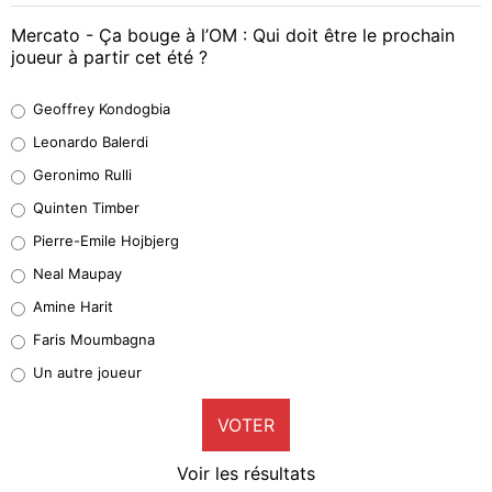
Mercato - Ça bouge à l’OM : Qui doit être le prochain
joueur à partir cet été ?
Geoffrey Kondogbia
Geoffrey Kondogbia
38%
Leonardo Balerdi
Leonardo Balerdi
Geronimo Rulli
32%
Quinten Timber
Geronimo Rulli
Pierre-Emile Hojbjerg
5%
Neal Maupay
Quinten Timber
Amine Harit
1%
Faris Moumbagna
Pierre-Emile Hojbjerg
Un autre joueur
9%
VOTER
Neal Maupay
4%
Voir les résultats
Amine Harit