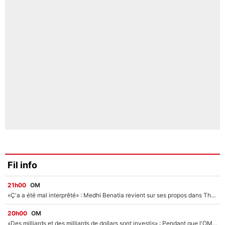
Fil info
21h00
OM
«Ç'a a été mal interprêté» : Medhi Benatia revient sur ses propos dans The Bridge et précise ses conditions pour rejoindre le PSG !
20h00
OM
«Des milliards et des milliards de dollars sont investis» : Pendant que l'OM est en pleine crise financière, Frank McCourt lance un nouveau projet à 260M€ !