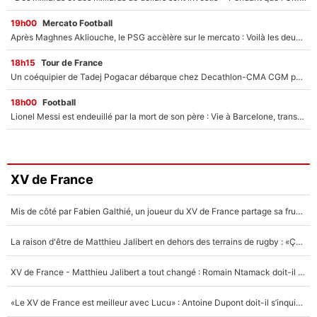
19h00
Mercato Football
Après Maghnes Akliouche, le PSG accèlère sur le mercato : Voilà les deux nouvelles recrues qui vont signer la semaine prochaine ?
18h15
Tour de France
Un coéquipier de Tadej Pogacar débarque chez Decathlon-CMA CGM pour épauler Paul Seixas : «Mes meilleures années sont à venir»
18h00
Football
Lionel Messi est endeuillé par la mort de son père : Vie à Barcelone, transfert au PSG... voilà comment Jorge Messi a joué un rôle essentiel dans sa carrière !
XV de France
Mis de côté par Fabien Galthié, un joueur du XV de France partage sa frustration : «ils ne me l’ont pas dit tout de suite»
La raison d'être de Matthieu Jalibert en dehors des terrains de rugby : «Ça m'atteint autant que si tu touches à un membre de ma famille»
XV de France - Matthieu Jalibert a tout changé : Romain Ntamack doit-il s’inquiéter pour sa place à un an de la Coupe du monde ?
«Le XV de France est meilleur avec Lucu» : Antoine Dupont doit-il s’inquiéter pour sa place ?