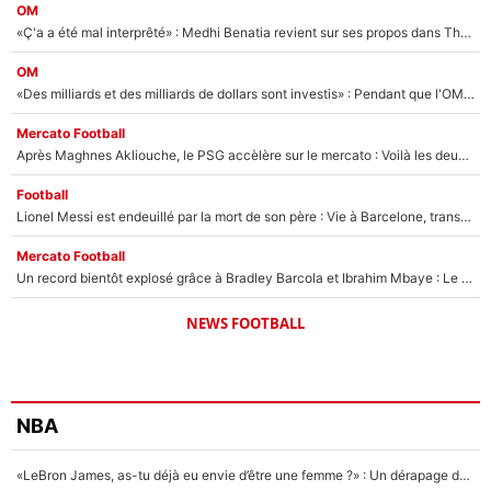
OM
«Ç'a a été mal interprêté» : Medhi Benatia revient sur ses propos dans The Bridge et précise ses conditions pour rejoindre le PSG !
OM
«Des milliards et des milliards de dollars sont investis» : Pendant que l'OM est en pleine crise financière, Frank McCourt lance un nouveau projet à 260M€ !
Mercato Football
Après Maghnes Akliouche, le PSG accèlère sur le mercato : Voilà les deux nouvelles recrues qui vont signer la semaine prochaine ?
Football
Lionel Messi est endeuillé par la mort de son père : Vie à Barcelone, transfert au PSG... voilà comment Jorge Messi a joué un rôle essentiel dans sa carrière !
Mercato Football
Un record bientôt explosé grâce à Bradley Barcola et Ibrahim Mbaye : Le PSG sur le point de réaliser un mercato historique ?
NEWS FOOTBALL
NBA
«LeBron James, as-tu déjà eu envie d’être une femme ?» : Un dérapage de Donald Trump sur la superstar de la NBA refait surface