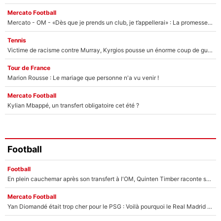
Mercato Football
Mercato - OM - «Dès que je prends un club, je t’appellerai» : La promesse de Marcelino au moment de claquer la porte
Tennis
Victime de racisme contre Murray, Kyrgios pousse un énorme coup de gueule !
Tour de France
Marion Rousse : Le mariage que personne n'a vu venir !
Mercato Football
Kylian Mbappé, un transfert obligatoire cet été ?
Football
Football
En plein cauchemar après son transfert à l'OM, Quinten Timber raconte ses doutes après sa signature à Marseille
Mercato Football
Yan Diomandé était trop cher pour le PSG : Voilà pourquoi le Real Madrid a accepté de payer la somme record de 140M€ pour boucler son transfert !