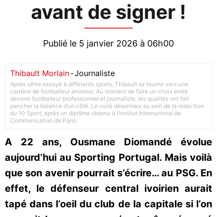
avant de signer !
Publié le 5 janvier 2026 à 06h00
Thibault Morlain
-
Journaliste
Après s’être essayé à différents sports, Thibault se tourne vers une
carrière de footballeur amateur. Au moment de faire un choix entre
devenir footballeur professionnel et journaliste, les qualités ont fait
pencher la balance d’un côté. Le voilà désormais au sein de la rédaction
du 10 Sport, après un diplôme obtenu à l’Institut International de
Communication de Paris.
A 22 ans, Ousmane Diomandé évolue
aujourd’hui au Sporting Portugal. Mais voilà
que son avenir pourrait s’écrire… au PSG. En
effet, le défenseur central ivoirien aurait
tapé dans l’oeil du club de la capitale si l’on