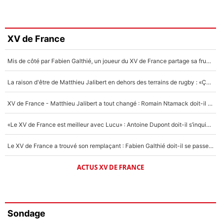
XV de France
Mis de côté par Fabien Galthié, un joueur du XV de France partage sa frustration : «ils ne me l’ont pas dit tout de suite»
La raison d'être de Matthieu Jalibert en dehors des terrains de rugby : «Ça m'atteint autant que si tu touches à un membre de ma famille»
XV de France - Matthieu Jalibert a tout changé : Romain Ntamack doit-il s’inquiéter pour sa place à un an de la Coupe du monde ?
«Le XV de France est meilleur avec Lucu» : Antoine Dupont doit-il s’inquiéter pour sa place ?
Le XV de France a trouvé son remplaçant : Fabien Galthié doit-il se passer d'Antoine Dupont ?
ACTUS XV DE FRANCE
Sondage