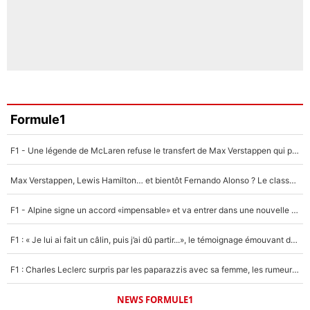
Formule1
F1 - Une légende de McLaren refuse le transfert de Max Verstappen qui pourrait «faire des vagues» et plomber l'ambiance dans l'équipe
Max Verstappen, Lewis Hamilton… et bientôt Fernando Alonso ? Le classement des pilotes les mieux payés en Formule 1 risque de changer !
F1 - Alpine signe un accord «impensable» et va entrer dans une nouvelle dimension : Grande nouvelle pour Pierre Gasly !
F1 : « Je lui ai fait un câlin, puis j’ai dû partir...», le témoignage émouvant de Max Verstappen sur sa fille
F1 : Charles Leclerc surpris par les paparazzis avec sa femme, les rumeurs étaient vraies !
NEWS FORMULE1