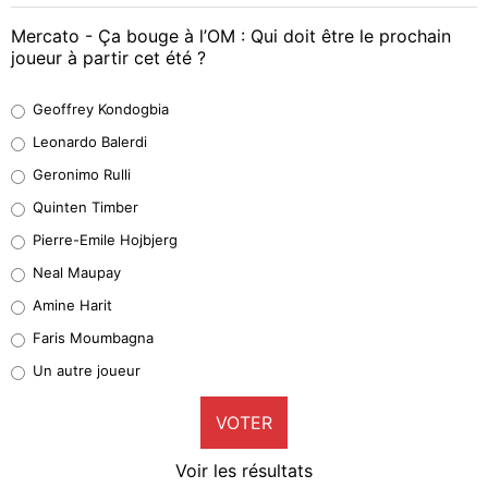
Mercato - Ça bouge à l’OM : Qui doit être le prochain
joueur à partir cet été ?
Geoffrey Kondogbia
Geoffrey Kondogbia
38%
Leonardo Balerdi
Leonardo Balerdi
Geronimo Rulli
32%
Quinten Timber
Geronimo Rulli
Pierre-Emile Hojbjerg
5%
Neal Maupay
Quinten Timber
Amine Harit
1%
Faris Moumbagna
Pierre-Emile Hojbjerg
Un autre joueur
9%
VOTER
Neal Maupay
4%
Voir les résultats