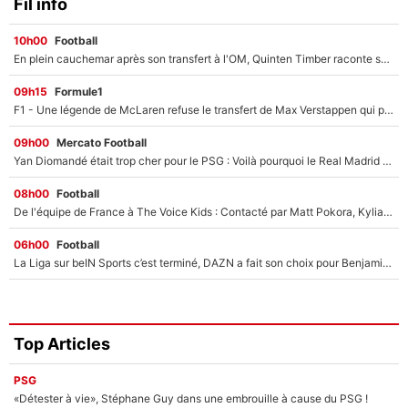
Fil info
10h00
Football
En plein cauchemar après son transfert à l'OM, Quinten Timber raconte ses doutes après sa signature à Marseille
09h15
Formule1
F1 - Une légende de McLaren refuse le transfert de Max Verstappen qui pourrait «faire des vagues» et plomber l'ambiance dans l'équipe
09h00
Mercato Football
Yan Diomandé était trop cher pour le PSG : Voilà pourquoi le Real Madrid a accepté de payer la somme record de 140M€ pour boucler son transfert !
08h00
Football
De l'équipe de France à The Voice Kids : Contacté par Matt Pokora, Kylian Mbappé a accepté de jouer un rôle inédit sur TF1 !
06h00
Football
La Liga sur beIN Sports c’est terminé, DAZN a fait son choix pour Benjamin Da Silva et Omar Da Fonseca !
Top Articles
PSG
«Détester à vie», Stéphane Guy dans une embrouille à cause du PSG !