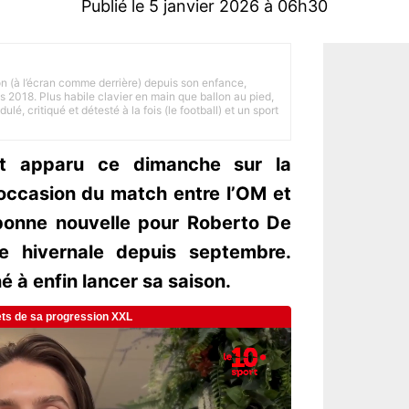
Publié le 5 janvier 2026 à 06h30
on (à l’écran comme derrière) depuis son enfance,
is 2018. Plus habile clavier en main que ballon au pied,
lé, critiqué et détesté à la fois (le football) et un sport
t apparu ce dimanche sur la
occasion du match entre l’OM et
bonne nouvelle pour Roberto De
ue hivernale depuis septembre.
né à enfin lancer sa saison.