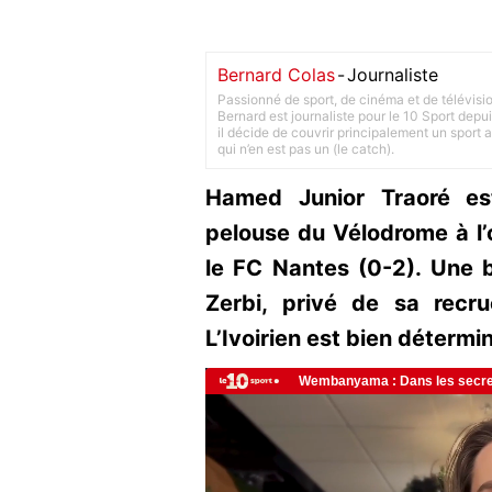
Bernard Colas
-
Journaliste
Passionné de sport, de cinéma et de télévisi
Bernard est journaliste pour le 10 Sport depu
il décide de couvrir principalement un sport adu
qui n’en est pas un (le catch).
Hamed Junior Traoré es
pelouse du Vélodrome à l’
le FC Nantes (0-2). Une 
Zerbi, privé de sa recr
L’Ivoirien est bien détermi