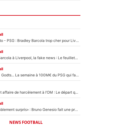
ll
EXCLU - Mercato - PSG : Bradley Barcola trop cher pour Liverpool
ll
PSG - Bradley Barcola à Liverpool, la fake news : Le feuilleton continue !
ll
Akliouche, Mika Godts... La semaine à 100M€ du PSG qui fait basculer le mercato du PSG !
Climat toxique et affaire de harcèlement à l’OM : Le départ qui soulage le vestiaire de Bruno Genesio
ll
«Très, très agréablement surpris» : Bruno Genesio fait une promesse pour la suite du mercato de l’OM et rassure les supporters
NEWS FOOTBALL