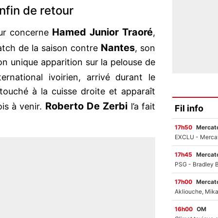
fin de retour
Hamed Junior Traoré
our concerne
,
Nantes
tch de la saison contre
, son
n unique apparition sur la pelouse de
ernational ivoirien, arrivé durant le
 touché à la cuisse droite et apparaît
Roberto De
Zerbi
is à venir.
l’a fait
Fil info
17h50
Mercato
17h45
Mercato
17h00
Mercato
16h00
OM