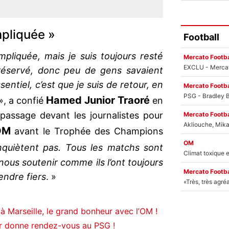
mpliquée »
Football
mpliquée, mais je suis toujours resté
Mercato Footba
e réservé, donc peu de gens savaient
ssentiel, c’est que je suis de retour, en
Mercato Footba
Hamed Junior Traoré
», a confié
en
passage devant les journalistes pour
Mercato Footba
OM
avant le Trophée des Champions
OM
’inquiètent pas. Tous les matchs sont
 nous soutenir comme ils l’ont toujours
Mercato Footba
rendre fiers
. »
ur à Marseille, le grand bonheur avec l’OM !
r donne rendez-vous au PSG !