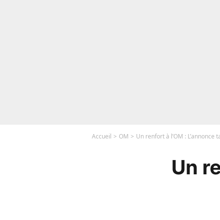
Accueil
OM
Un renfort à l’OM : L’annonce t
Un re