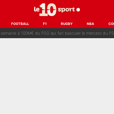
dley Barcola trop cher pour Liverpool
rpool, la fake news : Le feuilleton continue !
FOOTBALL
F1
RUGBY
NBA
CO
a semaine à 100M€ du PSG qui fait basculer le mercato du PS
e harcèlement à l’OM : Le départ qui soulage le vestiaire de 
ris» : Bruno Genesio fait une promesse pour la suite du mercato