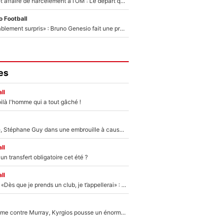
Climat toxique et affaire de harcèlement à l’OM : Le départ qui soulage le vestiaire de Bruno Genesio
 Football
«Très, très agréablement surpris» : Bruno Genesio fait une promesse pour la suite du mercato de l’OM et rassure les supporters
es
ll
ilà l'homme qui a tout gâché !
«Détester à vie», Stéphane Guy dans une embrouille à cause du PSG !
ll
n transfert obligatoire cet été ?
ll
Mercato - OM - «Dès que je prends un club, je t’appellerai» : La promesse de Marcelino au moment de claquer la porte
Victime de racisme contre Murray, Kyrgios pousse un énorme coup de gueule !