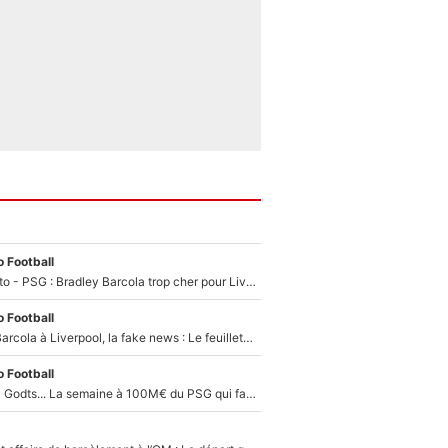
 Football
EXCLU - Mercato - PSG : Bradley Barcola trop cher pour Liverpool
 Football
PSG - Bradley Barcola à Liverpool, la fake news : Le feuilleton continue !
 Football
Akliouche, Mika Godts... La semaine à 100M€ du PSG qui fait basculer le mercato du PSG !