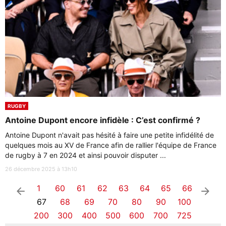
RUGBY
Antoine Dupont encore infidèle : C’est confirmé ?
Antoine Dupont n'avait pas hésité à faire une petite infidélité de
quelques mois au XV de France afin de rallier l'équipe de France
de rugby à 7 en 2024 et ainsi pouvoir disputer ...
26 décembre 2025 à 13h10
1
60
61
62
63
64
65
66
arrow_left
arrow_right
67
68
69
70
80
90
100
200
300
400
500
600
700
725