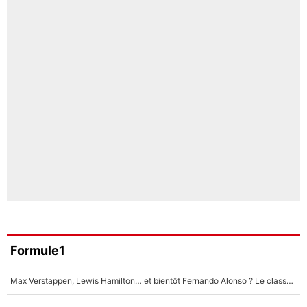
Formule1
Max Verstappen, Lewis Hamilton… et bientôt Fernando Alonso ? Le classement des pilotes les mieux payés en Formule 1 risque de changer !