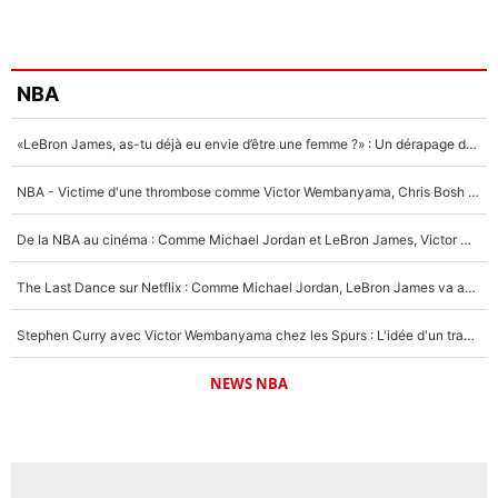
NBA
«LeBron James, as-tu déjà eu envie d’être une femme ?» : Un dérapage de Donald Trump sur la superstar de la NBA refait surface
NBA - Victime d'une thrombose comme Victor Wembanyama, Chris Bosh prévient le Français des risques sur sa santé : «J’ai failli mourir sur le coup et j’ai été ramené à la vie»
De la NBA au cinéma : Comme Michael Jordan et LeBron James, Victor Wembanyama rêve d'une carrière d'acteur !
The Last Dance sur Netflix : Comme Michael Jordan, LeBron James va avoir le droit à sa série !
Stephen Curry avec Victor Wembanyama chez les Spurs : L'idée d'un trade historique est lancée en NBA !
NEWS NBA