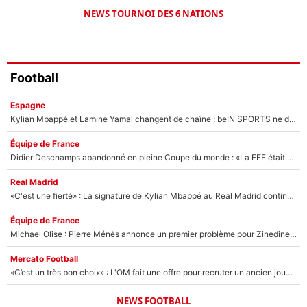
NEWS TOURNOI DES 6 NATIONS
Football
Espagne
Kylian Mbappé et Lamine Yamal changent de chaîne : beIN SPORTS ne digère pas cette décision historique et prédit un fiasco pour la Liga
Équipe de France
Didier Deschamps abandonné en pleine Coupe du monde : «La FFF était déjà passée à Zinedine Zidane»
Real Madrid
«C'est une fierté» : La signature de Kylian Mbappé au Real Madrid continue de régaler l'Espagne
Équipe de France
Michael Olise : Pierre Ménès annonce un premier problème pour Zinedine Zidane en équipe de France
Mercato Football
«C’est un très bon choix» : L'OM fait une offre pour recruter un ancien joueur du PSG... et c'est validé dans l'After Foot !
NEWS FOOTBALL