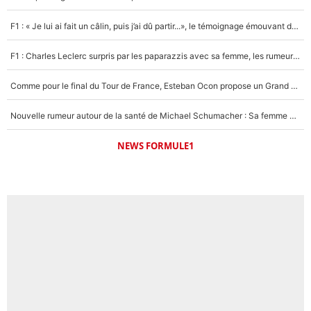
F1 : « Je lui ai fait un câlin, puis j’ai dû partir...», le témoignage émouvant de Max Verstappen sur sa fille
F1 : Charles Leclerc surpris par les paparazzis avec sa femme, les rumeurs étaient vraies !
Comme pour le final du Tour de France, Esteban Ocon propose un Grand Prix de Formule 1 à Paris : «Autour de l’Arc de Triomphe, ce serait génial» !
Nouvelle rumeur autour de la santé de Michael Schumacher : Sa femme Corinna sort du silence
NEWS FORMULE1