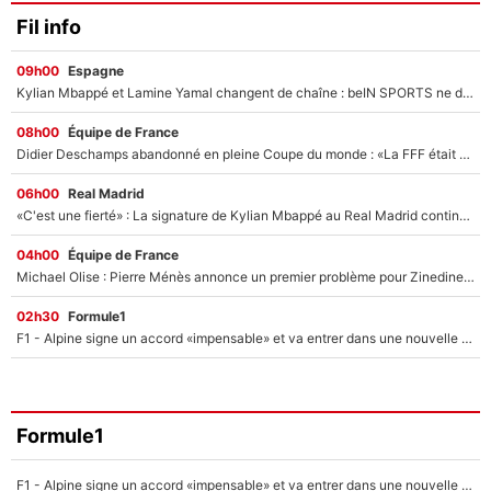
Fil info
09h00
Espagne
Kylian Mbappé et Lamine Yamal changent de chaîne : beIN SPORTS ne digère pas cette décision historique et prédit un fiasco pour la Liga
08h00
Équipe de France
Didier Deschamps abandonné en pleine Coupe du monde : «La FFF était déjà passée à Zinedine Zidane»
06h00
Real Madrid
«C'est une fierté» : La signature de Kylian Mbappé au Real Madrid continue de régaler l'Espagne
04h00
Équipe de France
Michael Olise : Pierre Ménès annonce un premier problème pour Zinedine Zidane en équipe de France
02h30
Formule1
F1 - Alpine signe un accord «impensable» et va entrer dans une nouvelle dimension : Grande nouvelle pour Pierre Gasly !
Formule1
F1 - Alpine signe un accord «impensable» et va entrer dans une nouvelle dimension : Grande nouvelle pour Pierre Gasly !