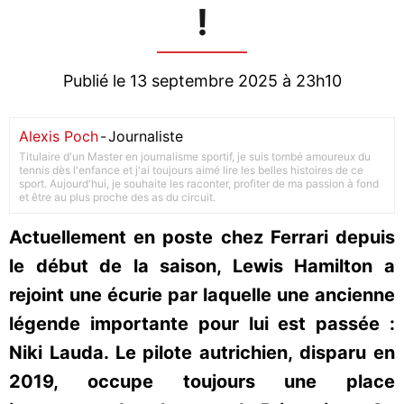
!
Publié le 13 septembre 2025 à 23h10
Alexis Poch
-
Journaliste
Titulaire d'un Master en journalisme sportif, je suis tombé amoureux du
tennis dès l'enfance et j'ai toujours aimé lire les belles histoires de ce
sport. Aujourd'hui, je souhaite les raconter, profiter de ma passion à fond
et être au plus proche des as du circuit.
Actuellement en poste chez Ferrari depuis
le début de la saison, Lewis Hamilton a
rejoint une écurie par laquelle une ancienne
légende importante pour lui est passée :
Niki Lauda. Le pilote autrichien, disparu en
2019, occupe toujours une place