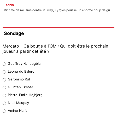
Tennis
Victime de racisme contre Murray, Kyrgios pousse un énorme coup de gueule !
Sondage
Mercato - Ça bouge à l’OM : Qui doit être le prochain
joueur à partir cet été ?
Geoffrey Kondogbia
Geoffrey Kondogbia
38%
Leonardo Balerdi
Leonardo Balerdi
Geronimo Rulli
32%
Quinten Timber
Geronimo Rulli
Pierre-Emile Hojbjerg
5%
Neal Maupay
Quinten Timber
Amine Harit
1%