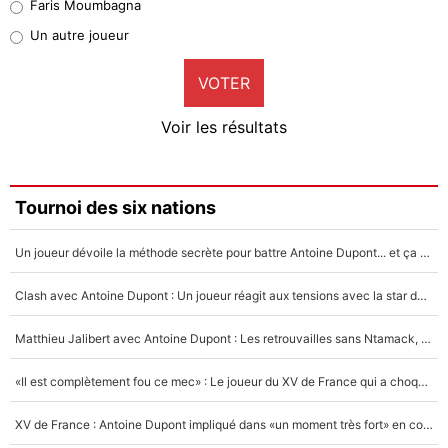
Faris Moumbagna
Pierre-Emile Hojbjerg
Un autre joueur
9%
VOTER
Neal Maupay
4%
Voir les résultats
Amine Harit
3%
Faris Moumbagna
Tournoi des six nations
5%
Un joueur dévoile la méthode secrète pour battre Antoine Dupont... et ça marche !
Un autre joueur
5%
Clash avec Antoine Dupont : Un joueur réagit aux tensions avec la star du XV de France !
1551 personnes ont participé aux votes.
Matthieu Jalibert avec Antoine Dupont : Les retrouvailles sans Ntamack, «il y a eu des discussions»
«Il est complètement fou ce mec» : Le joueur du XV de France qui a choqué Matthieu Jalibert !
XV de France : Antoine Dupont impliqué dans «un moment très fort» en coulisses