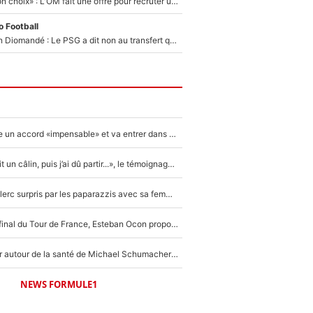
«C’est un très bon choix» : L'OM fait une offre pour recruter un ancien joueur du PSG... et c'est validé dans l'After Foot !
 Football
140M€ pour Yan Diomandé : Le PSG a dit non au transfert qui bat tous les records sur le mercato
F1 - Alpine signe un accord «impensable» et va entrer dans une nouvelle dimension : Grande nouvelle pour Pierre Gasly !
F1 : « Je lui ai fait un câlin, puis j’ai dû partir...», le témoignage émouvant de Max Verstappen sur sa fille
F1 : Charles Leclerc surpris par les paparazzis avec sa femme, les rumeurs étaient vraies !
Comme pour le final du Tour de France, Esteban Ocon propose un Grand Prix de Formule 1 à Paris : «Autour de l’Arc de Triomphe, ce serait génial» !
Nouvelle rumeur autour de la santé de Michael Schumacher : Sa femme Corinna sort du silence
NEWS FORMULE1