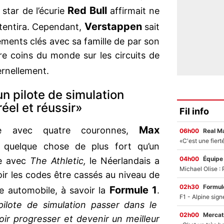
Red Bull
a star de l’écurie
affirmait ne
Verstappen
etentira. Cependant,
sait
ments clés avec sa famille de par son
re coins du monde sur les circuits de
ternellement.
n pilote de simulation
éel et réussir»
Fil info
Max
e avec quatre couronnes,
06h00
Real M
 quelque chose de plus fort qu’un
04h00
Équipe
ge avec
The Athletic,
le Néerlandais a
ir les codes être cassés au niveau de
02h30
Formul
Formule 1
rse automobile, à savoir la
.
ilote de simulation passer dans le
02h00
Mercat
oir progresser et devenir un meilleur