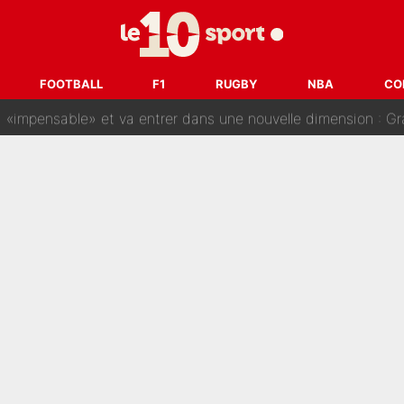
gnature de Kylian Mbappé au Real Madrid continue de régaler 
ès annonce un premier problème pour Zinedine Zidane en éq
FOOTBALL
F1
RUGBY
NBA
CO
 «impensable» et va entrer dans une nouvelle dimension : Gra
L'OM fait une offre pour recruter un ancien joueur du PSG... et
Le PSG a dit non au transfert qui bat tous les records sur 