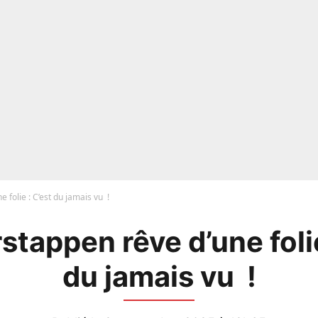
e folie : C’est du jamais vu !
rstappen rêve d’une folie
du jamais vu !