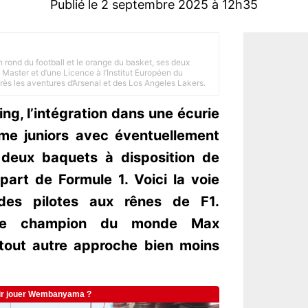
Publié le 2 septembre 2025 à 12h35
n rond du football et le orange du basket, ses deux
Master et d’une Licence à l’Institut Européen du
 près les aventures d’Arsenal et des Los Angeles Lakers.
g, l’intégration dans une écurie
mme juniors avec éventuellement
 deux baquets à disposition de
épart de Formule 1. Voici la voie
es pilotes aux rênes de F1.
ple champion du monde Max
tout autre approche bien moins