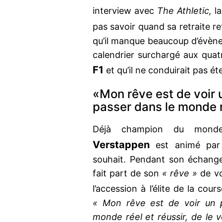
interview avec
The Athletic,
l
pas savoir quand sa retraite r
qu’il manque beaucoup d’évène
calendrier surchargé aux quat
F1
et qu’il ne conduirait pas é
«Mon rêve est de voir u
passer dans le monde r
Déjà champion du mond
Verstappen
est animé par
souhait. Pendant son échan
fait part de son
« rêve »
de vo
l’accession à l’élite de la cou
« Mon rêve est de voir un p
monde réel et réussir, de le v