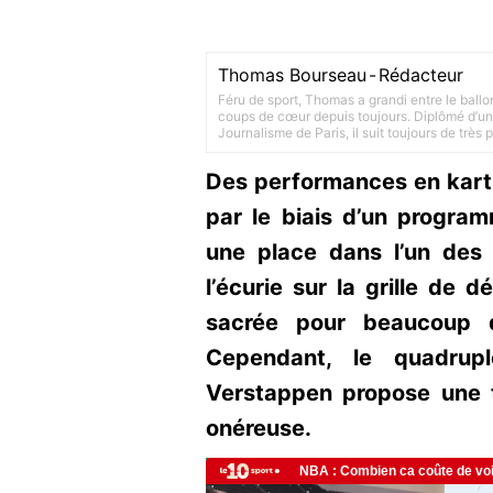
Thomas Bourseau
-
Rédacteur
Féru de sport, Thomas a grandi entre le ballo
coups de cœur depuis toujours. Diplômé d’un 
Journalisme de Paris, il suit toujours de très
Des performances en kartin
par le biais d’un progra
une place dans l’un des
l’écurie sur la grille de d
sacrée pour beaucoup d
Cependant, le quadru
Verstappen propose une 
onéreuse.