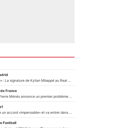
adrid
«C'est une fierté» : La signature de Kylian Mbappé au Real Madrid continue de régaler l'Espagne
 de France
Michael Olise : Pierre Ménès annonce un premier problème pour Zinedine Zidane en équipe de France
e1
F1 - Alpine signe un accord «impensable» et va entrer dans une nouvelle dimension : Grande nouvelle pour Pierre Gasly !
o Football