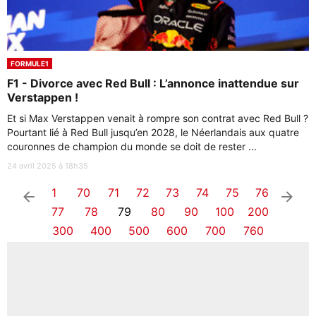
FORMULE1
F1 - Divorce avec Red Bull : L’annonce inattendue sur
Verstappen !
Et si Max Verstappen venait à rompre son contrat avec Red Bull ?
Pourtant lié à Red Bull jusqu’en 2028, le Néerlandais aux quatre
couronnes de champion du monde se doit de rester ...
24 avril 2025 à 18h35
1
70
71
72
73
74
75
76
arrow_left
arrow_right
77
78
79
80
90
100
200
300
400
500
600
700
760