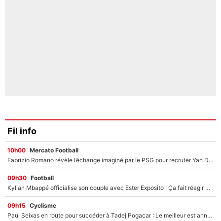
Fil info
10h00
Mercato Football
Fabrizio Romano révèle l’échange imaginé par le PSG pour recruter Yan Diomandé : «L'accord a échoué car il a décidé de rejoindre le Real Madrid»
09h30
Football
Kylian Mbappé officialise son couple avec Ester Exposito : Ça fait réagir Achraf Hakimi et Ousmane Dembélé (et c’est drôle)
09h15
Cyclisme
Paul Seixas en route pour succéder à Tadej Pogacar : Le meilleur est annoncé pour l’avenir de la pépite française