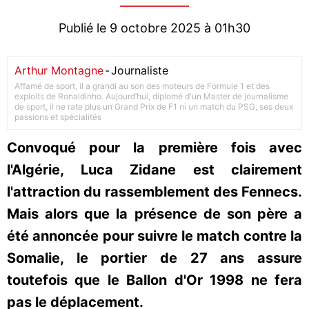
Publié le 9 octobre 2025 à 01h30
Arthur Montagne
-
Journaliste
Affamé de sport, il a grandi au son des moteurs de Formule 1 et des
exploits de Ronaldinho. Aujourd’hui, diplomé d'un Master de journalisme
de sport, il ne rate plus un Grand Prix de F1 ni un match du PSG, ses deux
passions et spécialités
Convoqué pour la première fois avec
l'Algérie, Luca Zidane est clairement
l'attraction du rassemblement des Fennecs.
Mais alors que la présence de son père a
été annoncée pour suivre le match contre la
Somalie, le portier de 27 ans assure
toutefois que le Ballon d'Or 1998 ne fera
pas le déplacement.