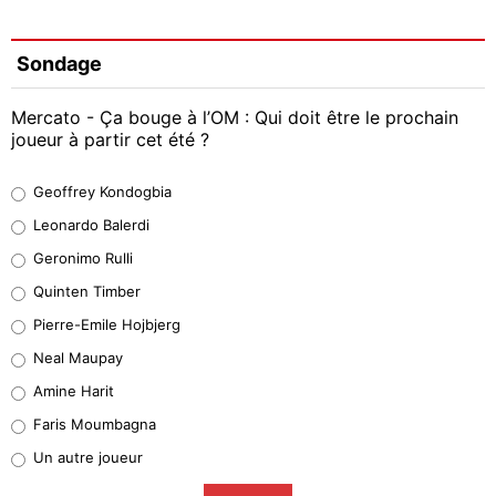
Sondage
Mercato - Ça bouge à l’OM : Qui doit être le prochain
joueur à partir cet été ?
Geoffrey Kondogbia
Geoffrey Kondogbia
38%
Leonardo Balerdi
Leonardo Balerdi
Geronimo Rulli
32%
Quinten Timber
Geronimo Rulli
Pierre-Emile Hojbjerg
5%
Neal Maupay
Quinten Timber
Amine Harit
1%
Faris Moumbagna
Pierre-Emile Hojbjerg
Un autre joueur
9%