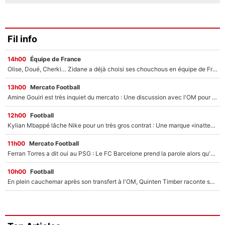
Fil info
14h00
Équipe de France
Olise, Doué, Cherki… Zidane a déjà choisi ses chouchous en équipe de France ? L’IA annonce des surprises sans Kylian Mbappé !
13h00
Mercato Football
Amine Gouiri est très inquiet du mercato : Une discussion avec l'OM pour acter son transfert !
12h00
Football
Kylian Mbappé lâche Nike pour un très gros contrat : Une marque «inattendue» va frapper très fort
11h00
Mercato Football
Ferran Torres a dit oui au PSG : Le FC Barcelone prend la parole alors qu'un transfert de l'attaquant espagnol prend forme
10h00
Football
En plein cauchemar après son transfert à l'OM, Quinten Timber raconte ses doutes après sa signature à Marseille