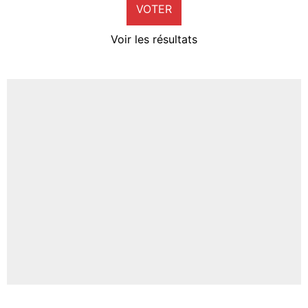
VOTER
Neal Maupay
4%
Voir les résultats
Amine Harit
3%
Faris Moumbagna
4%
Un autre joueur
5%
1677 personnes ont participé aux votes.