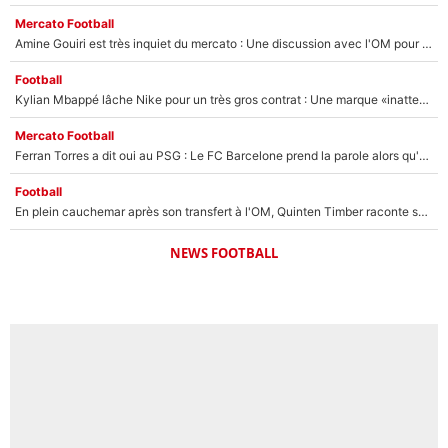
Mercato Football
Amine Gouiri est très inquiet du mercato : Une discussion avec l'OM pour acter son transfert !
Football
Kylian Mbappé lâche Nike pour un très gros contrat : Une marque «inattendue» va frapper très fort
Mercato Football
Ferran Torres a dit oui au PSG : Le FC Barcelone prend la parole alors qu'un transfert de l'attaquant espagnol prend forme
Football
En plein cauchemar après son transfert à l'OM, Quinten Timber raconte ses doutes après sa signature à Marseille
NEWS FOOTBALL