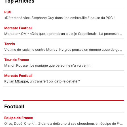
Top Articles
PSG
«Détester à vie», Stéphane Guy dans une embrouille à cause du PSG !
Mercato Football
Mercato - OM - «Dès que je prends un club, je t’appellerai» : La promesse de Marcelino au moment de claquer la porte
Tennis
Victime de racisme contre Murray, Kyrgios pousse un énorme coup de gueule !
Tour de France
Marion Rousse : Le mariage que personne n'a vu venir !
Mercato Football
Kylian Mbappé, un transfert obligatoire cet été ?
Football
Équipe de France
Olise, Doué, Cherki… Zidane a déjà choisi ses chouchous en équipe de France ? L’IA annonce des surprises sans Kylian Mbappé !