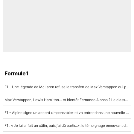
Formule1
F1 - Une légende de McLaren refuse le transfert de Max Verstappen qui pourrait «faire des vagues» et plomber l'ambiance dans l'équipe
Max Verstappen, Lewis Hamilton… et bientôt Fernando Alonso ? Le classement des pilotes les mieux payés en Formule 1 risque de changer !
F1 - Alpine signe un accord «impensable» et va entrer dans une nouvelle dimension : Grande nouvelle pour Pierre Gasly !
F1 : « Je lui ai fait un câlin, puis j’ai dû partir...», le témoignage émouvant de Max Verstappen sur sa fille