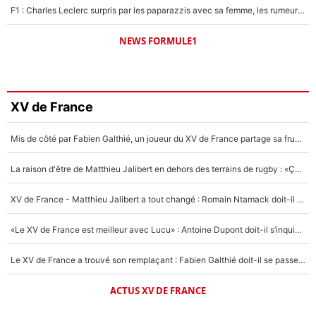
F1 : Charles Leclerc surpris par les paparazzis avec sa femme, les rumeurs étaient vraies !
NEWS FORMULE1
XV de France
Mis de côté par Fabien Galthié, un joueur du XV de France partage sa frustration : «ils ne me l’ont pas dit tout de suite»
La raison d'être de Matthieu Jalibert en dehors des terrains de rugby : «Ça m'atteint autant que si tu touches à un membre de ma famille»
XV de France - Matthieu Jalibert a tout changé : Romain Ntamack doit-il s’inquiéter pour sa place à un an de la Coupe du monde ?
«Le XV de France est meilleur avec Lucu» : Antoine Dupont doit-il s’inquiéter pour sa place ?
Le XV de France a trouvé son remplaçant : Fabien Galthié doit-il se passer d'Antoine Dupont ?
ACTUS XV DE FRANCE