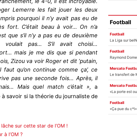
anchement, le 4-0, il est incroyable.
oger Lemerre les fait jouer les deux
mpris pourquoi il n’y avait pas eu de
Football
rès fort. C’était beau à voir… On n’a
Football
est que s’il n’y a pas eu de deuxième
 voulait pas… S’il avait choisi…
Football
 tort… mais je me dis que si pendant
mois, Zizou va voir Roger et dit ‘putain,
Mercato Footba
il faut qu’on continue comme ça’, ce
rrive pas une seconde fois… Après, il
Mercato Footba
ais… Mais quel match c’était »,
a
 à savoir si la théorie du journaliste de
Football
lâche sur cette star de l’OM !
ur à l’OM ?