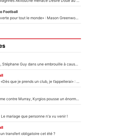
Le transfert de Maghnes Akliouche menace Désiré Doué au PSG : «Je valide à 200%»
o Football
«La porte est ouverte pour tout le monde» : Mason Greenwood et Pierre-Emerick Aubameyang ont quitté l'OM, Amine Gouiri balance sur la suite du mercato et sur la réaction du vestiaire !
es
«Détester à vie», Stéphane Guy dans une embrouille à cause du PSG !
ll
Mercato - OM - «Dès que je prends un club, je t’appellerai» : La promesse de Marcelino au moment de claquer la porte
Victime de racisme contre Murray, Kyrgios pousse un énorme coup de gueule !
 Le mariage que personne n'a vu venir !
ll
n transfert obligatoire cet été ?