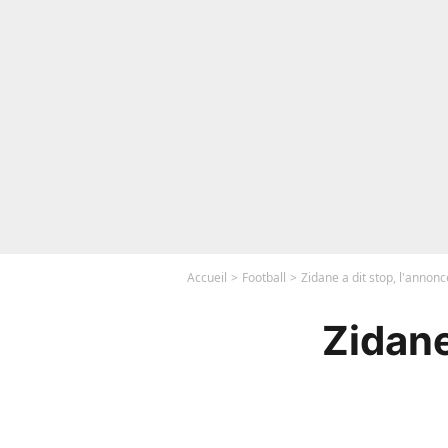
Accueil
Football
Zidane a dit stop, l'annonc
Zidane