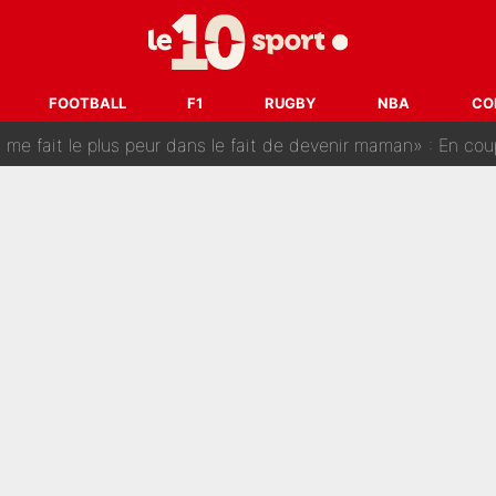
est terminé, DAZN a fait son choix pour Benjamin Da Silva et
onditions pour rejoindre L'EQUIPE du Soir : Il refuse de faire l'
FOOTBALL
F1
RUGBY
NBA
CO
 plus peur dans le fait de devenir maman» : En couple avec Antoine Dupont, Iris Mitte
kliouche menace Désiré Doué au PSG : «Je valide à 200%»
 : Mason Greenwood et Pierre-Emerick Aubameyang ont quitté l'OM, Amine Gouiri balance sur la 