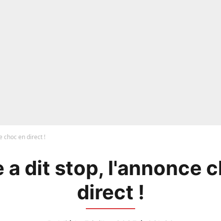
e choc en direct !
 a dit stop, l'annonce 
direct !