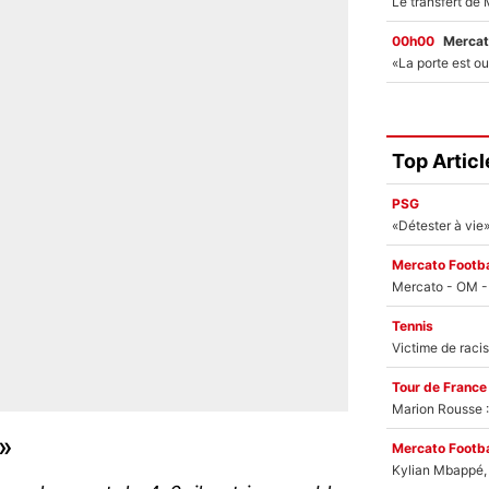
00h00
Mercat
Top Articl
PSG
Mercato Footba
Tennis
Tour de France
Marion Rousse :
s»
Mercato Footba
Kylian Mbappé, u