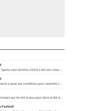
l
La Liga sur beIN Sports c’est terminé, DAZN a fait son choix pour Benjamin Da Silva et Omar Da Fonseca !
l
Raymond Domenech a posé ses conditions pour rejoindre L'EQUIPE du Soir : Il refuse de faire l'émission avec un autre chroniqueur !
«C’est l'une des choses qui me fait le plus peur dans le fait de devenir maman» : En couple avec Antoine Dupont, Iris Mittenaere s'inquiète déjà pour ses futurs enfants !
 Football