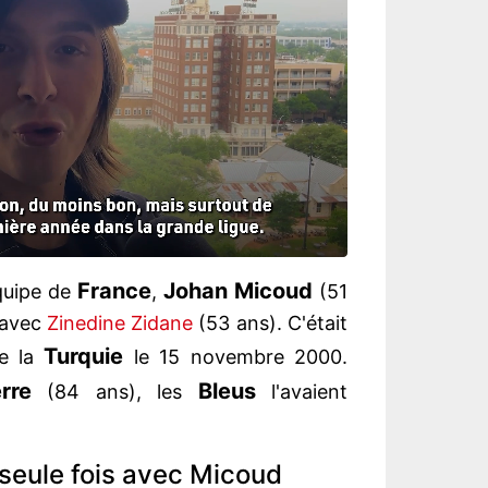
France
Johan
Micoud
équipe de
,
(51
s avec
Zinedine Zidane
(53 ans). C'était
Turquie
re la
le 15 novembre 2000.
rre
Bleus
(84 ans), les
l'avaient
 seule fois avec Micoud