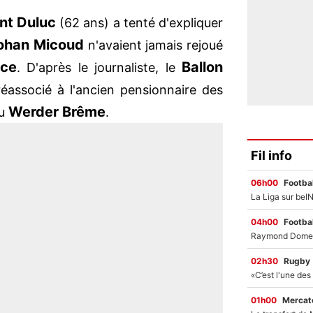
nt
Duluc
(62 ans) a tenté d'expliquer
ohan
Micoud
n'avaient jamais rejoué
nce
Ballon
. D'après le journaliste, le
réassocié à l'ancien pensionnaire des
Werder
Brême
du
.
Fil info
06h00
Footbal
04h00
Footbal
02h30
Rugby
01h00
Mercato