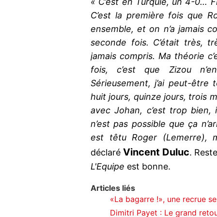
« C’est en Turquie, un 4-0… Fr
C’est la première fois que R
ensemble, et on n’a jamais co
seconde fois. C’était très, t
jamais compris. Ma théorie c’
fois, c’est que Zizou n’en
Sérieusement, j’ai peut-être
huit jours, quinze jours, trois 
avec Johan, c’est trop bien, 
n’est pas possible que ça n’a
est têtu Roger (Lemerre), m
Vincent
Duluc
déclaré
. Reste
L'Equipe
est bonne.
Articles liés
«La bagarre !», une recrue se 
Dimitri Payet : Le grand reto