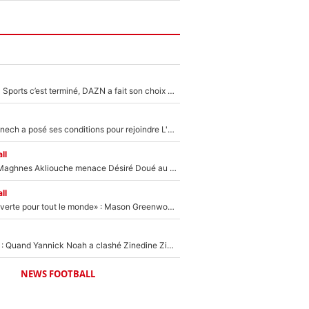
La Liga sur beIN Sports c’est terminé, DAZN a fait son choix pour Benjamin Da Silva et Omar Da Fonseca !
Raymond Domenech a posé ses conditions pour rejoindre L'EQUIPE du Soir : Il refuse de faire l'émission avec un autre chroniqueur !
ll
Le transfert de Maghnes Akliouche menace Désiré Doué au PSG : «Je valide à 200%»
ll
«La porte est ouverte pour tout le monde» : Mason Greenwood et Pierre-Emerick Aubameyang ont quitté l'OM, Amine Gouiri balance sur la suite du mercato et sur la réaction du vestiaire !
«Ça pue du c*l» : Quand Yannick Noah a clashé Zinedine Zidane, avant de se faire recadrer par le nouveau sélectionneur de l'équipe de France !
NEWS FOOTBALL