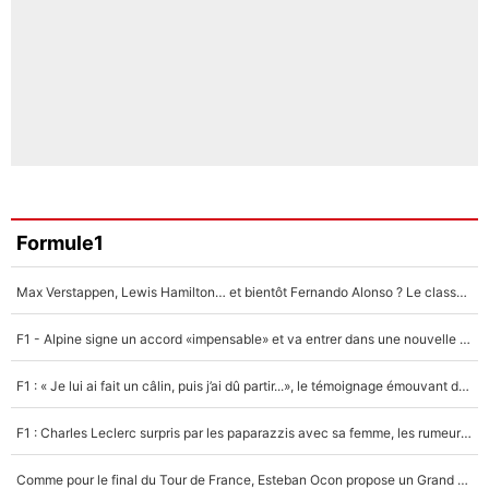
Formule1
Max Verstappen, Lewis Hamilton… et bientôt Fernando Alonso ? Le classement des pilotes les mieux payés en Formule 1 risque de changer !
F1 - Alpine signe un accord «impensable» et va entrer dans une nouvelle dimension : Grande nouvelle pour Pierre Gasly !
F1 : « Je lui ai fait un câlin, puis j’ai dû partir...», le témoignage émouvant de Max Verstappen sur sa fille
F1 : Charles Leclerc surpris par les paparazzis avec sa femme, les rumeurs étaient vraies !
Comme pour le final du Tour de France, Esteban Ocon propose un Grand Prix de Formule 1 à Paris : «Autour de l’Arc de Triomphe, ce serait génial» !