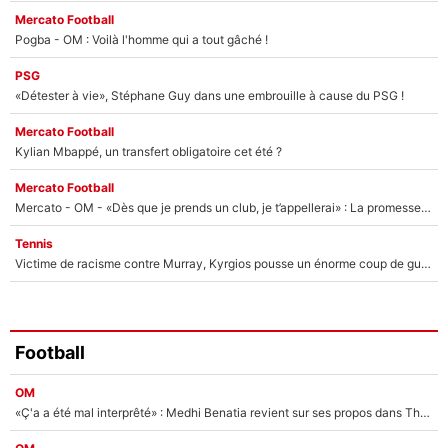
Mercato Football
Pogba - OM : Voilà l'homme qui a tout gâché !
PSG
«Détester à vie», Stéphane Guy dans une embrouille à cause du PSG !
Mercato Football
Kylian Mbappé, un transfert obligatoire cet été ?
Mercato Football
Mercato - OM - «Dès que je prends un club, je t’appellerai» : La promesse de Marcelino au moment de claquer la porte
Tennis
Victime de racisme contre Murray, Kyrgios pousse un énorme coup de gueule !
Football
OM
«Ç'a a été mal interprêté» : Medhi Benatia revient sur ses propos dans The Bridge et précise ses conditions pour rejoindre le PSG !