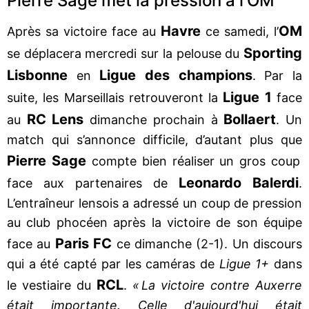
Pierre Sage met la pression à l’OM
Havre
OM
Après sa victoire face au
ce samedi, l’
Sporting
se déplacera mercredi sur la pelouse du
Lisbonne
Ligue des champions
en
. Par la
Ligue 1
suite, les Marseillais retrouveront la
face
RC Lens
Bollaert
au
dimanche prochain à
. Un
match qui s’annonce difficile, d’autant plus que
Pierre Sage
compte bien réaliser un gros coup
Leonardo Balerdi
face aux partenaires de
.
L’entraîneur lensois a adressé un coup de pression
au club phocéen après la victoire de son équipe
Paris FC
face au
ce dimanche (2-1). Un discours
qui a été capté par les caméras de
Ligue 1+
dans
RCL
le vestiaire du
.
« La victoire contre Auxerre
était importante. Celle d'aujourd'hui était