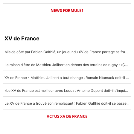
NEWS FORMULE1
XV de France
Mis de côté par Fabien Galthié, un joueur du XV de France partage sa frustration : «ils ne me l’ont pas dit tout de suite»
La raison d'être de Matthieu Jalibert en dehors des terrains de rugby : «Ça m'atteint autant que si tu touches à un membre de ma famille»
XV de France - Matthieu Jalibert a tout changé : Romain Ntamack doit-il s’inquiéter pour sa place à un an de la Coupe du monde ?
«Le XV de France est meilleur avec Lucu» : Antoine Dupont doit-il s’inquiéter pour sa place ?
Le XV de France a trouvé son remplaçant : Fabien Galthié doit-il se passer d'Antoine Dupont ?
ACTUS XV DE FRANCE