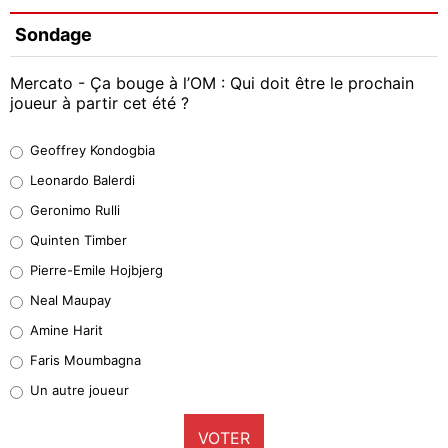
Sondage
Mercato - Ça bouge à l’OM : Qui doit être le prochain
joueur à partir cet été ?
Geoffrey Kondogbia
Geoffrey Kondogbia
38%
Leonardo Balerdi
Leonardo Balerdi
Geronimo Rulli
32%
Quinten Timber
Geronimo Rulli
Pierre-Emile Hojbjerg
5%
Neal Maupay
Quinten Timber
Amine Harit
1%
Faris Moumbagna
Pierre-Emile Hojbjerg
Un autre joueur
9%
VOTER
Neal Maupay