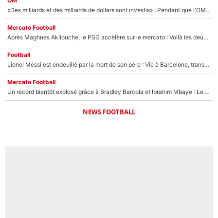
OM
«Des milliards et des milliards de dollars sont investis» : Pendant que l'OM est en pleine crise financière, Frank McCourt lance un nouveau projet à 260M€ !
Mercato Football
Après Maghnes Akliouche, le PSG accèlère sur le mercato : Voilà les deux nouvelles recrues qui vont signer la semaine prochaine ?
Football
Lionel Messi est endeuillé par la mort de son père : Vie à Barcelone, transfert au PSG... voilà comment Jorge Messi a joué un rôle essentiel dans sa carrière !
Mercato Football
Un record bientôt explosé grâce à Bradley Barcola et Ibrahim Mbaye : Le PSG sur le point de réaliser un mercato historique ?
NEWS FOOTBALL