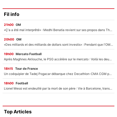
Fil info
21h00
OM
«Ç'a a été mal interprêté» : Medhi Benatia revient sur ses propos dans The Bridge et précise ses conditions pour rejoindre le PSG !
20h00
OM
«Des milliards et des milliards de dollars sont investis» : Pendant que l'OM est en pleine crise financière, Frank McCourt lance un nouveau projet à 260M€ !
19h00
Mercato Football
Après Maghnes Akliouche, le PSG accèlère sur le mercato : Voilà les deux nouvelles recrues qui vont signer la semaine prochaine ?
18h15
Tour de France
Un coéquipier de Tadej Pogacar débarque chez Decathlon-CMA CGM pour épauler Paul Seixas : «Mes meilleures années sont à venir»
18h00
Football
Lionel Messi est endeuillé par la mort de son père : Vie à Barcelone, transfert au PSG... voilà comment Jorge Messi a joué un rôle essentiel dans sa carrière !
Top Articles