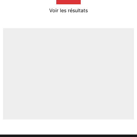
4%
Voir les résultats
Amine Harit
3%
Faris Moumbagna
4%
Un autre joueur
5%
1656 personnes ont participé aux votes.