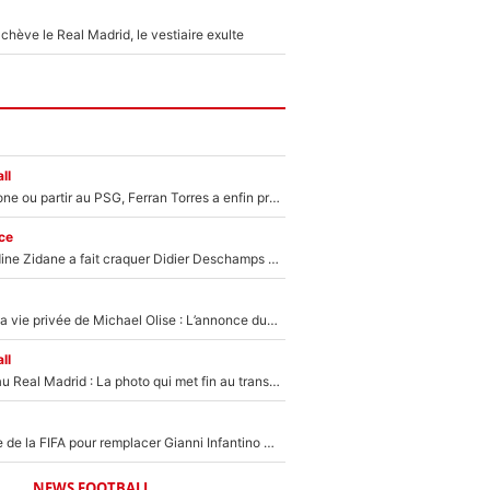
hève le Real Madrid, le vestiaire exulte
ll
Rester à Barcelone ou partir au PSG, Ferran Torres a enfin pris sa décision : La course contre la montre est lancée !
ce
Le jour où Zinedine Zidane a fait craquer Didier Deschamps en équipe de France : «Je m’en suis voulu», l’ancien sélectionneur a regretté son geste !
Scandale dans la vie privée de Michael Olise : L’annonce du Bayern Munich sur son enfant caché
ll
Yan Diomandé au Real Madrid : La photo qui met fin au transfert de l’été !
Du PSG à la tête de la FIFA pour remplacer Gianni Infantino ? «Il serait un mauvais président», le patron de la Liga s'attaque à Nasser Al-Khelaïfi !
NEWS FOOTBALL