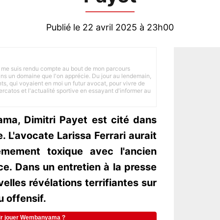
Publié le 22 avril 2025 à 23h00
 je me suis rendu compte au bout de mon parcours
 dans un domaine que l'on apprécie. Du jour au lendemain,
nts, qui voyaient en moi un futur avocat, pour vivre de
ercatos et l'actualité sportive en essayant d'informer au
ma, Dimitri Payet est cité dans
. L'avocate Larissa Ferrari aurait
êmement toxique avec l'ancien
ce. Dans un entretien à la presse
velles révélations terrifiantes sur
u offensif.