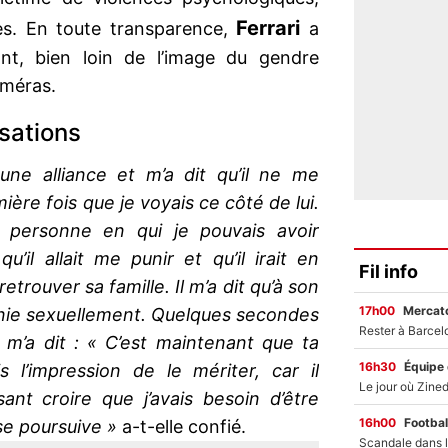
Ferrari
es. En toute transparence,
a
ant, bien loin de l’image du gendre
améras.
sations
une alliance et m’a dit qu’il ne me
emière fois que je voyais ce côté de lui.
ule personne en qui je pouvais avoir
u’il allait me punir et qu’il irait en
Fil info
trouver sa famille. Il m’a dit qu’à son
17h00
Mercato
unie sexuellement. Quelques secondes
l m’a dit : « C’est maintenant que ta
16h30
Équipe
 l’impression de le mériter, car il
ant croire que j’avais besoin d’être
16h00
Footbal
se poursuive »
a-t-elle confié.