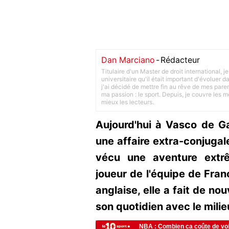
Dan Marciano
-
Rédacteur
Titulaire d'un Master de droit international,
universitaire qu'il était important d'évoluer
j'ai décidé de mettre fin au rêve de mes pare
ma passion : le sport. Depuis, je couvre les m
mieux les lecteurs.
Aujourd'hui à Vasco de Ga
une affaire extra-conjugale
vécu une aventure extr
joueur de l'équipe de Fran
anglaise, elle a fait de nou
son quotidien avec le milie