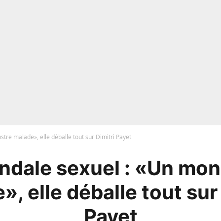
tre malade», elle déballe tout sur Dimitri Payet
ndale sexuel : «Un mon
, elle déballe tout sur
Payet