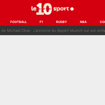
 au PSG, Ferran Torres a enfin pris sa décision : La course co
craquer Didier Deschamps en équipe de France : «Je m’en suis voulu», l’anc
FOOTBALL
F1
RUGBY
NBA
CO
e de Michael Olise : L’annonce du Bayern Munich sur son enf
 : La photo qui met fin au transfert de l’été !
naere officialisent enfin leur couple : La photo qui enflamme 