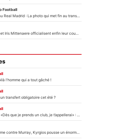
 Football
Yan Diomandé au Real Madrid : La photo qui met fin au transfert de l’été !
Antoine Dupont et Iris Mittenaere officialisent enfin leur couple : La photo qui enflamme les réseaux sociaux
es
ll
ilà l'homme qui a tout gâché !
ll
n transfert obligatoire cet été ?
ll
Mercato - OM - «Dès que je prends un club, je t’appellerai» : La promesse de Marcelino au moment de claquer la porte
Victime de racisme contre Murray, Kyrgios pousse un énorme coup de gueule !