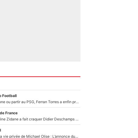
 Football
Rester à Barcelone ou partir au PSG, Ferran Torres a enfin pris sa décision : La course contre la montre est lancée !
 de France
Le jour où Zinedine Zidane a fait craquer Didier Deschamps en équipe de France : «Je m’en suis voulu», l’ancien sélectionneur a regretté son geste !
l
Scandale dans la vie privée de Michael Olise : L’annonce du Bayern Munich sur son enfant caché