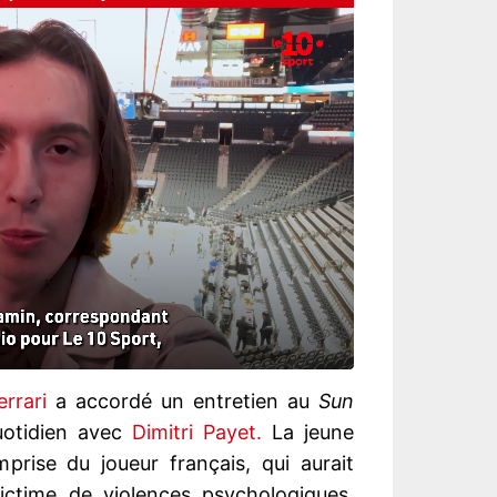
errari
a accordé un entretien au
Sun
uotidien avec
Dimitri Payet.
La jeune
prise du joueur français, qui aurait
 victime de violences psychologiques,