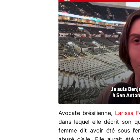
Avocate brésilienne,
Larissa F
dans lequel elle décrit son q
femme dit avoir été sous l’em
abusé d’elle. Elle aurait été