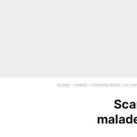
Accueil
Football
Scandale sexuel : «Un mons
Sca
malade»