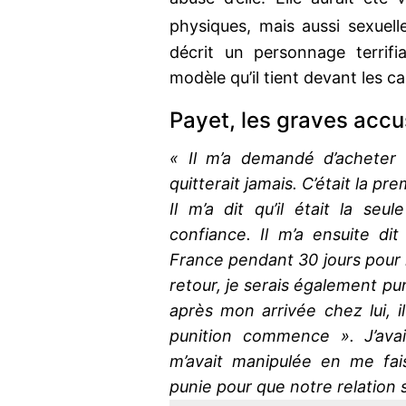
physiques, mais aussi sexuell
décrit un personnage terrifi
modèle qu’il tient devant les c
Payet, les graves accu
« Il m’a demandé d’acheter 
quitterait jamais. C’était la pr
Il m’a dit qu’il était la se
confiance. Il m’a ensuite dit q
France pendant 30 jours pour re
retour, je serais également p
après mon arrivée chez lui, i
punition commence ». J’avais
m’avait manipulée en me fais
punie pour que notre relation 