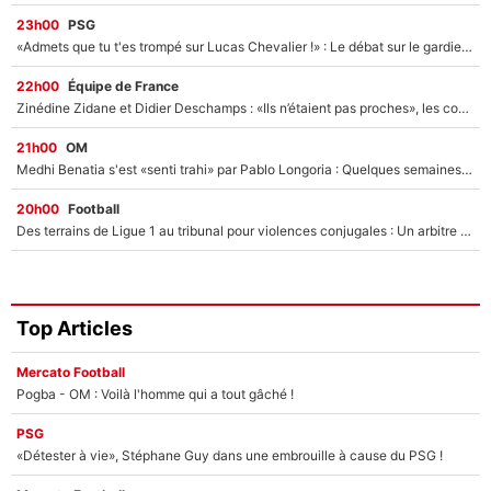
23h00
PSG
«Admets que tu t'es trompé sur Lucas Chevalier !» : Le débat sur le gardien du PSG vire au clash à l'After Foot
22h00
Équipe de France
Zinédine Zidane et Didier Deschamps : «Ils n’étaient pas proches», les confidences d’un membre de l’équipe de France 1998 sur leur relation spéciale
21h00
OM
Medhi Benatia s'est «senti trahi» par Pablo Longoria : Quelques semaines après son départ, l'ancien directeur de football de l'OM règle ses comptes
20h00
Football
Des terrains de Ligue 1 au tribunal pour violences conjugales : Un arbitre français encourt une peine de 18 mois de prison !
Top Articles
Mercato Football
Pogba - OM : Voilà l'homme qui a tout gâché !
PSG
«Détester à vie», Stéphane Guy dans une embrouille à cause du PSG !