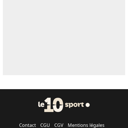
4%
Un autre joueur
5%
1618 personnes ont participé aux votes.
Contact
CGU
CGV
Mentions légales