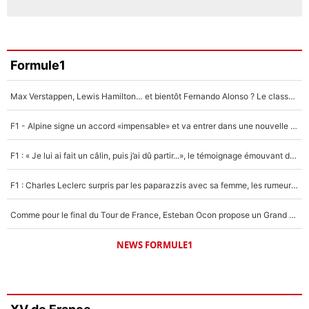
Formule1
Max Verstappen, Lewis Hamilton… et bientôt Fernando Alonso ? Le classement des pilotes les mieux payés en Formule 1 risque de changer !
F1 - Alpine signe un accord «impensable» et va entrer dans une nouvelle dimension : Grande nouvelle pour Pierre Gasly !
F1 : « Je lui ai fait un câlin, puis j’ai dû partir...», le témoignage émouvant de Max Verstappen sur sa fille
F1 : Charles Leclerc surpris par les paparazzis avec sa femme, les rumeurs étaient vraies !
Comme pour le final du Tour de France, Esteban Ocon propose un Grand Prix de Formule 1 à Paris : «Autour de l’Arc de Triomphe, ce serait génial» !
NEWS FORMULE1