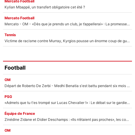
Mercato Football
Kylian Mbappé, un transfert obligatoire cet été ?
Mercato Football
Mercato - OM - «Dès que je prends un club, je t’appellerai» : La promesse de Marcelino au moment de claquer la porte
Tennis
Victime de racisme contre Murray, Kyrgios pousse un énorme coup de gueule !
Football
OM
Départ de Roberto De Zerbi - Medhi Benatia s'est battu pendant six mois pour le retenir à l'OM, le PSG a été le naufrage de trop : «Je pars avec toi»
PSG
«Admets que tu t'es trompé sur Lucas Chevalier !» : Le débat sur le gardien du PSG vire au clash à l'After Foot
Équipe de France
Zinédine Zidane et Didier Deschamps : «Ils n’étaient pas proches», les confidences d’un membre de l’équipe de France 1998 sur leur relation spéciale
OM