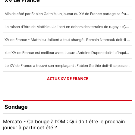
XV de France
Mis de côté par Fabien Galthié, un joueur du XV de France partage sa frustration : «ils ne me l’ont pas dit tout de suite»
La raison d'être de Matthieu Jalibert en dehors des terrains de rugby : «Ça m'atteint autant que si tu touches à un membre de ma famille»
XV de France - Matthieu Jalibert a tout changé : Romain Ntamack doit-il s’inquiéter pour sa place à un an de la Coupe du monde ?
«Le XV de France est meilleur avec Lucu» : Antoine Dupont doit-il s’inquiéter pour sa place ?
Le XV de France a trouvé son remplaçant : Fabien Galthié doit-il se passer d'Antoine Dupont ?
ACTUS XV DE FRANCE
Sondage
Mercato - Ça bouge à l’OM : Qui doit être le prochain
joueur à partir cet été ?