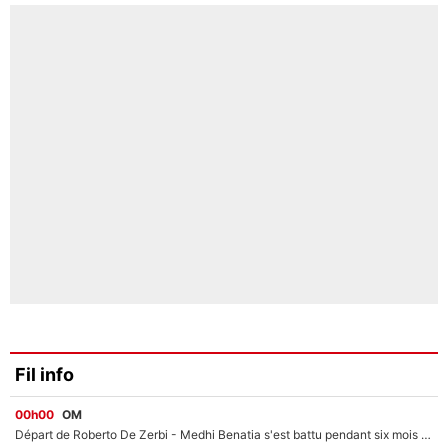
Fil info
00h00
OM
Départ de Roberto De Zerbi - Medhi Benatia s'est battu pendant six mois pour le retenir à l'OM, le PSG a été le naufrage de trop : «Je pars avec toi»