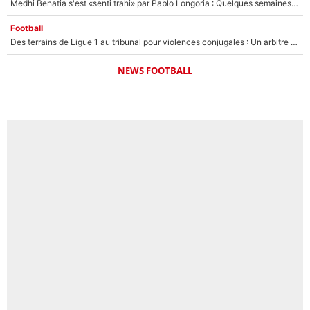
Medhi Benatia s'est «senti trahi» par Pablo Longoria : Quelques semaines après son départ, l'ancien directeur de football de l'OM règle ses comptes
Football
Des terrains de Ligue 1 au tribunal pour violences conjugales : Un arbitre français encourt une peine de 18 mois de prison !
NEWS FOOTBALL