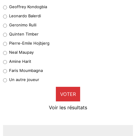
Geoffrey Kondogbia
Geoffrey Kondogbia
38%
Leonardo Balerdi
Leonardo Balerdi
Geronimo Rulli
32%
Quinten Timber
Geronimo Rulli
Pierre-Emile Hojbjerg
5%
Neal Maupay
Quinten Timber
Amine Harit
1%
Faris Moumbagna
Pierre-Emile Hojbjerg
Un autre joueur
9%
VOTER
Neal Maupay
4%
Voir les résultats
Amine Harit
3%
Faris Moumbagna