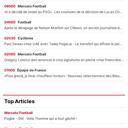
06h00
Mercato Football
«Il a décidé de rester au PSG» : Les coulisses de la décision de Lucas Chevalier pour son transfert
04h00
Football
Après le dérapage de Nelson Monfort sur CNews, un ancien journaliste de France Télévisions relance la polémique sur les incendies en Gironde
02h30
Cyclisme
Paul Seixas chez UAE avec Tadej Pogacar : Le transfert qui effraie le peloton, «c’est la pire des choses qui puisse arriver»
02h00
Mercato Football
Grégory Lorenzi doit renoncer à cinq signatures en pleine crise financière : L’IA propose sept noms à l’OM pour un mercato réussi... à seulement 5M€ !
01h00
Équipe de France
«Plus grand, je ferai chauffeur-livreur» : Nouveau sélectionneur des Bleus, Zinédine Zidane s’était imaginé un avenir très différent lorsqu'il était enfant
Top Articles
Mercato Football
Pogba - OM : Voilà l'homme qui a tout gâché !