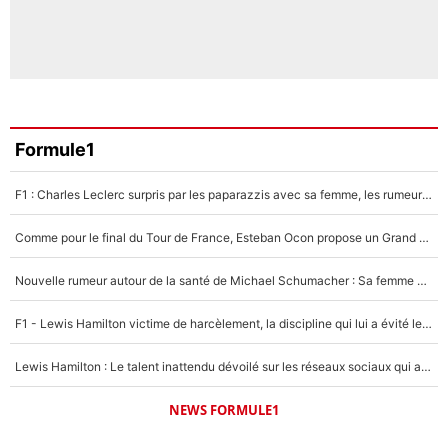
Formule1
F1 : Charles Leclerc surpris par les paparazzis avec sa femme, les rumeurs étaient vraies !
Comme pour le final du Tour de France, Esteban Ocon propose un Grand Prix de Formule 1 à Paris : «Autour de l’Arc de Triomphe, ce serait génial» !
Nouvelle rumeur autour de la santé de Michael Schumacher : Sa femme Corinna sort du silence
F1 - Lewis Hamilton victime de harcèlement, la discipline qui lui a évité le pire : «J'aurais probablement mal tourné»
Lewis Hamilton : Le talent inattendu dévoilé sur les réseaux sociaux qui a impressionné Kim Kardashian pendant leurs vacances en amoureux !
NEWS FORMULE1