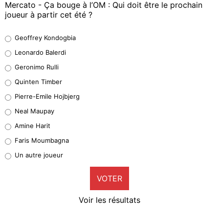
Mercato - Ça bouge à l’OM : Qui doit être le prochain
joueur à partir cet été ?
Geoffrey Kondogbia
Geoffrey Kondogbia
38%
Leonardo Balerdi
Leonardo Balerdi
Geronimo Rulli
32%
Quinten Timber
Geronimo Rulli
Pierre-Emile Hojbjerg
4%
Neal Maupay
Quinten Timber
Amine Harit
1%
Faris Moumbagna
Pierre-Emile Hojbjerg
Un autre joueur
9%
VOTER
Neal Maupay
4%
Voir les résultats
Amine Harit