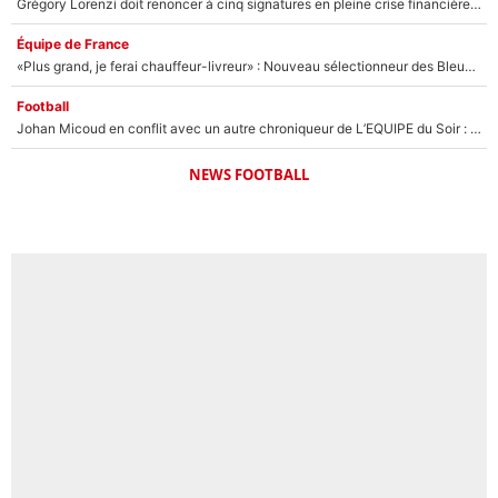
Grégory Lorenzi doit renoncer à cinq signatures en pleine crise financière : L’IA propose sept noms à l’OM pour un mercato réussi... à seulement 5M€ !
Équipe de France
«Plus grand, je ferai chauffeur-livreur» : Nouveau sélectionneur des Bleus, Zinédine Zidane s’était imaginé un avenir très différent lorsqu'il était enfant
Football
Johan Micoud en conflit avec un autre chroniqueur de L’EQUIPE du Soir : «Pendant un moment, je ne les ai pas remis ensemble dans l'émission»
NEWS FOOTBALL