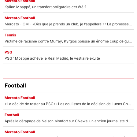
Mercato Football
Kylian Mbappé, un transfert obligatoire cet été ?
Mercato Football
Mercato - OM - «Dès que je prends un club, je t’appellerai» : La promesse de Marcelino au moment de claquer la porte
Tennis
Victime de racisme contre Murray, Kyrgios pousse un énorme coup de gueule !
PSG
PSG : Mbappé achève le Real Madrid, le vestiaire exulte
Football
Mercato Football
«Il a décidé de rester au PSG» : Les coulisses de la décision de Lucas Chevalier pour son transfert
Football
Après le dérapage de Nelson Monfort sur CNews, un ancien journaliste de France Télévisions relance la polémique sur les incendies en Gironde
Mercato Football