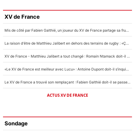
XV de France
Mis de côté par Fabien Galthié, un joueur du XV de France partage sa frustration : «ils ne me l’ont pas dit tout de suite»
La raison d'être de Matthieu Jalibert en dehors des terrains de rugby : «Ça m'atteint autant que si tu touches à un membre de ma famille»
XV de France - Matthieu Jalibert a tout changé : Romain Ntamack doit-il s’inquiéter pour sa place à un an de la Coupe du monde ?
«Le XV de France est meilleur avec Lucu» : Antoine Dupont doit-il s’inquiéter pour sa place ?
Le XV de France a trouvé son remplaçant : Fabien Galthié doit-il se passer d'Antoine Dupont ?
ACTUS XV DE FRANCE
Sondage