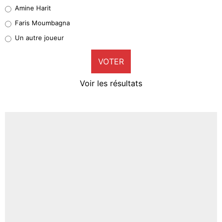
Quinten Timber
Amine Harit
1%
Faris Moumbagna
Pierre-Emile Hojbjerg
Un autre joueur
9%
VOTER
Neal Maupay
4%
Voir les résultats
Amine Harit
3%
Faris Moumbagna
4%
Un autre joueur
5%
1459 personnes ont participé aux votes.