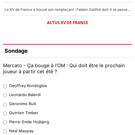
Le XV de France a trouvé son remplaçant : Fabien Galthié doit-il se passer d'Antoine Dupont ?
ACTUS XV DE FRANCE
Sondage
Mercato - Ça bouge à l’OM : Qui doit être le prochain
joueur à partir cet été ?
Geoffrey Kondogbia
Geoffrey Kondogbia
38%
Leonardo Balerdi
Leonardo Balerdi
Geronimo Rulli
32%
Quinten Timber
Geronimo Rulli
Pierre-Emile Hojbjerg
4%
Neal Maupay