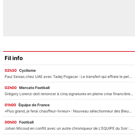
Fil info
02h30
Cyclisme
Paul Seixas chez UAE avec Tadej Pogacar : Le transfert qui effraie le peloton, «c’est la pire des choses qui puisse arriver»
02h00
Mercato Football
Grégory Lorenzi doit renoncer à cinq signatures en pleine crise financière : L’IA propose sept noms à l’OM pour un mercato réussi... à seulement 5M€ !
01h00
Équipe de France
«Plus grand, je ferai chauffeur-livreur» : Nouveau sélectionneur des Bleus, Zinédine Zidane s’était imaginé un avenir très différent lorsqu'il était enfant
00h00
Football
Johan Micoud en conflit avec un autre chroniqueur de L’EQUIPE du Soir : «Pendant un moment, je ne les ai pas remis ensemble dans l'émission»