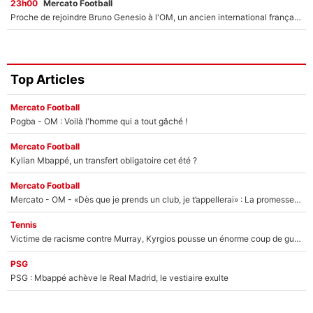
23h00
Mercato Football
Proche de rejoindre Bruno Genesio à l'OM, un ancien international français va finalement débarquer... sur RMC !
Top Articles
Mercato Football
Pogba - OM : Voilà l'homme qui a tout gâché !
Mercato Football
Kylian Mbappé, un transfert obligatoire cet été ?
Mercato Football
Mercato - OM - «Dès que je prends un club, je t’appellerai» : La promesse de Marcelino au moment de claquer la porte
Tennis
Victime de racisme contre Murray, Kyrgios pousse un énorme coup de gueule !
PSG
PSG : Mbappé achève le Real Madrid, le vestiaire exulte