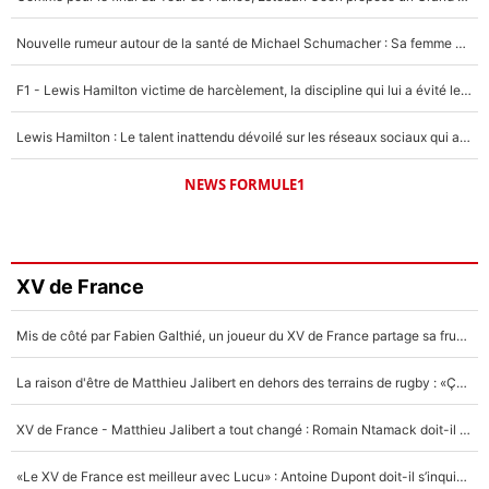
Nouvelle rumeur autour de la santé de Michael Schumacher : Sa femme Corinna sort du silence
F1 - Lewis Hamilton victime de harcèlement, la discipline qui lui a évité le pire : «J'aurais probablement mal tourné»
Lewis Hamilton : Le talent inattendu dévoilé sur les réseaux sociaux qui a impressionné Kim Kardashian pendant leurs vacances en amoureux !
NEWS FORMULE1
XV de France
Mis de côté par Fabien Galthié, un joueur du XV de France partage sa frustration : «ils ne me l’ont pas dit tout de suite»
La raison d'être de Matthieu Jalibert en dehors des terrains de rugby : «Ça m'atteint autant que si tu touches à un membre de ma famille»
XV de France - Matthieu Jalibert a tout changé : Romain Ntamack doit-il s’inquiéter pour sa place à un an de la Coupe du monde ?
«Le XV de France est meilleur avec Lucu» : Antoine Dupont doit-il s’inquiéter pour sa place ?