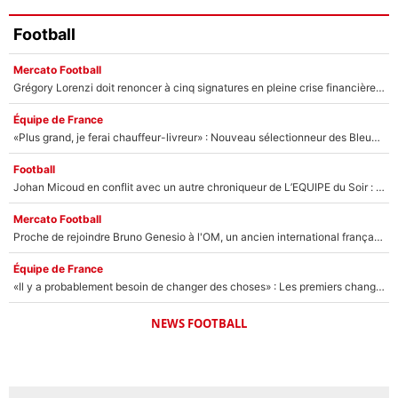
Football
Mercato Football
Grégory Lorenzi doit renoncer à cinq signatures en pleine crise financière : L’IA propose sept noms à l’OM pour un mercato réussi... à seulement 5M€ !
Équipe de France
«Plus grand, je ferai chauffeur-livreur» : Nouveau sélectionneur des Bleus, Zinédine Zidane s’était imaginé un avenir très différent lorsqu'il était enfant
Football
Johan Micoud en conflit avec un autre chroniqueur de L’EQUIPE du Soir : «Pendant un moment, je ne les ai pas remis ensemble dans l'émission»
Mercato Football
Proche de rejoindre Bruno Genesio à l'OM, un ancien international français va finalement débarquer... sur RMC !
Équipe de France
«Il y a probablement besoin de changer des choses» : Les premiers changements de Zinedine Zidane en équipe de France sont révélés ?
NEWS FOOTBALL