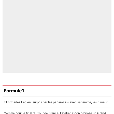
Formule1
F1 : Charles Leclerc surpris par les paparazzis avec sa femme, les rumeurs étaient vraies !
Comme pour le final du Tour de France, Esteban Ocon propose un Grand Prix de Formule 1 à Paris : «Autour de l’Arc de Triomphe, ce serait génial» !