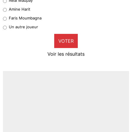
Neal Maupay
Quinten Timber
Amine Harit
1%
Faris Moumbagna
Pierre-Emile Hojbjerg
Un autre joueur
9%
VOTER
Neal Maupay
4%
Voir les résultats
Amine Harit
3%
Faris Moumbagna
4%
Un autre joueur
5%
1598 personnes ont participé aux votes.