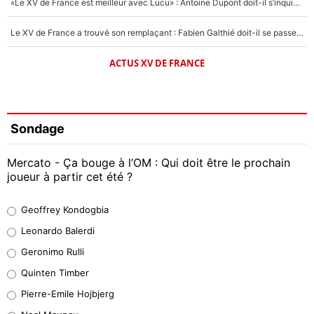
«Le XV de France est meilleur avec Lucu» : Antoine Dupont doit-il s’inquiéter pour sa place ?
Le XV de France a trouvé son remplaçant : Fabien Galthié doit-il se passer d'Antoine Dupont ?
ACTUS XV DE FRANCE
Sondage
Mercato - Ça bouge à l’OM : Qui doit être le prochain
joueur à partir cet été ?
Geoffrey Kondogbia
Geoffrey Kondogbia
38%
Leonardo Balerdi
Leonardo Balerdi
Geronimo Rulli
32%
Quinten Timber
Geronimo Rulli
Pierre-Emile Hojbjerg
5%