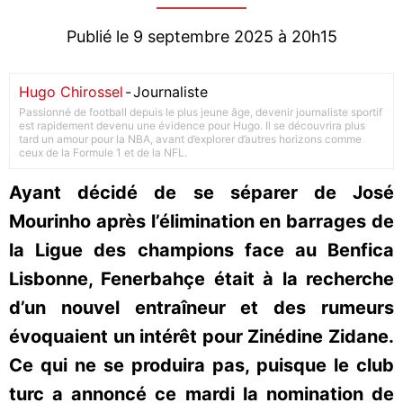
Publié le 9 septembre 2025 à 20h15
Hugo Chirossel
-
Journaliste
Passionné de football depuis le plus jeune âge, devenir journaliste sportif
est rapidement devenu une évidence pour Hugo. Il se découvrira plus
tard un amour pour la NBA, avant d’explorer d’autres horizons comme
ceux de la Formule 1 et de la NFL.
Ayant décidé de se séparer de José
Mourinho après l’élimination en barrages de
la Ligue des champions face au Benfica
Lisbonne, Fenerbahçe était à la recherche
d’un nouvel entraîneur et des rumeurs
évoquaient un intérêt pour Zinédine Zidane.
Ce qui ne se produira pas, puisque le club
turc a annoncé ce mardi la nomination de