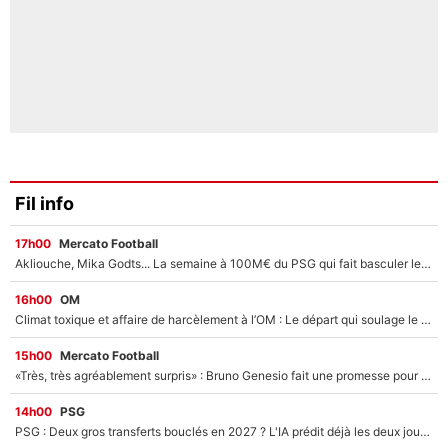
Fil info
17h00
Mercato Football
Akliouche, Mika Godts... La semaine à 100M€ du PSG qui fait basculer le mercato du PSG !
16h00
OM
Climat toxique et affaire de harcèlement à l’OM : Le départ qui soulage le vestiaire de Bruno Genesio
15h00
Mercato Football
«Très, très agréablement surpris» : Bruno Genesio fait une promesse pour la suite du mercato de l’OM et rassure les supporters
14h00
PSG
PSG : Deux gros transferts bouclés en 2027 ? L'IA prédit déjà les deux joueurs qui pourraient rejoindre Luis Enrique !