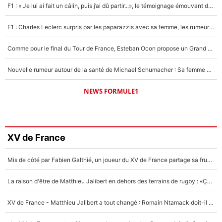
F1 : « Je lui ai fait un câlin, puis j’ai dû partir...», le témoignage émouvant de Max Verstappen sur sa fille
F1 : Charles Leclerc surpris par les paparazzis avec sa femme, les rumeurs étaient vraies !
Comme pour le final du Tour de France, Esteban Ocon propose un Grand Prix de Formule 1 à Paris : «Autour de l’Arc de Triomphe, ce serait génial» !
Nouvelle rumeur autour de la santé de Michael Schumacher : Sa femme Corinna sort du silence
NEWS FORMULE1
XV de France
Mis de côté par Fabien Galthié, un joueur du XV de France partage sa frustration : «ils ne me l’ont pas dit tout de suite»
La raison d'être de Matthieu Jalibert en dehors des terrains de rugby : «Ça m'atteint autant que si tu touches à un membre de ma famille»
XV de France - Matthieu Jalibert a tout changé : Romain Ntamack doit-il s’inquiéter pour sa place à un an de la Coupe du monde ?