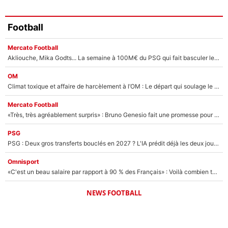
Football
Mercato Football
Akliouche, Mika Godts... La semaine à 100M€ du PSG qui fait basculer le mercato du PSG !
OM
Climat toxique et affaire de harcèlement à l’OM : Le départ qui soulage le vestiaire de Bruno Genesio
Mercato Football
«Très, très agréablement surpris» : Bruno Genesio fait une promesse pour la suite du mercato de l’OM et rassure les supporters
PSG
PSG : Deux gros transferts bouclés en 2027 ? L'IA prédit déjà les deux joueurs qui pourraient rejoindre Luis Enrique !
Omnisport
«C'est un beau salaire par rapport à 90 % des Français» : Voilà combien touchait Nelson Monfort sur France Télévisions avant de rejoindre CNews
NEWS FOOTBALL