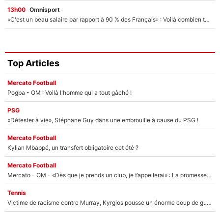
13h00
Omnisport
«C'est un beau salaire par rapport à 90 % des Français» : Voilà combien touchait Nelson Monfort sur France Télévisions avant de rejoindre CNews
Top Articles
Mercato Football
Pogba - OM : Voilà l'homme qui a tout gâché !
PSG
«Détester à vie», Stéphane Guy dans une embrouille à cause du PSG !
Mercato Football
Kylian Mbappé, un transfert obligatoire cet été ?
Mercato Football
Mercato - OM - «Dès que je prends un club, je t’appellerai» : La promesse de Marcelino au moment de claquer la porte
Tennis
Victime de racisme contre Murray, Kyrgios pousse un énorme coup de gueule !