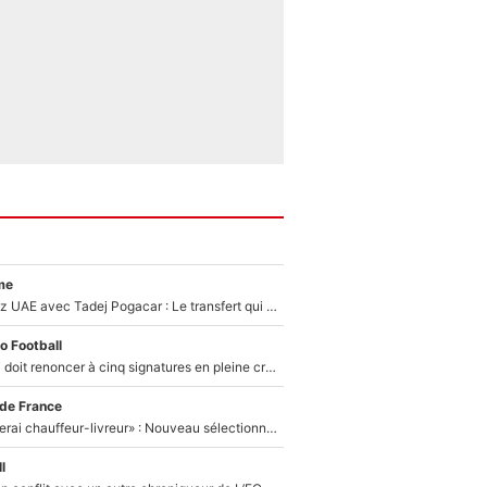
me
Paul Seixas chez UAE avec Tadej Pogacar : Le transfert qui effraie le peloton, «c’est la pire des choses qui puisse arriver»
o Football
Grégory Lorenzi doit renoncer à cinq signatures en pleine crise financière : L’IA propose sept noms à l’OM pour un mercato réussi... à seulement 5M€ !
 de France
«Plus grand, je ferai chauffeur-livreur» : Nouveau sélectionneur des Bleus, Zinédine Zidane s’était imaginé un avenir très différent lorsqu'il était enfant
l