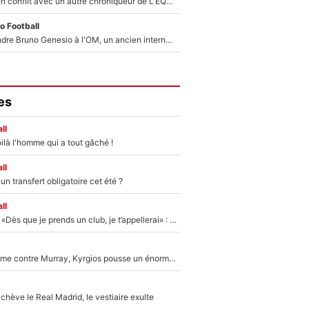
Johan Micoud en conflit avec un autre chroniqueur de L’EQUIPE du Soir : «Pendant un moment, je ne les ai pas remis ensemble dans l'émission»
o Football
Proche de rejoindre Bruno Genesio à l'OM, un ancien international français va finalement débarquer... sur RMC !
es
ll
ilà l'homme qui a tout gâché !
ll
n transfert obligatoire cet été ?
ll
Mercato - OM - «Dès que je prends un club, je t’appellerai» : La promesse de Marcelino au moment de claquer la porte
Victime de racisme contre Murray, Kyrgios pousse un énorme coup de gueule !
hève le Real Madrid, le vestiaire exulte