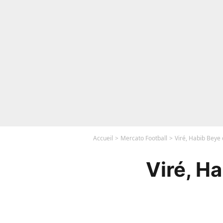
Accueil
Mercato Football
Viré, Habib Beye 
Viré, H