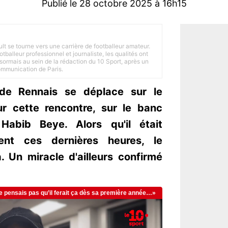
Publié le 28 octobre 2025 à 16h15
ult se tourne vers une carrière de footballeur amateur.
balleur professionnel et journaliste, les qualités ont
ésormais au sein de la rédaction du 10 Sport, après un
Communication de Paris.
ade Rennais se déplace sur le
r cette rencontre, sur le banc
 Habib Beye. Alors qu'il était
ment ces dernières heures, le
. Un miracle d'ailleurs confirmé