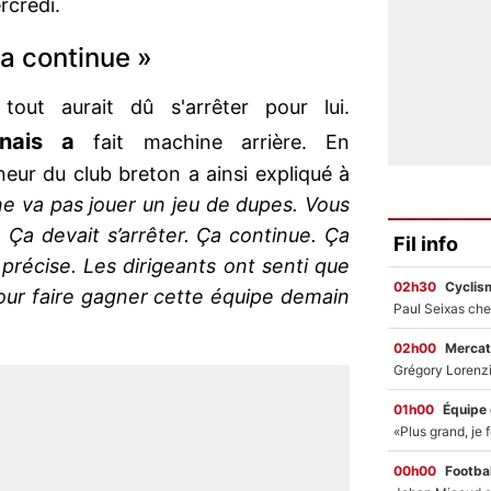
rcredi.
Ça continue »
 tout aurait dû s'arrêter pour lui.
nais a
fait machine arrière. En
neur du club breton a ainsi expliqué à
e va pas jouer un jeu de dupes. Vous
 Ça devait s’arrêter. Ça continue. Ça
Fil info
précise. Les dirigeants ont senti que
02h30
Cyclis
 pour faire gagner cette équipe demain
02h00
Mercat
01h00
Équipe
00h00
Footbal