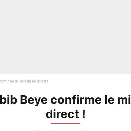
confirme le miracle en direct !
abib Beye confirme le mi
direct !