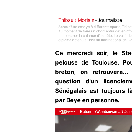
Thibault Morlain
-
Journaliste
Après s’être essayé à différents sports, Thiba
Au moment de faire un choix entre devenir foot
fait pencher la balance d’un côté. Le voilà d
diplôme obtenu à l’Institut International de 
Ce mercredi soir, le St
pelouse de Toulouse. Pou
breton, on retrouvera...
question d'un licencie
Sénégalais est toujours là
par Beye en personne.