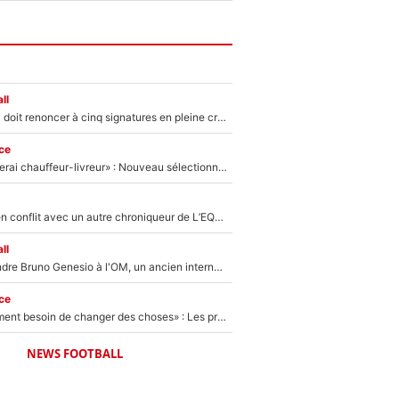
ll
Grégory Lorenzi doit renoncer à cinq signatures en pleine crise financière : L’IA propose sept noms à l’OM pour un mercato réussi... à seulement 5M€ !
ce
«Plus grand, je ferai chauffeur-livreur» : Nouveau sélectionneur des Bleus, Zinédine Zidane s’était imaginé un avenir très différent lorsqu'il était enfant
Johan Micoud en conflit avec un autre chroniqueur de L’EQUIPE du Soir : «Pendant un moment, je ne les ai pas remis ensemble dans l'émission»
ll
Proche de rejoindre Bruno Genesio à l'OM, un ancien international français va finalement débarquer... sur RMC !
ce
«Il y a probablement besoin de changer des choses» : Les premiers changements de Zinedine Zidane en équipe de France sont révélés ?
NEWS FOOTBALL