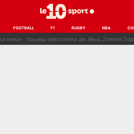
dej Pogacar : Le transfert qui effraie le peloton, «c’est la 
nq signatures en pleine crise financière : L’IA propose sept noms à l’OM po
FOOTBALL
F1
RUGBY
NBA
CO
reur» : Nouveau sélectionneur des Bleus, Zinédine Zidane s’était imaginé un av
 autre chroniqueur de L’EQUIPE du Soir : «Pendant un moment, je ne les 
enesio à l'OM, un ancien international français va finalemen