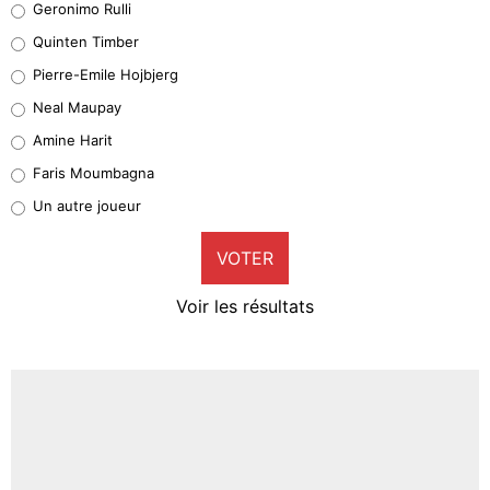
Geronimo Rulli
32%
Quinten Timber
Geronimo Rulli
Pierre-Emile Hojbjerg
5%
Neal Maupay
Quinten Timber
Amine Harit
1%
Faris Moumbagna
Pierre-Emile Hojbjerg
Un autre joueur
9%
VOTER
Neal Maupay
4%
Voir les résultats
Amine Harit
3%
Faris Moumbagna
5%
Un autre joueur
5%