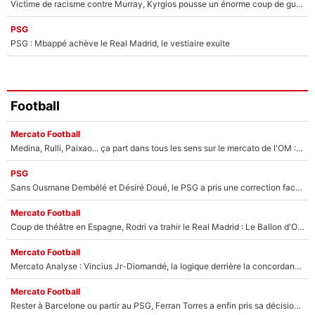
Victime de racisme contre Murray, Kyrgios pousse un énorme coup de gueule !
PSG
PSG : Mbappé achève le Real Madrid, le vestiaire exulte
Football
Mercato Football
Medina, Rulli, Paixao... ça part dans tous les sens sur le mercato de l'OM : Frank McCourt va enfin récupérer l'argent qu'il attend ?
PSG
Sans Ousmane Dembélé et Désiré Doué, le PSG a pris une correction face à Majorque : Luis Enrique attend avec impatience des renforts !
Mercato Football
Coup de théâtre en Espagne, Rodri va trahir le Real Madrid : Le Ballon d'Or a choisi de signer au FC Barcelone !
Mercato Football
Mercato Analyse : Vincius Jr-Diomandé, la logique derrière la concordance des temps
Mercato Football
Rester à Barcelone ou partir au PSG, Ferran Torres a enfin pris sa décision : La course contre la montre est lancée !