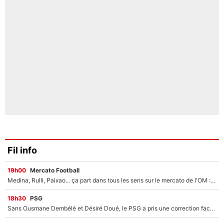
Fil info
19h00
Mercato Football
Medina, Rulli, Paixao... ça part dans tous les sens sur le mercato de l'OM : Frank McCourt va enfin récupérer l'argent qu'il attend ?
18h30
PSG
Sans Ousmane Dembélé et Désiré Doué, le PSG a pris une correction face à Majorque : Luis Enrique attend avec impatience des renforts !