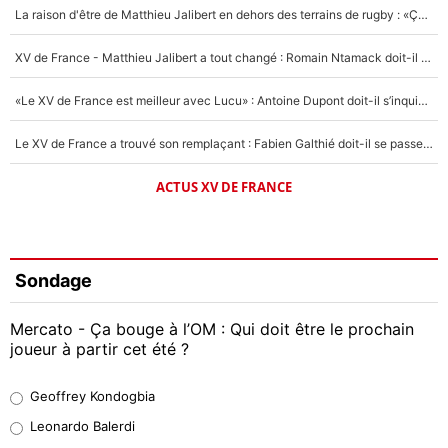
La raison d'être de Matthieu Jalibert en dehors des terrains de rugby : «Ça m'atteint autant que si tu touches à un membre de ma famille»
XV de France - Matthieu Jalibert a tout changé : Romain Ntamack doit-il s’inquiéter pour sa place à un an de la Coupe du monde ?
«Le XV de France est meilleur avec Lucu» : Antoine Dupont doit-il s’inquiéter pour sa place ?
Le XV de France a trouvé son remplaçant : Fabien Galthié doit-il se passer d'Antoine Dupont ?
ACTUS XV DE FRANCE
Sondage
Mercato - Ça bouge à l’OM : Qui doit être le prochain
joueur à partir cet été ?
Geoffrey Kondogbia
Geoffrey Kondogbia
38%
Leonardo Balerdi
Leonardo Balerdi