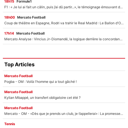
18h15
Formule1
F1 : « Je lui ai fait un câlin, puis j’ai dû partir...», le témoignage émouvant de Max Verstappen sur sa fille
18h00
Mercato Football
Coup de théâtre en Espagne, Rodri va trahir le Real Madrid : Le Ballon d'Or a choisi de signer au FC Barcelone !
17h14
Mercato Football
Mercato Analyse : Vincius Jr-Diomandé, la logique derrière la concordance des temps
Top Articles
Mercato Football
Pogba - OM : Voilà l'homme qui a tout gâché !
Mercato Football
Kylian Mbappé, un transfert obligatoire cet été ?
Mercato Football
Mercato - OM - «Dès que je prends un club, je t’appellerai» : La promesse de Marcelino au moment de claquer la porte
Tennis