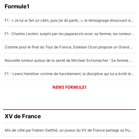
Formule1
F1 : « Je lui ai fait un câlin, puis j’ai dû partir...», le témoignage émouvant de Max Verstappen sur sa fille
F1 : Charles Leclerc surpris par les paparazzis avec sa femme, les rumeurs étaient vraies !
Comme pour le final du Tour de France, Esteban Ocon propose un Grand Prix de Formule 1 à Paris : «Autour de l’Arc de Triomphe, ce serait génial» !
Nouvelle rumeur autour de la santé de Michael Schumacher : Sa femme Corinna sort du silence
F1 - Lewis Hamilton victime de harcèlement, la discipline qui lui a évité le pire : «J'aurais probablement mal tourné»
NEWS FORMULE1
XV de France
Mis de côté par Fabien Galthié, un joueur du XV de France partage sa frustration : «ils ne me l’ont pas dit tout de suite»