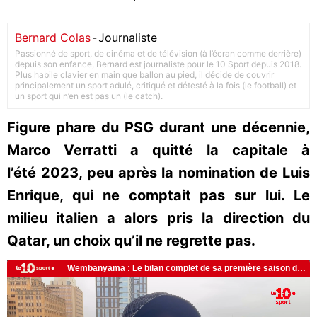
Bernard Colas
-
Journaliste
Passionné de sport, de cinéma et de télévision (à l’écran comme derrière)
depuis son enfance, Bernard est journaliste pour le 10 Sport depuis 2018.
Plus habile clavier en main que ballon au pied, il décide de couvrir
principalement un sport adulé, critiqué et détesté à la fois (le football) et
un sport qui n’en est pas un (le catch).
Figure phare du PSG durant une décennie,
Marco Verratti a quitté la capitale à
l’été 2023, peu après la nomination de Luis
Enrique, qui ne comptait pas sur lui. Le
milieu italien a alors pris la direction du
Qatar, un choix qu’il ne regrette pas.