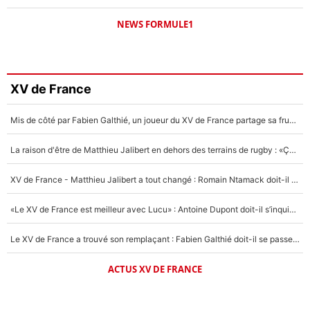
NEWS FORMULE1
XV de France
Mis de côté par Fabien Galthié, un joueur du XV de France partage sa frustration : «ils ne me l’ont pas dit tout de suite»
La raison d'être de Matthieu Jalibert en dehors des terrains de rugby : «Ça m'atteint autant que si tu touches à un membre de ma famille»
XV de France - Matthieu Jalibert a tout changé : Romain Ntamack doit-il s’inquiéter pour sa place à un an de la Coupe du monde ?
«Le XV de France est meilleur avec Lucu» : Antoine Dupont doit-il s’inquiéter pour sa place ?
Le XV de France a trouvé son remplaçant : Fabien Galthié doit-il se passer d'Antoine Dupont ?
ACTUS XV DE FRANCE