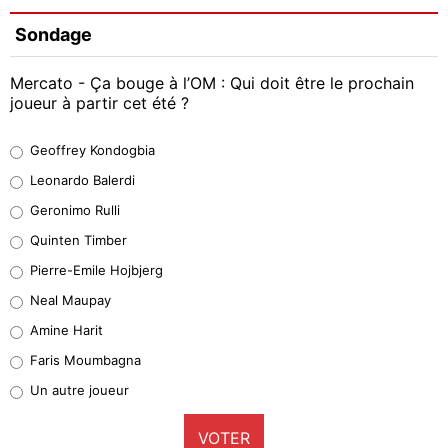
Sondage
Mercato - Ça bouge à l’OM : Qui doit être le prochain
joueur à partir cet été ?
Geoffrey Kondogbia
Geoffrey Kondogbia
38%
Leonardo Balerdi
Leonardo Balerdi
Geronimo Rulli
32%
Quinten Timber
Geronimo Rulli
Pierre-Emile Hojbjerg
4%
Neal Maupay
Quinten Timber
Amine Harit
1%
Faris Moumbagna
Pierre-Emile Hojbjerg
Un autre joueur
9%
VOTER
Neal Maupay