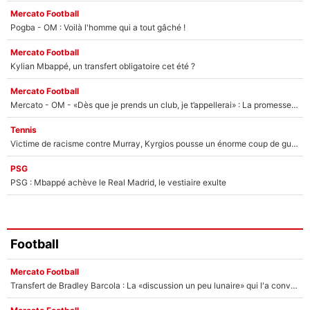
Mercato Football
Pogba - OM : Voilà l'homme qui a tout gâché !
Mercato Football
Kylian Mbappé, un transfert obligatoire cet été ?
Mercato Football
Mercato - OM - «Dès que je prends un club, je t’appellerai» : La promesse de Marcelino au moment de claquer la porte
Tennis
Victime de racisme contre Murray, Kyrgios pousse un énorme coup de gueule !
PSG
PSG : Mbappé achève le Real Madrid, le vestiaire exulte
Football
Mercato Football
Transfert de Bradley Barcola : La «discussion un peu lunaire» qui l'a convaincu de quitter le PSG, son entourage est pointé du doigt