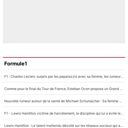
Formule1
F1 : Charles Leclerc surpris par les paparazzis avec sa femme, les rumeurs étaient vraies !
Comme pour le final du Tour de France, Esteban Ocon propose un Grand Prix de Formule 1 à Paris : «Autour de l’Arc de Triomphe, ce serait génial» !
Nouvelle rumeur autour de la santé de Michael Schumacher : Sa femme Corinna sort du silence
F1 - Lewis Hamilton victime de harcèlement, la discipline qui lui a évité le pire : «J'aurais probablement mal tourné»
Lewis Hamilton : Le talent inattendu dévoilé sur les réseaux sociaux qui a impressionné Kim Kardashian pendant leurs vacances en amoureux !