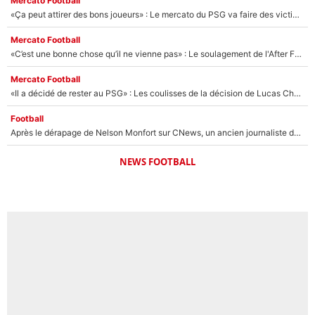
Mercato Football
«Ça peut attirer des bons joueurs» : Le mercato du PSG va faire des victimes dans l'effectif de Luis Enrique ?
Mercato Football
«C’est une bonne chose qu’il ne vienne pas» : Le soulagement de l'After Foot après le transfert avorté de Yan Diomandé au PSG
Mercato Football
«Il a décidé de rester au PSG» : Les coulisses de la décision de Lucas Chevalier pour son transfert
Football
Après le dérapage de Nelson Monfort sur CNews, un ancien journaliste de France Télévisions relance la polémique sur les incendies en Gironde
NEWS FOOTBALL