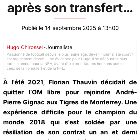
après son transfert…
Publié le 14 septembre 2025 à 13h00
Hugo Chirossel
-
Journaliste
Passionné de football depuis le plus jeune âge, devenir journaliste sportif
est rapidement devenu une évidence pour Hugo. Il se découvrira plus
tard un amour pour la NBA, avant d’explorer d’autres horizons comme
ceux de la Formule 1 et de la NFL.
À l’été 2021, Florian Thauvin décidait de
quitter l’OM libre pour rejoindre André-
Pierre Gignac aux Tigres de Monterrey. Une
expérience difficile pour le champion du
monde 2018 qui s’est soldée par une
résiliation de son contrat un an et demi