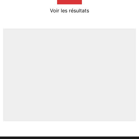
4%
Voir les résultats
Amine Harit
3%
Faris Moumbagna
4%
Un autre joueur
5%
1471 personnes ont participé aux votes.