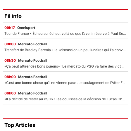
Fil info
09h17
Omnisport
Tour de France - Échec sur échec, voilà ce que l’avenir réserve à Paul Seixas : «Tant qu’il y aura un Pogacar comme celui-là...»
09h00
Mercato Football
Transfert de Bradley Barcola : La «discussion un peu lunaire» qui l'a convaincu de quitter le PSG, son entourage est pointé du doigt
08h30
Mercato Football
«Ça peut attirer des bons joueurs» : Le mercato du PSG va faire des victimes dans l'effectif de Luis Enrique ?
08h00
Mercato Football
«C’est une bonne chose qu’il ne vienne pas» : Le soulagement de l'After Foot après le transfert avorté de Yan Diomandé au PSG
06h00
Mercato Football
«Il a décidé de rester au PSG» : Les coulisses de la décision de Lucas Chevalier pour son transfert
Top Articles