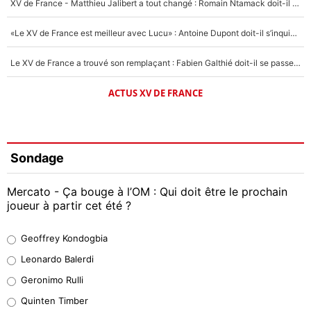
XV de France - Matthieu Jalibert a tout changé : Romain Ntamack doit-il s’inquiéter pour sa place à un an de la Coupe du monde ?
«Le XV de France est meilleur avec Lucu» : Antoine Dupont doit-il s’inquiéter pour sa place ?
Le XV de France a trouvé son remplaçant : Fabien Galthié doit-il se passer d'Antoine Dupont ?
ACTUS XV DE FRANCE
Sondage
Mercato - Ça bouge à l’OM : Qui doit être le prochain
joueur à partir cet été ?
Geoffrey Kondogbia
Geoffrey Kondogbia
38%
Leonardo Balerdi
Leonardo Balerdi
Geronimo Rulli
32%
Quinten Timber