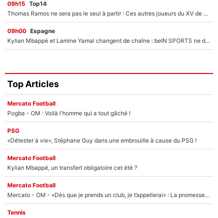
09h15
Top14
Thomas Ramos ne sera pas le seul à partir : Ces autres joueurs du XV de France pourraient aussi quitter le Stade Toulousain, un club de Top 14 est déjà sur les rangs
09h00
Espagne
Kylian Mbappé et Lamine Yamal changent de chaîne : beIN SPORTS ne digère pas cette décision historique et prédit un fiasco pour la Liga
Top Articles
Mercato Football
Pogba - OM : Voilà l'homme qui a tout gâché !
PSG
«Détester à vie», Stéphane Guy dans une embrouille à cause du PSG !
Mercato Football
Kylian Mbappé, un transfert obligatoire cet été ?
Mercato Football
Mercato - OM - «Dès que je prends un club, je t’appellerai» : La promesse de Marcelino au moment de claquer la porte
Tennis