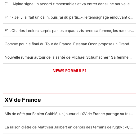
F1 - Alpine signe un accord «impensable» et va entrer dans une nouvelle dimension : Grande nouvelle pour Pierre Gasly !
F1 : « Je lui ai fait un câlin, puis j’ai dû partir...», le témoignage émouvant de Max Verstappen sur sa fille
F1 : Charles Leclerc surpris par les paparazzis avec sa femme, les rumeurs étaient vraies !
Comme pour le final du Tour de France, Esteban Ocon propose un Grand Prix de Formule 1 à Paris : «Autour de l’Arc de Triomphe, ce serait génial» !
Nouvelle rumeur autour de la santé de Michael Schumacher : Sa femme Corinna sort du silence
NEWS FORMULE1
XV de France
Mis de côté par Fabien Galthié, un joueur du XV de France partage sa frustration : «ils ne me l’ont pas dit tout de suite»
La raison d'être de Matthieu Jalibert en dehors des terrains de rugby : «Ça m'atteint autant que si tu touches à un membre de ma famille»