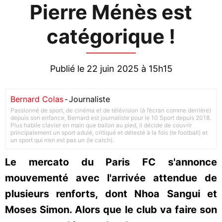
Pierre Ménès est
catégorique !
Publié le 22 juin 2025 à 15h15
Bernard Colas
-
Journaliste
Passionné de sport, de cinéma et de télévision (à l’écran comme derrière)
depuis son enfance, Bernard est journaliste pour le 10 Sport depuis 2018.
Plus habile clavier en main que ballon au pied, il décide de couvrir
principalement un sport adulé, critiqué et détesté à la fois (le football) et
un sport qui n’en est pas un (le catch).
Le mercato du Paris FC s'annonce
mouvementé avec l'arrivée attendue de
plusieurs renforts, dont Nhoa Sangui et
Moses Simon. Alors que le club va faire son