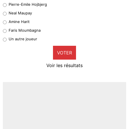
Geronimo Rulli
Pierre-Emile Hojbjerg
5%
Neal Maupay
Quinten Timber
Amine Harit
1%
Faris Moumbagna
Pierre-Emile Hojbjerg
Un autre joueur
9%
VOTER
Neal Maupay
4%
Voir les résultats
Amine Harit
3%
Faris Moumbagna
4%
Un autre joueur
5%
1571 personnes ont participé aux votes.