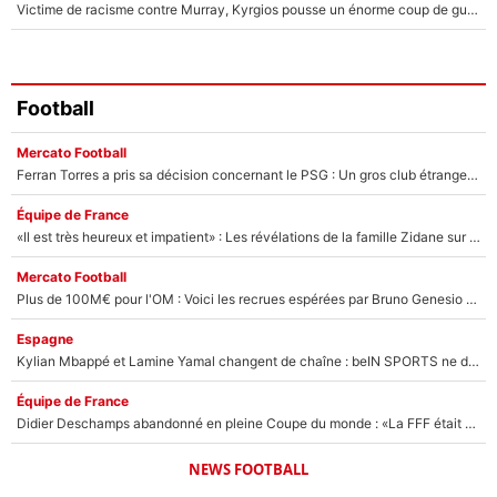
Victime de racisme contre Murray, Kyrgios pousse un énorme coup de gueule !
Football
Mercato Football
Ferran Torres a pris sa décision concernant le PSG : Un gros club étranger prêt à relancer le feuilleton pour la signature du champion du monde 2026 !
Équipe de France
«Il est très heureux et impatient» : Les révélations de la famille Zidane sur sa prise de pouvoir en équipe de France !
Mercato Football
Plus de 100M€ pour l'OM : Voici les recrues espérées par Bruno Genesio et Grégory Lorenzi après l’opération dégraissage
Espagne
Kylian Mbappé et Lamine Yamal changent de chaîne : beIN SPORTS ne digère pas cette décision historique et prédit un fiasco pour la Liga
Équipe de France
Didier Deschamps abandonné en pleine Coupe du monde : «La FFF était déjà passée à Zinedine Zidane»
NEWS FOOTBALL