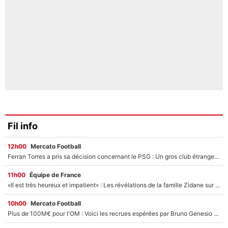
Fil info
12h00
Mercato Football
Ferran Torres a pris sa décision concernant le PSG : Un gros club étranger prêt à relancer le feuilleton pour la signature du champion du monde 2026 !
11h00
Équipe de France
«Il est très heureux et impatient» : Les révélations de la famille Zidane sur sa prise de pouvoir en équipe de France !
10h00
Mercato Football
Plus de 100M€ pour l'OM : Voici les recrues espérées par Bruno Genesio et Grégory Lorenzi après l’opération dégraissage