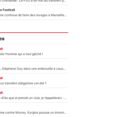
140M€ pour Yan Diomandé : Le PSG a dit non au transfert qui bat tous les records sur le mercato
o Football
La crise financière continue de faire des ravages à Marseille : L’OM a placé 12 joueurs sur le marché des transferts… et ça pourrait lui rapporter près de 100M€ !
es
ll
ilà l'homme qui a tout gâché !
«Détester à vie», Stéphane Guy dans une embrouille à cause du PSG !
ll
n transfert obligatoire cet été ?
ll
Mercato - OM - «Dès que je prends un club, je t’appellerai» : La promesse de Marcelino au moment de claquer la porte
Victime de racisme contre Murray, Kyrgios pousse un énorme coup de gueule !