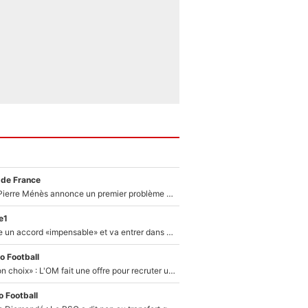
 de France
Michael Olise : Pierre Ménès annonce un premier problème pour Zinedine Zidane en équipe de France
e1
F1 - Alpine signe un accord «impensable» et va entrer dans une nouvelle dimension : Grande nouvelle pour Pierre Gasly !
o Football
«C’est un très bon choix» : L'OM fait une offre pour recruter un ancien joueur du PSG... et c'est validé dans l'After Foot !
 Football