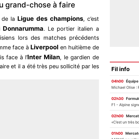
 grand-chose à faire
Ligue des champions
e de la
, c’est
gi Donnarumma
. Le portier italien a
risiens lors des matches précédents
Liverpool
comme face à
en huitième de
Inter Milan
s face à l’
, le gardien de
re et il a été très peu sollicité par les
Fil info
04h00
Équipe
02h30
Formul
02h00
Mercat
01h00
Mercato