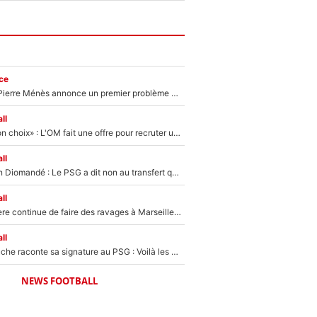
ce
Michael Olise : Pierre Ménès annonce un premier problème pour Zinedine Zidane en équipe de France
ll
«C’est un très bon choix» : L'OM fait une offre pour recruter un ancien joueur du PSG... et c'est validé dans l'After Foot !
ll
140M€ pour Yan Diomandé : Le PSG a dit non au transfert qui bat tous les records sur le mercato
ll
La crise financière continue de faire des ravages à Marseille : L’OM a placé 12 joueurs sur le marché des transferts… et ça pourrait lui rapporter près de 100M€ !
ll
Maghnes Akliouche raconte sa signature au PSG : Voilà les coulisses de son transfert de rêve à 50M€
NEWS FOOTBALL