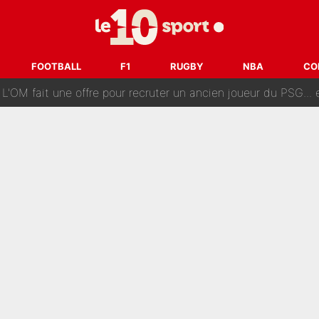
ès annonce un premier problème pour Zinedine Zidane en éq
 «impensable» et va entrer dans une nouvelle dimension : Gra
FOOTBALL
F1
RUGBY
NBA
CO
L'OM fait une offre pour recruter un ancien joueur du PSG... et
Le PSG a dit non au transfert qui bat tous les records sur 
e des ravages à Marseille : L’OM a placé 12 joueurs sur le marché des transferts… 