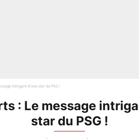
essage intrigant d'une star du PSG !
rts : Le message intriga
star du PSG !