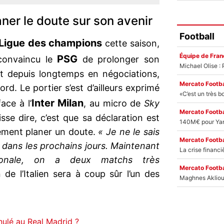
er le doute sur son avenir
Football
Ligue des champions
cette saison,
Équipe de Fran
PSG
onvaincu le
de prolonger son
nt depuis longtemps en négociations,
Mercato Footba
ord. Le portier s’est d’ailleurs exprimé
Inter Milan
ace à l’
, au micro de
Sky
Mercato Footba
isse dire, c’est que sa déclaration est
irement planer un doute.
« Je ne le sais
Mercato Footba
a dans les prochains jours. Maintenant
zionale, on a deux matchs très
Mercato Footba
de l’Italien sera à coup sûr l’un des
nulé au Real Madrid ?