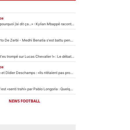
ce
«Je ne sais pas pourquoi j’ai dit ça...» : Kylian Mbappé raconte sa première rencontre avec Zinédine Zidane (et c’est très drôle)
Départ de Roberto De Zerbi - Medhi Benatia s'est battu pendant six mois pour le retenir à l'OM, le PSG a été le naufrage de trop : «Je pars avec toi»
«Admets que tu t'es trompé sur Lucas Chevalier !» : Le débat sur le gardien du PSG vire au clash à l'After Foot
ce
Zinédine Zidane et Didier Deschamps : «Ils n’étaient pas proches», les confidences d’un membre de l’équipe de France 1998 sur leur relation spéciale
Medhi Benatia s'est «senti trahi» par Pablo Longoria : Quelques semaines après son départ, l'ancien directeur de football de l'OM règle ses comptes
NEWS FOOTBALL