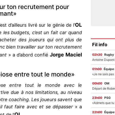
 sur ton recrutement pour
rmant»
OL
t d’ailleurs livré sur le génie de l’
e les budgets, c’est un fait car quand
 acheter des joueurs qui ont plus de
Fil info
onc bien travailler sur ton recrutement
Jorge Maciel
ant
» a d’abord confié
02h30
Rugby
01h00
Équipe
iose entre tout le monde»
00h00
OM
se entre tout le monde avec le
ive due à nos limitations, au niveau
23h00
PSG
tre coaching. Les joueurs savent que
il faut faire avec et se dépasser
» a
22h00
Équipe
OL
nt de l’
.