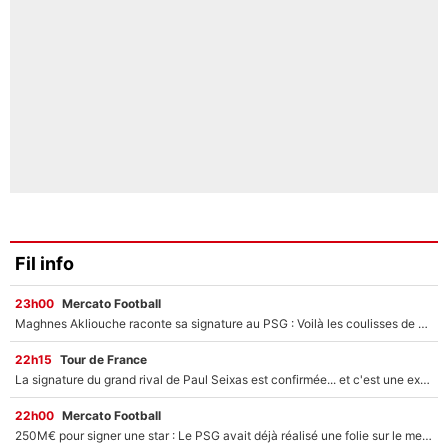
Fil info
23h00
Mercato Football
Maghnes Akliouche raconte sa signature au PSG : Voilà les coulisses de son transfert de rêve à 50M€
22h15
Tour de France
La signature du grand rival de Paul Seixas est confirmée... et c'est une excellente nouvelle pour l'équipe Decathlon-CMA CGM !
22h00
Mercato Football
250M€ pour signer une star : Le PSG avait déjà réalisé une folie sur le mercato bien avant Neymar !