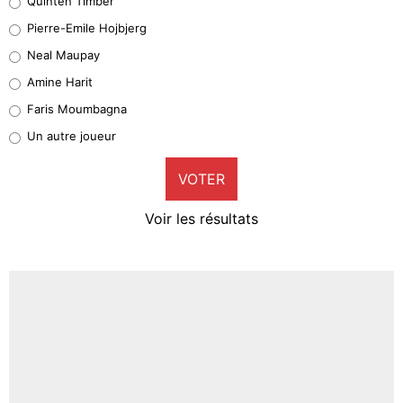
Quinten Timber
Geronimo Rulli
Pierre-Emile Hojbjerg
5%
Neal Maupay
Quinten Timber
Amine Harit
1%
Faris Moumbagna
Pierre-Emile Hojbjerg
Un autre joueur
9%
VOTER
Neal Maupay
4%
Voir les résultats
Amine Harit
3%
Faris Moumbagna
5%
Un autre joueur
5%
1531 personnes ont participé aux votes.