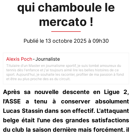
qui chamboule le
mercato !
Publié le 13 octobre 2025 à 09h30
Alexis Poch
-
Journaliste
Titulaire d'un Master en journalisme sportif, je suis tombé amoureux du
tennis dès l'enfance et j'ai toujours aimé lire les belles histoires de ce
sport. Aujourd'hui, je souhaite les raconter, profiter de ma passion à fond
et être au plus proche des as du circuit.
Après sa nouvelle descente en Ligue 2,
l'ASSE a tenu à conserver absolument
Lucas Stassin dans son effectif. L'attaquant
belge était l'une des grandes satisfactions
du club la saison dernière mais forcément, il