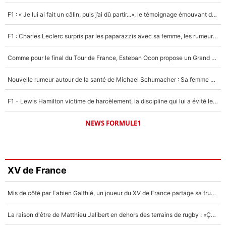
F1 : « Je lui ai fait un câlin, puis j’ai dû partir...», le témoignage émouvant de Max Verstappen sur sa fille
F1 : Charles Leclerc surpris par les paparazzis avec sa femme, les rumeurs étaient vraies !
Comme pour le final du Tour de France, Esteban Ocon propose un Grand Prix de Formule 1 à Paris : «Autour de l’Arc de Triomphe, ce serait génial» !
Nouvelle rumeur autour de la santé de Michael Schumacher : Sa femme Corinna sort du silence
F1 - Lewis Hamilton victime de harcèlement, la discipline qui lui a évité le pire : «J'aurais probablement mal tourné»
NEWS FORMULE1
XV de France
Mis de côté par Fabien Galthié, un joueur du XV de France partage sa frustration : «ils ne me l’ont pas dit tout de suite»
La raison d'être de Matthieu Jalibert en dehors des terrains de rugby : «Ça m'atteint autant que si tu touches à un membre de ma famille»