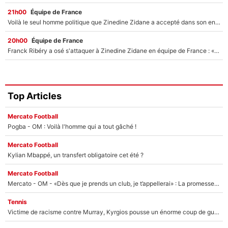
21h00
Équipe de France
Voilà le seul homme politique que Zinedine Zidane a accepté dans son entourage : «Je garde un très bon souvenir de lui»
20h00
Équipe de France
Franck Ribéry a osé s'attaquer à Zinedine Zidane en équipe de France : «Je n'aurais jamais fait ça»
Top Articles
Mercato Football
Pogba - OM : Voilà l'homme qui a tout gâché !
Mercato Football
Kylian Mbappé, un transfert obligatoire cet été ?
Mercato Football
Mercato - OM - «Dès que je prends un club, je t’appellerai» : La promesse de Marcelino au moment de claquer la porte
Tennis
Victime de racisme contre Murray, Kyrgios pousse un énorme coup de gueule !