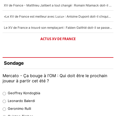
XV de France - Matthieu Jalibert a tout changé : Romain Ntamack doit-il s’inquiéter pour sa place à un an de la Coupe du monde ?
«Le XV de France est meilleur avec Lucu» : Antoine Dupont doit-il s’inquiéter pour sa place ?
Le XV de France a trouvé son remplaçant : Fabien Galthié doit-il se passer d'Antoine Dupont ?
ACTUS XV DE FRANCE
Sondage
Mercato - Ça bouge à l’OM : Qui doit être le prochain
joueur à partir cet été ?
Geoffrey Kondogbia
Geoffrey Kondogbia
38%
Leonardo Balerdi
Leonardo Balerdi
Geronimo Rulli
32%