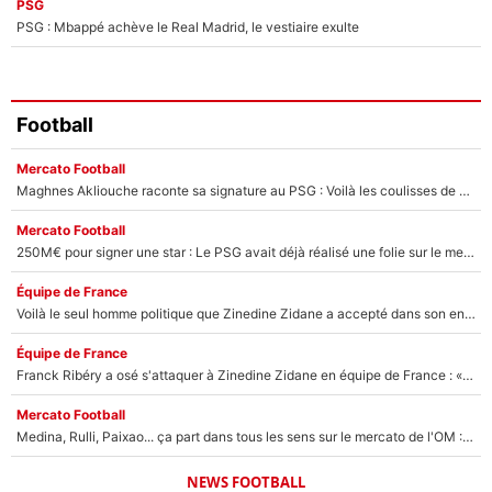
PSG
PSG : Mbappé achève le Real Madrid, le vestiaire exulte
Football
Mercato Football
Maghnes Akliouche raconte sa signature au PSG : Voilà les coulisses de son transfert de rêve à 50M€
Mercato Football
250M€ pour signer une star : Le PSG avait déjà réalisé une folie sur le mercato bien avant Neymar !
Équipe de France
Voilà le seul homme politique que Zinedine Zidane a accepté dans son entourage : «Je garde un très bon souvenir de lui»
Équipe de France
Franck Ribéry a osé s'attaquer à Zinedine Zidane en équipe de France : «Je n'aurais jamais fait ça»
Mercato Football
Medina, Rulli, Paixao... ça part dans tous les sens sur le mercato de l'OM : Frank McCourt va enfin récupérer l'argent qu'il attend ?
NEWS FOOTBALL