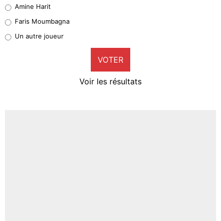
Quinten Timber
Amine Harit
1%
Faris Moumbagna
Pierre-Emile Hojbjerg
Un autre joueur
9%
VOTER
Neal Maupay
4%
Voir les résultats
Amine Harit
3%
Faris Moumbagna
4%
Un autre joueur
5%
1687 personnes ont participé aux votes.