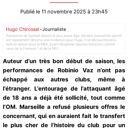
Publié le 11 novembre 2025 à 23h45
Hugo Chirossel
-
Journaliste
Passionné de football depuis le plus jeune âge, devenir journaliste sportif
est rapidement devenu une évidence pour Hugo. Il se découvrira plus
tard un amour pour la NBA, avant d’explorer d’autres horizons comme
ceux de la Formule 1 et de la NFL.
Auteur d’un très bon début de saison, les
performances de Robinio Vaz n’ont pas
échappé aux autres clubs, même à
l’étranger. L’entourage de l’attaquant âgé
de 18 ans a déjà été sollicité, tout comme
l’OM. Marseille a refusé plusieurs offres le
concernant, qui en auraient fait le transfert
le plus cher de l’histoire du club pour un