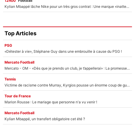
12h00
Football
Kylian Mbappé lâche Nike pour un très gros contrat : Une marque «inattendue» va frapper très fort
Top Articles
PSG
«Détester à vie», Stéphane Guy dans une embrouille à cause du PSG !
Mercato Football
Mercato - OM - «Dès que je prends un club, je t’appellerai» : La promesse de Marcelino au moment de claquer la porte
Tennis
Victime de racisme contre Murray, Kyrgios pousse un énorme coup de gueule !
Tour de France
Marion Rousse : Le mariage que personne n'a vu venir !
Mercato Football
Kylian Mbappé, un transfert obligatoire cet été ?