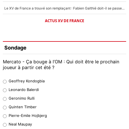
Le XV de France a trouvé son remplaçant : Fabien Galthié doit-il se passer d'Antoine Dupont ?
ACTUS XV DE FRANCE
Sondage
Mercato - Ça bouge à l’OM : Qui doit être le prochain
joueur à partir cet été ?
Geoffrey Kondogbia
Geoffrey Kondogbia
38%
Leonardo Balerdi
Leonardo Balerdi
Geronimo Rulli
32%
Quinten Timber
Geronimo Rulli
Pierre-Emile Hojbjerg
5%
Neal Maupay