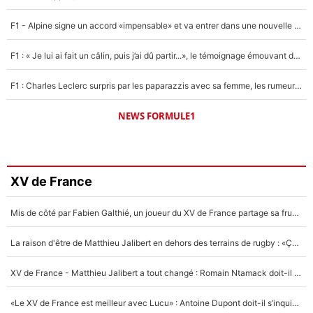
F1 - Alpine signe un accord «impensable» et va entrer dans une nouvelle dimension : Grande nouvelle pour Pierre Gasly !
F1 : « Je lui ai fait un câlin, puis j’ai dû partir...», le témoignage émouvant de Max Verstappen sur sa fille
F1 : Charles Leclerc surpris par les paparazzis avec sa femme, les rumeurs étaient vraies !
NEWS FORMULE1
XV de France
Mis de côté par Fabien Galthié, un joueur du XV de France partage sa frustration : «ils ne me l’ont pas dit tout de suite»
La raison d'être de Matthieu Jalibert en dehors des terrains de rugby : «Ça m'atteint autant que si tu touches à un membre de ma famille»
XV de France - Matthieu Jalibert a tout changé : Romain Ntamack doit-il s’inquiéter pour sa place à un an de la Coupe du monde ?
«Le XV de France est meilleur avec Lucu» : Antoine Dupont doit-il s’inquiéter pour sa place ?