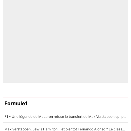
Formule1
F1 - Une légende de McLaren refuse le transfert de Max Verstappen qui pourrait «faire des vagues» et plomber l'ambiance dans l'équipe
Max Verstappen, Lewis Hamilton… et bientôt Fernando Alonso ? Le classement des pilotes les mieux payés en Formule 1 risque de changer !