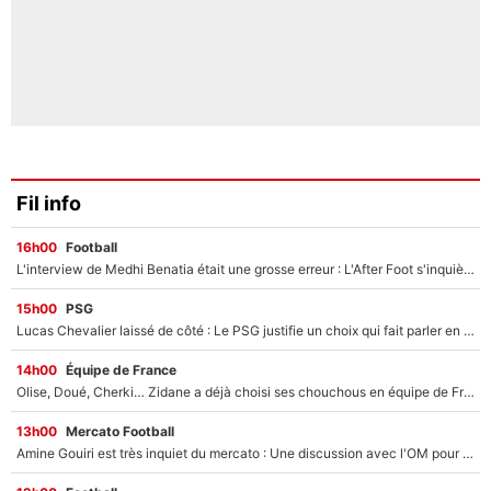
Fil info
16h00
Football
L'interview de Medhi Benatia était une grosse erreur : L'After Foot s'inquiète pour l'avenir de l'ancien dirigeant de l'OM qui pourrait rester longtemps au chômage
15h00
PSG
Lucas Chevalier laissé de côté : Le PSG justifie un choix qui fait parler en plein mercato
14h00
Équipe de France
Olise, Doué, Cherki… Zidane a déjà choisi ses chouchous en équipe de France ? L’IA annonce des surprises sans Kylian Mbappé !
13h00
Mercato Football
Amine Gouiri est très inquiet du mercato : Une discussion avec l'OM pour acter son transfert !