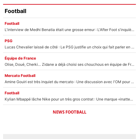
Football
Football
L'interview de Medhi Benatia était une grosse erreur : L'After Foot s'inquiète pour l'avenir de l'ancien dirigeant de l'OM qui pourrait rester longtemps au chômage
PSG
Lucas Chevalier laissé de côté : Le PSG justifie un choix qui fait parler en plein mercato
Équipe de France
Olise, Doué, Cherki… Zidane a déjà choisi ses chouchous en équipe de France ? L’IA annonce des surprises sans Kylian Mbappé !
Mercato Football
Amine Gouiri est très inquiet du mercato : Une discussion avec l'OM pour acter son transfert !
Football
Kylian Mbappé lâche Nike pour un très gros contrat : Une marque «inattendue» va frapper très fort
NEWS FOOTBALL