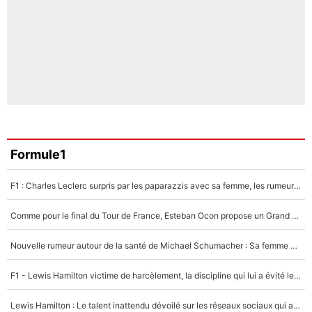
Formule1
F1 : Charles Leclerc surpris par les paparazzis avec sa femme, les rumeurs étaient vraies !
Comme pour le final du Tour de France, Esteban Ocon propose un Grand Prix de Formule 1 à Paris : «Autour de l’Arc de Triomphe, ce serait génial» !
Nouvelle rumeur autour de la santé de Michael Schumacher : Sa femme Corinna sort du silence
F1 - Lewis Hamilton victime de harcèlement, la discipline qui lui a évité le pire : «J'aurais probablement mal tourné»
Lewis Hamilton : Le talent inattendu dévoilé sur les réseaux sociaux qui a impressionné Kim Kardashian pendant leurs vacances en amoureux !