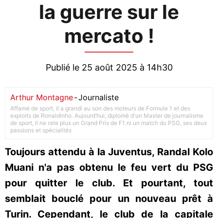
la guerre sur le
mercato !
Publié le 25 août 2025 à 14h30
Arthur Montagne
-
Journaliste
Affamé de sport, il a grandi au son des moteurs de Formule 1 et des
exploits de Ronaldinho. Aujourd’hui, diplomé d'un Master de journalisme
de sport, il ne rate plus un Grand Prix de F1 ni un match du PSG, ses deux
passions et spécialités
Toujours attendu à la Juventus, Randal Kolo
Muani n'a pas obtenu le feu vert du PSG
pour quitter le club. Et pourtant, tout
semblait bouclé pour un nouveau prêt à
Turin. Cependant, le club de la capitale