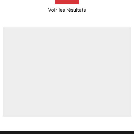
4%
Voir les résultats
Amine Harit
3%
Faris Moumbagna
4%
Un autre joueur
5%
1479 personnes ont participé aux votes.