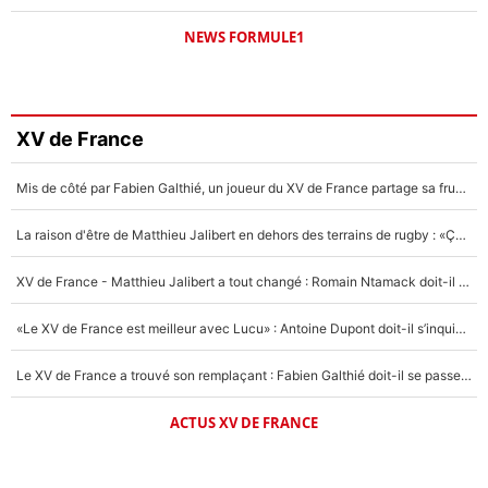
NEWS FORMULE1
XV de France
Mis de côté par Fabien Galthié, un joueur du XV de France partage sa frustration : «ils ne me l’ont pas dit tout de suite»
La raison d'être de Matthieu Jalibert en dehors des terrains de rugby : «Ça m'atteint autant que si tu touches à un membre de ma famille»
XV de France - Matthieu Jalibert a tout changé : Romain Ntamack doit-il s’inquiéter pour sa place à un an de la Coupe du monde ?
«Le XV de France est meilleur avec Lucu» : Antoine Dupont doit-il s’inquiéter pour sa place ?
Le XV de France a trouvé son remplaçant : Fabien Galthié doit-il se passer d'Antoine Dupont ?
ACTUS XV DE FRANCE