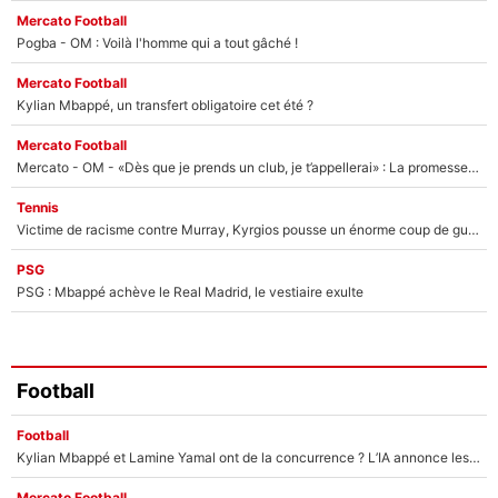
Mercato Football
Pogba - OM : Voilà l'homme qui a tout gâché !
Mercato Football
Kylian Mbappé, un transfert obligatoire cet été ?
Mercato Football
Mercato - OM - «Dès que je prends un club, je t’appellerai» : La promesse de Marcelino au moment de claquer la porte
Tennis
Victime de racisme contre Murray, Kyrgios pousse un énorme coup de gueule !
PSG
PSG : Mbappé achève le Real Madrid, le vestiaire exulte
Football
Football
Kylian Mbappé et Lamine Yamal ont de la concurrence ? L’IA annonce les 5 joueurs qui vont dominer le football dans les années à venir !
Mercato Football