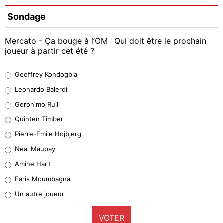
Sondage
Mercato - Ça bouge à l’OM : Qui doit être le prochain
joueur à partir cet été ?
Geoffrey Kondogbia
Geoffrey Kondogbia
38%
Leonardo Balerdi
Leonardo Balerdi
Geronimo Rulli
32%
Quinten Timber
Geronimo Rulli
Pierre-Emile Hojbjerg
4%
Neal Maupay
Quinten Timber
Amine Harit
1%
Faris Moumbagna
Pierre-Emile Hojbjerg
Un autre joueur
9%
VOTER
Neal Maupay