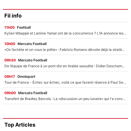
Fil info
11h00
Football
Kylian Mbappé et Lamine Yamal ont de la concurrence ? L’IA annonce les 5 joueurs qui vont dominer le football dans les années à venir !
10h00
Mercato Football
«On l’achète et on vous le prête» : Fabrizio Romano dévoile déjà la stratégie du PSG avec le transfert de Zion Suzuki !
09h30
Mercato Football
De l’équipe de France à un pont d’or en Arabie saoudite : Didier Deschamps a donné sa réponse !
09h17
Omnisport
Tour de France - Échec sur échec, voilà ce que l’avenir réserve à Paul Seixas : «Tant qu’il y aura un Pogacar comme celui-là...»
09h00
Mercato Football
Transfert de Bradley Barcola : La «discussion un peu lunaire» qui l'a convaincu de quitter le PSG, son entourage est pointé du doigt
Top Articles