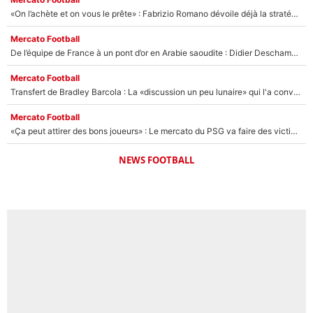
«On l’achète et on vous le prête» : Fabrizio Romano dévoile déjà la stratégie du PSG avec le transfert de Zion Suzuki !
Mercato Football
De l’équipe de France à un pont d’or en Arabie saoudite : Didier Deschamps a donné sa réponse !
Mercato Football
Transfert de Bradley Barcola : La «discussion un peu lunaire» qui l'a convaincu de quitter le PSG, son entourage est pointé du doigt
Mercato Football
«Ça peut attirer des bons joueurs» : Le mercato du PSG va faire des victimes dans l'effectif de Luis Enrique ?
NEWS FOOTBALL