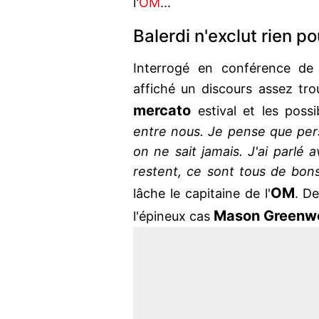
l'
OM
...
Balerdi n'exclut rien p
Interrogé en conférence de
affiché un discours assez trou
mercato
estival et les possi
entre nous. Je pense que pers
on ne sait jamais. J'ai parlé a
restent, ce sont tous de bo
OM
lâche le capitaine de l'
. D
Mason
Greenw
l'épineux cas