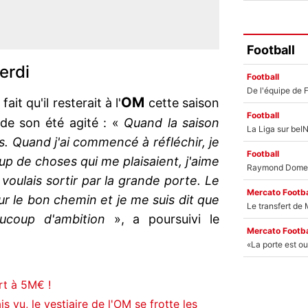
Football
erdi
Football
OM
fait qu'il resterait à l'
cette saison
Football
s de son été agité : «
Quand la saison
s. Quand j'ai commencé à réfléchir, je
Football
oup de choses qui me plaisaient, j'aime
e voulais sortir par la grande porte. Le
Mercato Footba
ur le bon chemin et je me suis dit que
aucoup d'ambition
», a poursuivi le
Mercato Footba
rt à 5M€ !
 vu, le vestiaire de l'OM se frotte les