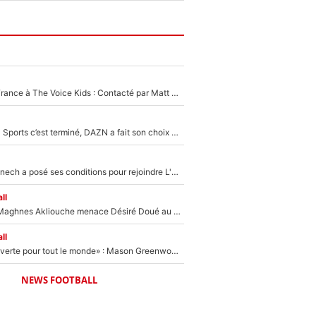
De l'équipe de France à The Voice Kids : Contacté par Matt Pokora, Kylian Mbappé a accepté de jouer un rôle inédit sur TF1 !
La Liga sur beIN Sports c’est terminé, DAZN a fait son choix pour Benjamin Da Silva et Omar Da Fonseca !
Raymond Domenech a posé ses conditions pour rejoindre L'EQUIPE du Soir : Il refuse de faire l'émission avec un autre chroniqueur !
ll
Le transfert de Maghnes Akliouche menace Désiré Doué au PSG : «Je valide à 200%»
ll
«La porte est ouverte pour tout le monde» : Mason Greenwood et Pierre-Emerick Aubameyang ont quitté l'OM, Amine Gouiri balance sur la suite du mercato et sur la réaction du vestiaire !
NEWS FOOTBALL