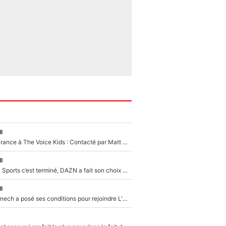
l
De l'équipe de France à The Voice Kids : Contacté par Matt Pokora, Kylian Mbappé a accepté de jouer un rôle inédit sur TF1 !
l
La Liga sur beIN Sports c’est terminé, DAZN a fait son choix pour Benjamin Da Silva et Omar Da Fonseca !
l
Raymond Domenech a posé ses conditions pour rejoindre L'EQUIPE du Soir : Il refuse de faire l'émission avec un autre chroniqueur !