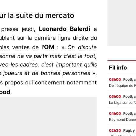
our la suite du mercato
Leonardo
Balerdi
 presse jeudi,
a
blant sur la dernière ligne droite du
OM
bles ventes de l'
: «
On discute
onne ne va partir mais c'est le foot,
vec les cadres, c'est important qu'ils
Fil info
ns joueurs et de bonnes personnes
»,
08h00
Footbal
es propos qui concernent notamment
ood
.
06h00
Footbal
04h00
Footbal
02h30
Rugby