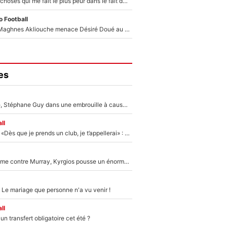
«C’est l'une des choses qui me fait le plus peur dans le fait de devenir maman» : En couple avec Antoine Dupont, Iris Mittenaere s'inquiète déjà pour ses futurs enfants !
 Football
Le transfert de Maghnes Akliouche menace Désiré Doué au PSG : «Je valide à 200%»
es
«Détester à vie», Stéphane Guy dans une embrouille à cause du PSG !
ll
Mercato - OM - «Dès que je prends un club, je t’appellerai» : La promesse de Marcelino au moment de claquer la porte
Victime de racisme contre Murray, Kyrgios pousse un énorme coup de gueule !
 Le mariage que personne n'a vu venir !
ll
n transfert obligatoire cet été ?