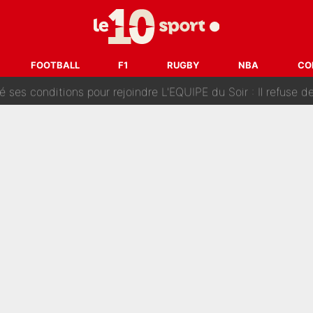
Voice Kids : Contacté par Matt Pokora, Kylian Mbappé a accepté
est terminé, DAZN a fait son choix pour Benjamin Da Silva et
FOOTBALL
F1
RUGBY
NBA
CO
onditions pour rejoindre L'EQUIPE du Soir : Il refuse de faire l'
 plus peur dans le fait de devenir maman» : En couple avec Antoine Dupont, Iris Mitte
kliouche menace Désiré Doué au PSG : «Je valide à 200%»