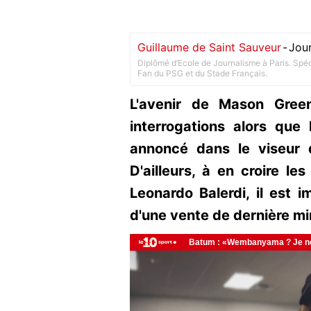
Guillaume de Saint Sauveur
-
Jour
Diplômé d’Ecole de Journalisme à Paris. Spéci
Fan du PSG et du Stade Français.
L'avenir de Mason Gree
interrogations alors que 
annoncé dans le viseur d
D'ailleurs, à en croire le
Leonardo Balerdi, il est im
d'une vente de dernière mi