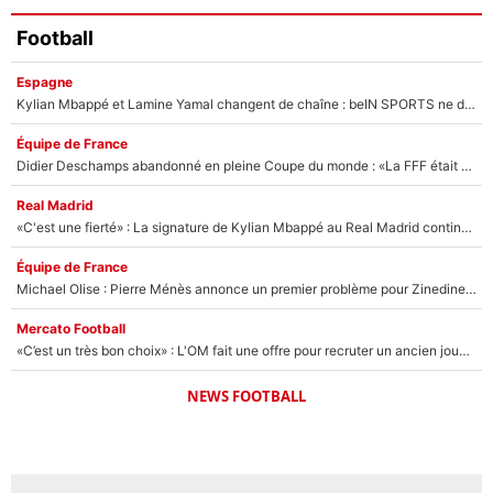
Football
Espagne
Kylian Mbappé et Lamine Yamal changent de chaîne : beIN SPORTS ne digère pas cette décision historique et prédit un fiasco pour la Liga
Équipe de France
Didier Deschamps abandonné en pleine Coupe du monde : «La FFF était déjà passée à Zinedine Zidane»
Real Madrid
«C'est une fierté» : La signature de Kylian Mbappé au Real Madrid continue de régaler l'Espagne
Équipe de France
Michael Olise : Pierre Ménès annonce un premier problème pour Zinedine Zidane en équipe de France
Mercato Football
«C’est un très bon choix» : L'OM fait une offre pour recruter un ancien joueur du PSG... et c'est validé dans l'After Foot !
NEWS FOOTBALL