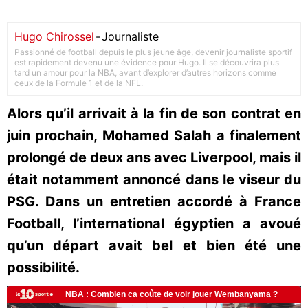
Hugo Chirossel
-
Journaliste
Passionné de football depuis le plus jeune âge, devenir journaliste sportif
est rapidement devenu une évidence pour Hugo. Il se découvrira plus
tard un amour pour la NBA, avant d’explorer d’autres horizons comme
ceux de la Formule 1 et de la NFL.
Alors qu’il arrivait à la fin de son contrat en
juin prochain, Mohamed Salah a finalement
prolongé de deux ans avec Liverpool, mais il
était notamment annoncé dans le viseur du
PSG. Dans un entretien accordé à France
Football, l’international égyptien a avoué
qu’un départ avait bel et bien été une
possibilité.