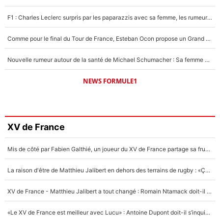
F1 : Charles Leclerc surpris par les paparazzis avec sa femme, les rumeurs étaient vraies !
Comme pour le final du Tour de France, Esteban Ocon propose un Grand Prix de Formule 1 à Paris : «Autour de l’Arc de Triomphe, ce serait génial» !
Nouvelle rumeur autour de la santé de Michael Schumacher : Sa femme Corinna sort du silence
NEWS FORMULE1
XV de France
Mis de côté par Fabien Galthié, un joueur du XV de France partage sa frustration : «ils ne me l’ont pas dit tout de suite»
La raison d'être de Matthieu Jalibert en dehors des terrains de rugby : «Ça m'atteint autant que si tu touches à un membre de ma famille»
XV de France - Matthieu Jalibert a tout changé : Romain Ntamack doit-il s’inquiéter pour sa place à un an de la Coupe du monde ?
«Le XV de France est meilleur avec Lucu» : Antoine Dupont doit-il s’inquiéter pour sa place ?