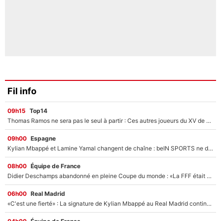
Fil info
09h15
Top14
Thomas Ramos ne sera pas le seul à partir : Ces autres joueurs du XV de France pourraient aussi quitter le Stade Toulousain, un club de Top 14 est déjà sur les rangs
09h00
Espagne
Kylian Mbappé et Lamine Yamal changent de chaîne : beIN SPORTS ne digère pas cette décision historique et prédit un fiasco pour la Liga
08h00
Équipe de France
Didier Deschamps abandonné en pleine Coupe du monde : «La FFF était déjà passée à Zinedine Zidane»
06h00
Real Madrid
«C'est une fierté» : La signature de Kylian Mbappé au Real Madrid continue de régaler l'Espagne