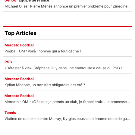
04h00
Équipe de France
Michael Olise : Pierre Ménès annonce un premier problème pour Zinedine Zidane en équipe de France
Top Articles
Mercato Football
Pogba - OM : Voilà l'homme qui a tout gâché !
PSG
«Détester à vie», Stéphane Guy dans une embrouille à cause du PSG !
Mercato Football
Kylian Mbappé, un transfert obligatoire cet été ?
Mercato Football
Mercato - OM - «Dès que je prends un club, je t’appellerai» : La promesse de Marcelino au moment de claquer la porte
Tennis
Victime de racisme contre Murray, Kyrgios pousse un énorme coup de gueule !