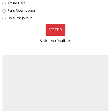
Quinten Timber
Amine Harit
1%
Faris Moumbagna
Pierre-Emile Hojbjerg
Un autre joueur
9%
VOTER
Neal Maupay
4%
Voir les résultats
Amine Harit
3%
Faris Moumbagna
5%
Un autre joueur
5%
1553 personnes ont participé aux votes.