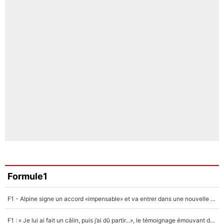
Formule1
F1 - Alpine signe un accord «impensable» et va entrer dans une nouvelle dimension : Grande nouvelle pour Pierre Gasly !
F1 : « Je lui ai fait un câlin, puis j’ai dû partir...», le témoignage émouvant de Max Verstappen sur sa fille