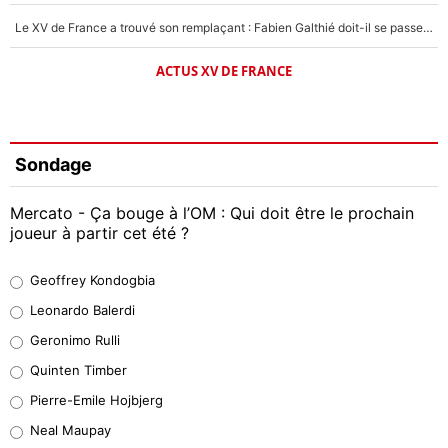
Le XV de France a trouvé son remplaçant : Fabien Galthié doit-il se passer d'Antoine Dupont ?
ACTUS XV DE FRANCE
Sondage
Mercato - Ça bouge à l’OM : Qui doit être le prochain
joueur à partir cet été ?
Geoffrey Kondogbia
Geoffrey Kondogbia
38%
Leonardo Balerdi
Leonardo Balerdi
Geronimo Rulli
32%
Quinten Timber
Geronimo Rulli
Pierre-Emile Hojbjerg
5%
Neal Maupay