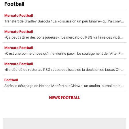
Football
Mercato Football
Transfert de Bradley Barcola : La «discussion un peu lunaire» qui l'a convaincu de quitter le PSG, son entourage est pointé du doigt
Mercato Football
«Ça peut attirer des bons joueurs» : Le mercato du PSG va faire des victimes dans l'effectif de Luis Enrique ?
Mercato Football
«C’est une bonne chose qu’il ne vienne pas» : Le soulagement de l'After Foot après le transfert avorté de Yan Diomandé au PSG
Mercato Football
«Il a décidé de rester au PSG» : Les coulisses de la décision de Lucas Chevalier pour son transfert
Football
Après le dérapage de Nelson Monfort sur CNews, un ancien journaliste de France Télévisions relance la polémique sur les incendies en Gironde
NEWS FOOTBALL