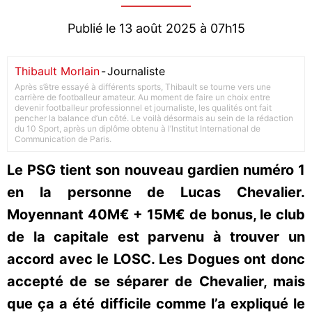
Publié le 13 août 2025 à 07h15
Thibault Morlain
-
Journaliste
Après s’être essayé à différents sports, Thibault se tourne vers une
carrière de footballeur amateur. Au moment de faire un choix entre
devenir footballeur professionnel et journaliste, les qualités ont fait
pencher la balance d’un côté. Le voilà désormais au sein de la rédaction
du 10 Sport, après un diplôme obtenu à l’Institut International de
Communication de Paris.
Le PSG tient son nouveau gardien numéro 1
en la personne de Lucas Chevalier.
Moyennant 40M€ + 15M€ de bonus, le club
de la capitale est parvenu à trouver un
accord avec le LOSC. Les Dogues ont donc
accepté de se séparer de Chevalier, mais
que ça a été difficile comme l’a expliqué le