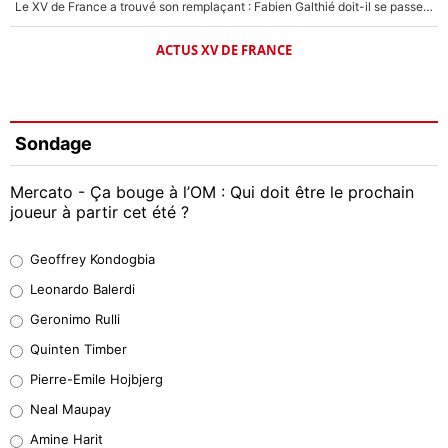
Le XV de France a trouvé son remplaçant : Fabien Galthié doit-il se passer d'Antoine Dupont ?
ACTUS XV DE FRANCE
Sondage
Mercato - Ça bouge à l’OM : Qui doit être le prochain
joueur à partir cet été ?
Geoffrey Kondogbia
Geoffrey Kondogbia
38%
Leonardo Balerdi
Leonardo Balerdi
Geronimo Rulli
32%
Quinten Timber
Geronimo Rulli
Pierre-Emile Hojbjerg
4%
Neal Maupay
Quinten Timber
Amine Harit