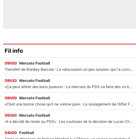
Fil info
09h00
Mercato Football
Transfert de Bradley Barcola : La «discussion un peu lunaire» qui l'a convaincu de quitter le PSG, son entourage est pointé du doigt
08h30
Mercato Football
«Ça peut attirer des bons joueurs» : Le mercato du PSG va faire des victimes dans l'effectif de Luis Enrique ?
08h00
Mercato Football
«C’est une bonne chose qu’il ne vienne pas» : Le soulagement de l'After Foot après le transfert avorté de Yan Diomandé au PSG
06h00
Mercato Football
«Il a décidé de rester au PSG» : Les coulisses de la décision de Lucas Chevalier pour son transfert
04h00
Football
Après le dérapage de Nelson Monfort sur CNews, un ancien journaliste de France Télévisions relance la polémique sur les incendies en Gironde