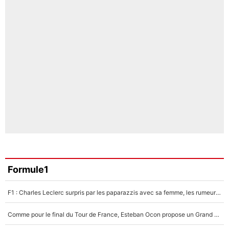
Formule1
F1 : Charles Leclerc surpris par les paparazzis avec sa femme, les rumeurs étaient vraies !
Comme pour le final du Tour de France, Esteban Ocon propose un Grand Prix de Formule 1 à Paris : «Autour de l’Arc de Triomphe, ce serait génial» !