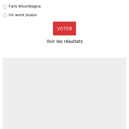
1%
Faris Moumbagna
Pierre-Emile Hojbjerg
Un autre joueur
9%
VOTER
Neal Maupay
4%
Voir les résultats
Amine Harit
3%
Faris Moumbagna
4%
Un autre joueur
5%
1469 personnes ont participé aux votes.