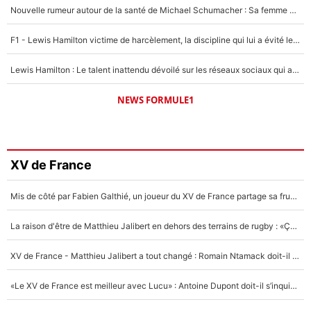
Nouvelle rumeur autour de la santé de Michael Schumacher : Sa femme Corinna sort du silence
F1 - Lewis Hamilton victime de harcèlement, la discipline qui lui a évité le pire : «J'aurais probablement mal tourné»
Lewis Hamilton : Le talent inattendu dévoilé sur les réseaux sociaux qui a impressionné Kim Kardashian pendant leurs vacances en amoureux !
NEWS FORMULE1
XV de France
Mis de côté par Fabien Galthié, un joueur du XV de France partage sa frustration : «ils ne me l’ont pas dit tout de suite»
La raison d'être de Matthieu Jalibert en dehors des terrains de rugby : «Ça m'atteint autant que si tu touches à un membre de ma famille»
XV de France - Matthieu Jalibert a tout changé : Romain Ntamack doit-il s’inquiéter pour sa place à un an de la Coupe du monde ?
«Le XV de France est meilleur avec Lucu» : Antoine Dupont doit-il s’inquiéter pour sa place ?