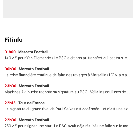
Fil info
01h00
Mercato Football
140M€ pour Yan Diomandé : Le PSG a dit non au transfert qui bat tous les records sur le mercato
00h00
Mercato Football
La crise financière continue de faire des ravages à Marseille : L’OM a placé 12 joueurs sur le marché des transferts… et ça pourrait lui rapporter près de 100M€ !
23h00
Mercato Football
Maghnes Akliouche raconte sa signature au PSG : Voilà les coulisses de son transfert de rêve à 50M€
22h15
Tour de France
La signature du grand rival de Paul Seixas est confirmée... et c'est une excellente nouvelle pour l'équipe Decathlon-CMA CGM !
22h00
Mercato Football
250M€ pour signer une star : Le PSG avait déjà réalisé une folie sur le mercato bien avant Neymar !