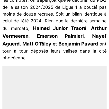
les comptes, on s’aperçoit que le dauphin du
de la saison 2024/2025 de Ligue 1 a bouclé pas
moins de douze recrues. Soit un bilan identique à
celui de l’été 2024. Rien que la dernière semaine
Hamed Junior Traoré
Arthur
du mercato,
,
Vermeeren
Emerson
Palmieri
Nayef
,
,
Aguerd
Matt O’Riley
Benjamin Pavard
,
et
ont
tour à tour déposés leurs valises dans la cité
phocéenne.