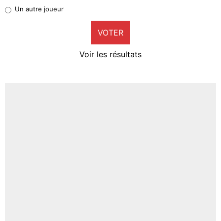
Pierre-Emile Hojbjerg
Un autre joueur
9%
VOTER
Neal Maupay
4%
Voir les résultats
Amine Harit
3%
Faris Moumbagna
5%
Un autre joueur
5%
1539 personnes ont participé aux votes.