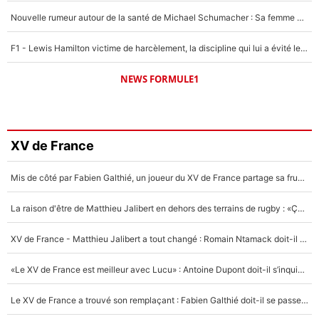
Nouvelle rumeur autour de la santé de Michael Schumacher : Sa femme Corinna sort du silence
F1 - Lewis Hamilton victime de harcèlement, la discipline qui lui a évité le pire : «J'aurais probablement mal tourné»
NEWS FORMULE1
XV de France
Mis de côté par Fabien Galthié, un joueur du XV de France partage sa frustration : «ils ne me l’ont pas dit tout de suite»
La raison d'être de Matthieu Jalibert en dehors des terrains de rugby : «Ça m'atteint autant que si tu touches à un membre de ma famille»
XV de France - Matthieu Jalibert a tout changé : Romain Ntamack doit-il s’inquiéter pour sa place à un an de la Coupe du monde ?
«Le XV de France est meilleur avec Lucu» : Antoine Dupont doit-il s’inquiéter pour sa place ?
Le XV de France a trouvé son remplaçant : Fabien Galthié doit-il se passer d'Antoine Dupont ?