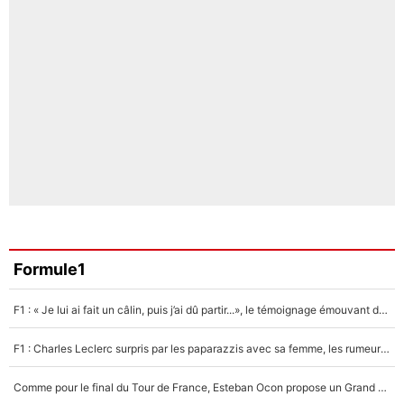
Formule1
F1 : « Je lui ai fait un câlin, puis j’ai dû partir...», le témoignage émouvant de Max Verstappen sur sa fille
F1 : Charles Leclerc surpris par les paparazzis avec sa femme, les rumeurs étaient vraies !
Comme pour le final du Tour de France, Esteban Ocon propose un Grand Prix de Formule 1 à Paris : «Autour de l’Arc de Triomphe, ce serait génial» !