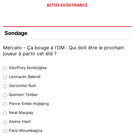
ACTUS XV DE FRANCE
Sondage
Mercato - Ça bouge à l’OM : Qui doit être le prochain
joueur à partir cet été ?
Geoffrey Kondogbia
Geoffrey Kondogbia
38%
Leonardo Balerdi
Leonardo Balerdi
Geronimo Rulli
32%
Quinten Timber
Geronimo Rulli
Pierre-Emile Hojbjerg
5%
Neal Maupay
Quinten Timber
Amine Harit
1%
Faris Moumbagna