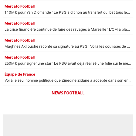
Mercato Football
140M€ pour Yan Diomandé : Le PSG a dit non au transfert qui bat tous les records sur le mercato
Mercato Football
La crise financière continue de faire des ravages à Marseille : L’OM a placé 12 joueurs sur le marché des transferts… et ça pourrait lui rapporter près de 100M€ !
Mercato Football
Maghnes Akliouche raconte sa signature au PSG : Voilà les coulisses de son transfert de rêve à 50M€
Mercato Football
250M€ pour signer une star : Le PSG avait déjà réalisé une folie sur le mercato bien avant Neymar !
Équipe de France
Voilà le seul homme politique que Zinedine Zidane a accepté dans son entourage : «Je garde un très bon souvenir de lui»
NEWS FOOTBALL