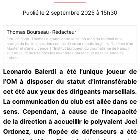
Publié le 2 septembre 2025 à 15h30
Thomas Bourseau
-
Rédacteur
Féru de sport, Thomas a grandi entre le ballon rond du football et le
orange du basket, ses deux coups de cœur depuis toujours. Diplômé d’un
Master et d’une Licence à l’Institut Européen du Journalisme de Paris, il
suit toujours de très près les aventures d’Arsenal et des Los Angeles
Lakers.
Leonardo Balerdi a été l’unique joueur de
l’OM à disposer du statut d’intransférable
cet été aux yeux des dirigeants marseillais.
La communication du club est allée dans ce
sens. Cependant, à cause de l’incapacité
de la direction à accueillir le polyvalent Joel
Ordonez, une flopée de défenseurs a été