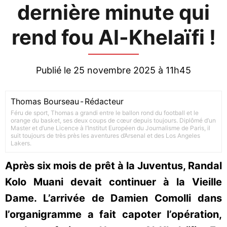
dernière minute qui
rend fou Al-Khelaïfi !
Publié le 25 novembre 2025 à 11h45
Thomas Bourseau
-
Rédacteur
Féru de sport, Thomas a grandi entre le ballon rond du football et le
orange du basket, ses deux coups de cœur depuis toujours. Diplômé d’un
Master et d’une Licence à l’Institut Européen du Journalisme de Paris, il
suit toujours de très près les aventures d’Arsenal et des Los Angeles
Lakers.
Après six mois de prêt à la Juventus, Randal
Kolo Muani devait continuer à la Vieille
Dame. L’arrivée de Damien Comolli dans
l’organigramme a fait capoter l’opération,