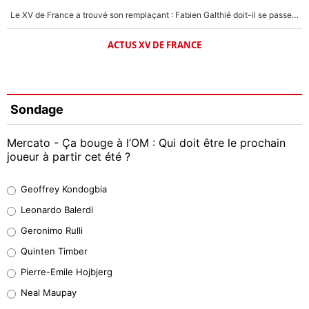
Le XV de France a trouvé son remplaçant : Fabien Galthié doit-il se passer d'Antoine Dupont ?
ACTUS XV DE FRANCE
Sondage
Mercato - Ça bouge à l’OM : Qui doit être le prochain
joueur à partir cet été ?
Geoffrey Kondogbia
Geoffrey Kondogbia
38%
Leonardo Balerdi
Leonardo Balerdi
Geronimo Rulli
32%
Quinten Timber
Geronimo Rulli
Pierre-Emile Hojbjerg
4%
Neal Maupay
Quinten Timber