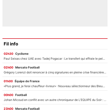
Fil info
02h30
Cyclisme
Paul Seixas chez UAE avec Tadej Pogacar : Le transfert qui effraie le peloton, «c’est la pire des choses qui puisse arriver»
02h00
Mercato Football
Grégory Lorenzi doit renoncer à cinq signatures en pleine crise financière : L’IA propose sept noms à l’OM pour un mercato réussi... à seulement 5M€ !
01h00
Équipe de France
«Plus grand, je ferai chauffeur-livreur» : Nouveau sélectionneur des Bleus, Zinédine Zidane s’était imaginé un avenir très différent lorsqu'il était enfant
00h00
Football
Johan Micoud en conflit avec un autre chroniqueur de L’EQUIPE du Soir : «Pendant un moment, je ne les ai pas remis ensemble dans l'émission»
23h00
Mercato Football