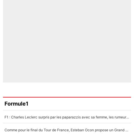
Formule1
F1 : Charles Leclerc surpris par les paparazzis avec sa femme, les rumeurs étaient vraies !
Comme pour le final du Tour de France, Esteban Ocon propose un Grand Prix de Formule 1 à Paris : «Autour de l’Arc de Triomphe, ce serait génial» !