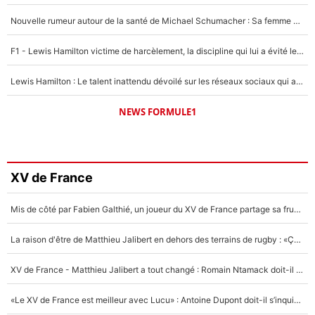
Nouvelle rumeur autour de la santé de Michael Schumacher : Sa femme Corinna sort du silence
F1 - Lewis Hamilton victime de harcèlement, la discipline qui lui a évité le pire : «J'aurais probablement mal tourné»
Lewis Hamilton : Le talent inattendu dévoilé sur les réseaux sociaux qui a impressionné Kim Kardashian pendant leurs vacances en amoureux !
NEWS FORMULE1
XV de France
Mis de côté par Fabien Galthié, un joueur du XV de France partage sa frustration : «ils ne me l’ont pas dit tout de suite»
La raison d'être de Matthieu Jalibert en dehors des terrains de rugby : «Ça m'atteint autant que si tu touches à un membre de ma famille»
XV de France - Matthieu Jalibert a tout changé : Romain Ntamack doit-il s’inquiéter pour sa place à un an de la Coupe du monde ?
«Le XV de France est meilleur avec Lucu» : Antoine Dupont doit-il s’inquiéter pour sa place ?