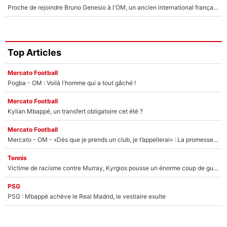
Proche de rejoindre Bruno Genesio à l'OM, un ancien international français va finalement débarquer... sur RMC !
Top Articles
Mercato Football
Pogba - OM : Voilà l'homme qui a tout gâché !
Mercato Football
Kylian Mbappé, un transfert obligatoire cet été ?
Mercato Football
Mercato - OM - «Dès que je prends un club, je t’appellerai» : La promesse de Marcelino au moment de claquer la porte
Tennis
Victime de racisme contre Murray, Kyrgios pousse un énorme coup de gueule !
PSG
PSG : Mbappé achève le Real Madrid, le vestiaire exulte