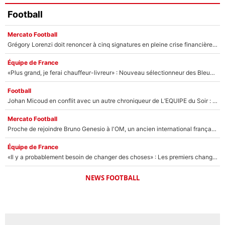
Football
Mercato Football
Grégory Lorenzi doit renoncer à cinq signatures en pleine crise financière : L’IA propose sept noms à l’OM pour un mercato réussi... à seulement 5M€ !
Équipe de France
«Plus grand, je ferai chauffeur-livreur» : Nouveau sélectionneur des Bleus, Zinédine Zidane s’était imaginé un avenir très différent lorsqu'il était enfant
Football
Johan Micoud en conflit avec un autre chroniqueur de L’EQUIPE du Soir : «Pendant un moment, je ne les ai pas remis ensemble dans l'émission»
Mercato Football
Proche de rejoindre Bruno Genesio à l'OM, un ancien international français va finalement débarquer... sur RMC !
Équipe de France
«Il y a probablement besoin de changer des choses» : Les premiers changements de Zinedine Zidane en équipe de France sont révélés ?
NEWS FOOTBALL