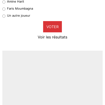
Amine Harit
1%
Faris Moumbagna
Pierre-Emile Hojbjerg
Un autre joueur
9%
VOTER
Neal Maupay
4%
Voir les résultats
Amine Harit
3%
Faris Moumbagna
4%
Un autre joueur
5%
1459 personnes ont participé aux votes.