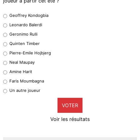
joueur à partir cet été ?
Geoffrey Kondogbia
Geoffrey Kondogbia
38%
Leonardo Balerdi
Leonardo Balerdi
Geronimo Rulli
32%
Quinten Timber
Geronimo Rulli
Pierre-Emile Hojbjerg
5%
Neal Maupay
Quinten Timber
Amine Harit
1%
Faris Moumbagna
Pierre-Emile Hojbjerg
Un autre joueur
9%
VOTER
Neal Maupay
4%
Voir les résultats
Amine Harit
3%