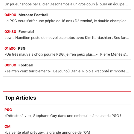
Un joueur snobé par Didier Deschamps à un gros coup à jouer en équipe de France : Zinedine Zidane a trouvé son numéro 9 ?
04h00
Mercato Football
Le PSG veut s'offrir une pépite de 16 ans : Déterminé, le double champion d'Europe en titre est prêt à lâcher 40M€ pour celui que l'on compare déjà à Vinicius Jr !
02h30
Formule1
Lewis Hamilton poste de nouvelles photos avec Kim Kardashian : Ses fans le voient déjà redevenir champion du monde de F1 grâce à elle !
01h00
PSG
«Un très mauvais choix pour le PSG, je n’en peux plus…» : Pierre Ménès s’est complètement trompé avec Luis Enrique et ces déclarations le prouvent !
00h00
Football
«Je m’en veux terriblement» : Le jour où Daniel Riolo a «raconté n’importe quoi» dans l'After Foot !
Top Articles
PSG
«Détester à vie», Stéphane Guy dans une embrouille à cause du PSG !
OM
«La vente était prévue», la grande annonce de l’OM