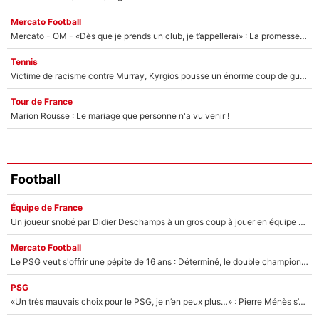
Mercato Football
Mercato - OM - «Dès que je prends un club, je t’appellerai» : La promesse de Marcelino au moment de claquer la porte
Tennis
Victime de racisme contre Murray, Kyrgios pousse un énorme coup de gueule !
Tour de France
Marion Rousse : Le mariage que personne n'a vu venir !
Football
Équipe de France
Un joueur snobé par Didier Deschamps à un gros coup à jouer en équipe de France : Zinedine Zidane a trouvé son numéro 9 ?
Mercato Football
Le PSG veut s'offrir une pépite de 16 ans : Déterminé, le double champion d'Europe en titre est prêt à lâcher 40M€ pour celui que l'on compare déjà à Vinicius Jr !
PSG
«Un très mauvais choix pour le PSG, je n’en peux plus…» : Pierre Ménès s’est complètement trompé avec Luis Enrique et ces déclarations le prouvent !