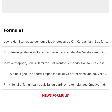
Formule1
Lewis Hamilton poste de nouvelles photos avec Kim Kardashian : Ses fans le voient déjà redevenir champion du monde de F1 grâce à elle !
F1 - Une légende de McLaren refuse le transfert de Max Verstappen qui pourrait «faire des vagues» et plomber l'ambiance dans l'équipe
Max Verstappen, Lewis Hamilton… et bientôt Fernando Alonso ? Le classement des pilotes les mieux payés en Formule 1 risque de changer !
F1 - Alpine signe un accord «impensable» et va entrer dans une nouvelle dimension : Grande nouvelle pour Pierre Gasly !
F1 : « Je lui ai fait un câlin, puis j’ai dû partir...», le témoignage émouvant de Max Verstappen sur sa fille
NEWS FORMULE1