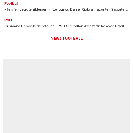
Football
«Je m’en veux terriblement» : Le jour où Daniel Riolo a «raconté n’importe quoi» dans l'After Foot !
PSG
Ousmane Dembélé de retour au PSG : Le Ballon d’Or s’affiche avec Bradley Barcola en plein cœur du feuilleton sur son départ !
NEWS FOOTBALL