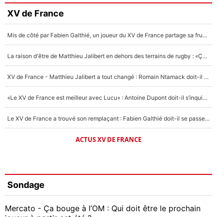
XV de France
Mis de côté par Fabien Galthié, un joueur du XV de France partage sa frustration : «ils ne me l’ont pas dit tout de suite»
La raison d'être de Matthieu Jalibert en dehors des terrains de rugby : «Ça m'atteint autant que si tu touches à un membre de ma famille»
XV de France - Matthieu Jalibert a tout changé : Romain Ntamack doit-il s’inquiéter pour sa place à un an de la Coupe du monde ?
«Le XV de France est meilleur avec Lucu» : Antoine Dupont doit-il s’inquiéter pour sa place ?
Le XV de France a trouvé son remplaçant : Fabien Galthié doit-il se passer d'Antoine Dupont ?
ACTUS XV DE FRANCE
Sondage
Mercato - Ça bouge à l’OM : Qui doit être le prochain