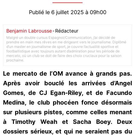
Publié le 6 juillet 2025 à 09h00
Benjamin Labrousse
-
Rédacteur
Malgré un double cursus Espagnol/Communication, j’ai décidé de
prendre en main mes rêves en me dirigeant vers le journalisme. Diplômé
d’un master en journalisme de sport, je couvre l’actualité sportive et
footballistique avec toujours autant d’admiration pour les période de
mercato, où un club se doit de faire des choix cruciaux pour la saison
prochaine.
Le mercato de l’OM avance à grands pas.
Après avoir bouclé les arrivées d’Angel
Gomes, de CJ Egan-Riley, et de Facundo
Medina, le club phocéen fonce désormais
sur plusieurs pistes, comme celles menant
à Timothy Weah et Sacha Boey. Deux
dossiers sérieux, et qui ne seraient pas du