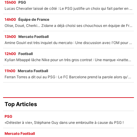
15h00
PSG
Lucas Chevalier laissé de côté : Le PSG justifie un choix qui fait parler en plein mercato
14h00
Équipe de France
Olise, Doué, Cherki… Zidane a déjà choisi ses chouchous en équipe de France ? L’IA annonce des surprises sans Kylian Mbappé !
13h00
Mercato Football
Amine Gouiri est très inquiet du mercato : Une discussion avec l'OM pour acter son transfert !
12h00
Football
Kylian Mbappé lâche Nike pour un très gros contrat : Une marque «inattendue» va frapper très fort
11h00
Mercato Football
Ferran Torres a dit oui au PSG : Le FC Barcelone prend la parole alors qu'un transfert de l'attaquant espagnol prend forme
Top Articles
PSG
«Détester à vie», Stéphane Guy dans une embrouille à cause du PSG !
Mercato Football