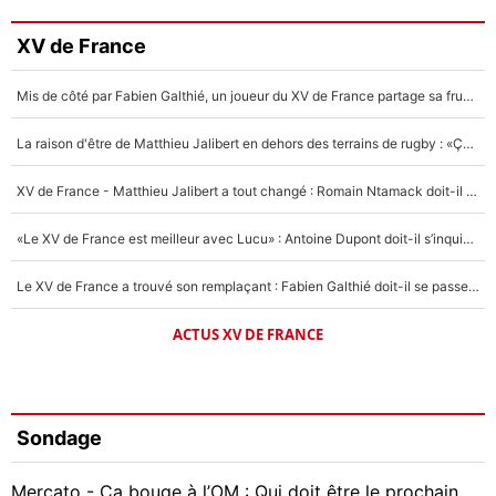
XV de France
Mis de côté par Fabien Galthié, un joueur du XV de France partage sa frustration : «ils ne me l’ont pas dit tout de suite»
La raison d'être de Matthieu Jalibert en dehors des terrains de rugby : «Ça m'atteint autant que si tu touches à un membre de ma famille»
XV de France - Matthieu Jalibert a tout changé : Romain Ntamack doit-il s’inquiéter pour sa place à un an de la Coupe du monde ?
«Le XV de France est meilleur avec Lucu» : Antoine Dupont doit-il s’inquiéter pour sa place ?
Le XV de France a trouvé son remplaçant : Fabien Galthié doit-il se passer d'Antoine Dupont ?
ACTUS XV DE FRANCE
Sondage
Mercato - Ça bouge à l’OM : Qui doit être le prochain