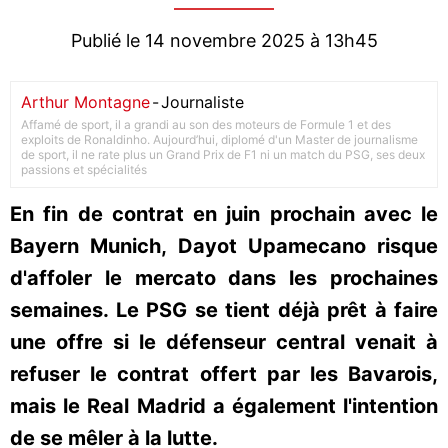
Publié le 14 novembre 2025 à 13h45
Arthur Montagne
-
Journaliste
Affamé de sport, il a grandi au son des moteurs de Formule 1 et des
exploits de Ronaldinho. Aujourd’hui, diplomé d'un Master de journalisme
de sport, il ne rate plus un Grand Prix de F1 ni un match du PSG, ses deux
passions et spécialités
En fin de contrat en juin prochain avec le
Bayern Munich, Dayot Upamecano risque
d'affoler le mercato dans les prochaines
semaines. Le PSG se tient déjà prêt à faire
une offre si le défenseur central venait à
refuser le contrat offert par les Bavarois,
mais le Real Madrid a également l'intention
de se mêler à la lutte.