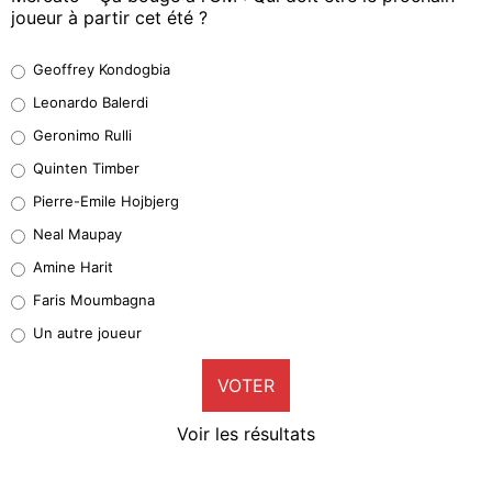
joueur à partir cet été ?
Geoffrey Kondogbia
Geoffrey Kondogbia
38%
Leonardo Balerdi
Leonardo Balerdi
Geronimo Rulli
32%
Quinten Timber
Geronimo Rulli
Pierre-Emile Hojbjerg
5%
Neal Maupay
Quinten Timber
Amine Harit
1%
Faris Moumbagna
Pierre-Emile Hojbjerg
Un autre joueur
9%
VOTER
Neal Maupay
4%
Voir les résultats
Amine Harit
3%