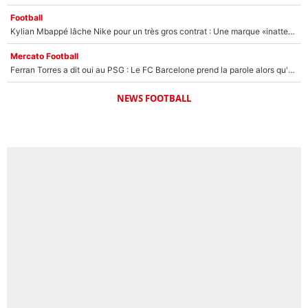
Football
Kylian Mbappé lâche Nike pour un très gros contrat : Une marque «inattendue» va frapper très fort
Mercato Football
Ferran Torres a dit oui au PSG : Le FC Barcelone prend la parole alors qu'un transfert de l'attaquant espagnol prend forme
NEWS FOOTBALL