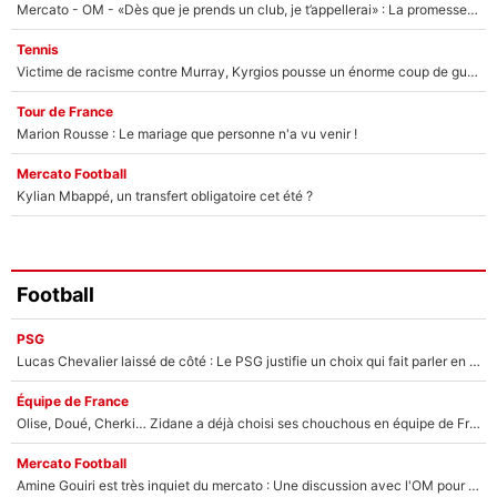
Mercato - OM - «Dès que je prends un club, je t’appellerai» : La promesse de Marcelino au moment de claquer la porte
Tennis
Victime de racisme contre Murray, Kyrgios pousse un énorme coup de gueule !
Tour de France
Marion Rousse : Le mariage que personne n'a vu venir !
Mercato Football
Kylian Mbappé, un transfert obligatoire cet été ?
Football
PSG
Lucas Chevalier laissé de côté : Le PSG justifie un choix qui fait parler en plein mercato
Équipe de France
Olise, Doué, Cherki… Zidane a déjà choisi ses chouchous en équipe de France ? L’IA annonce des surprises sans Kylian Mbappé !
Mercato Football
Amine Gouiri est très inquiet du mercato : Une discussion avec l'OM pour acter son transfert !