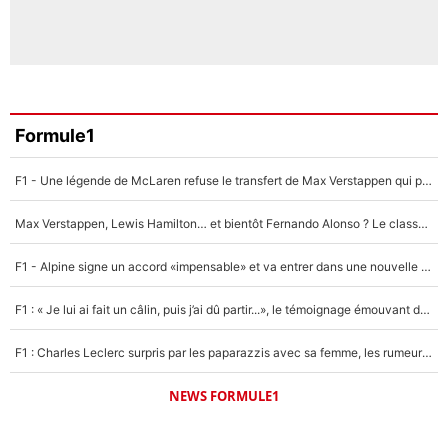
Formule1
F1 - Une légende de McLaren refuse le transfert de Max Verstappen qui pourrait «faire des vagues» et plomber l'ambiance dans l'équipe
Max Verstappen, Lewis Hamilton… et bientôt Fernando Alonso ? Le classement des pilotes les mieux payés en Formule 1 risque de changer !
F1 - Alpine signe un accord «impensable» et va entrer dans une nouvelle dimension : Grande nouvelle pour Pierre Gasly !
F1 : « Je lui ai fait un câlin, puis j’ai dû partir...», le témoignage émouvant de Max Verstappen sur sa fille
F1 : Charles Leclerc surpris par les paparazzis avec sa femme, les rumeurs étaient vraies !
NEWS FORMULE1