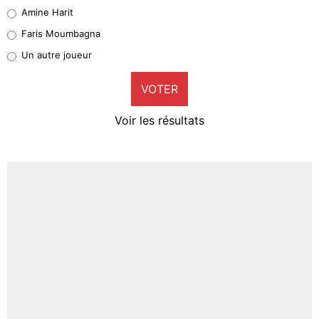
Quinten Timber
Amine Harit
1%
Faris Moumbagna
Pierre-Emile Hojbjerg
Un autre joueur
9%
VOTER
Neal Maupay
4%
Voir les résultats
Amine Harit
3%
Faris Moumbagna
4%
Un autre joueur
5%
1646 personnes ont participé aux votes.