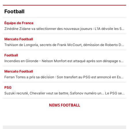
Football
Équipe de France
Zinédine Zidane va sélectionner des nouveaux joueurs : L’IA dévoile les 5 cracks qui pourraient rapidement le rejoindre en équipe de France !
Mercato Football
Trahison de Longoria, secrets de Frank McCourt, démission de Roberto De Zerbi : Medhi Benatia se lâche sur son départ de l'OM et fait d'importantes révélations
Football
Incendies en Gironde - Nelson Monfort est attaqué après son dérapage sur CNews : «Et lui, il prend combien pour parler dans un studio climatisé?»
Mercato Football
Ferran Torres a pris sa décision : Son transfert au PSG est annoncé en Espagne !
PSG
Suzuki recruté, Chevalier veut se battre, Safonov numéro un… Le PSG se lance encore dans un gros chantier pour le poste de gardien de but
NEWS FOOTBALL