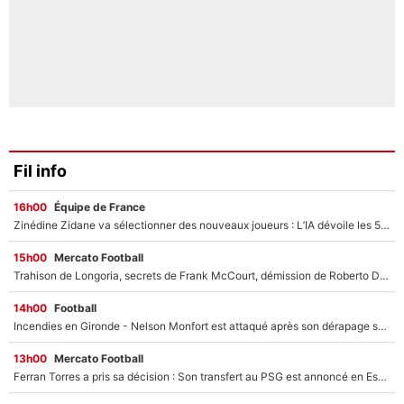
Fil info
16h00
Équipe de France
Zinédine Zidane va sélectionner des nouveaux joueurs : L’IA dévoile les 5 cracks qui pourraient rapidement le rejoindre en équipe de France !
15h00
Mercato Football
Trahison de Longoria, secrets de Frank McCourt, démission de Roberto De Zerbi : Medhi Benatia se lâche sur son départ de l'OM et fait d'importantes révélations
14h00
Football
Incendies en Gironde - Nelson Monfort est attaqué après son dérapage sur CNews : «Et lui, il prend combien pour parler dans un studio climatisé?»
13h00
Mercato Football
Ferran Torres a pris sa décision : Son transfert au PSG est annoncé en Espagne !