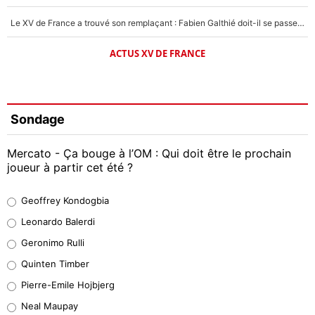
Le XV de France a trouvé son remplaçant : Fabien Galthié doit-il se passer d'Antoine Dupont ?
ACTUS XV DE FRANCE
Sondage
Mercato - Ça bouge à l’OM : Qui doit être le prochain
joueur à partir cet été ?
Geoffrey Kondogbia
Geoffrey Kondogbia
38%
Leonardo Balerdi
Leonardo Balerdi
Geronimo Rulli
32%
Quinten Timber
Geronimo Rulli
Pierre-Emile Hojbjerg
5%
Neal Maupay