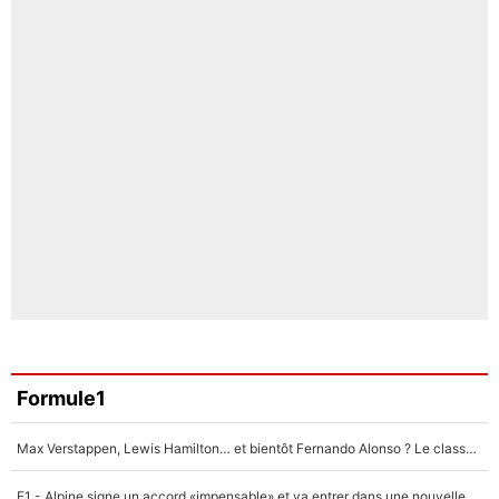
Formule1
Max Verstappen, Lewis Hamilton… et bientôt Fernando Alonso ? Le classement des pilotes les mieux payés en Formule 1 risque de changer !
F1 - Alpine signe un accord «impensable» et va entrer dans une nouvelle dimension : Grande nouvelle pour Pierre Gasly !