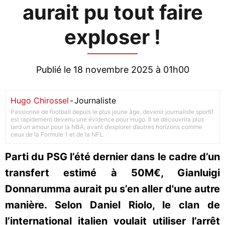
aurait pu tout faire
exploser !
Publié le 18 novembre 2025 à 01h00
Hugo Chirossel
-
Journaliste
Passionné de football depuis le plus jeune âge, devenir journaliste sportif
est rapidement devenu une évidence pour Hugo. Il se découvrira plus
tard un amour pour la NBA, avant d’explorer d’autres horizons comme
ceux de la Formule 1 et de la NFL.
Parti du PSG l’été dernier dans le cadre d’un
transfert estimé à 50M€, Gianluigi
Donnarumma aurait pu s’en aller d'une autre
manière. Selon Daniel Riolo, le clan de
l’international italien voulait utiliser l’arrêt