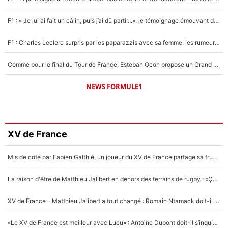
F1 : « Je lui ai fait un câlin, puis j’ai dû partir...», le témoignage émouvant de Max Verstappen sur sa fille
F1 : Charles Leclerc surpris par les paparazzis avec sa femme, les rumeurs étaient vraies !
Comme pour le final du Tour de France, Esteban Ocon propose un Grand Prix de Formule 1 à Paris : «Autour de l’Arc de Triomphe, ce serait génial» !
NEWS FORMULE1
XV de France
Mis de côté par Fabien Galthié, un joueur du XV de France partage sa frustration : «ils ne me l’ont pas dit tout de suite»
La raison d'être de Matthieu Jalibert en dehors des terrains de rugby : «Ça m'atteint autant que si tu touches à un membre de ma famille»
XV de France - Matthieu Jalibert a tout changé : Romain Ntamack doit-il s’inquiéter pour sa place à un an de la Coupe du monde ?
«Le XV de France est meilleur avec Lucu» : Antoine Dupont doit-il s’inquiéter pour sa place ?