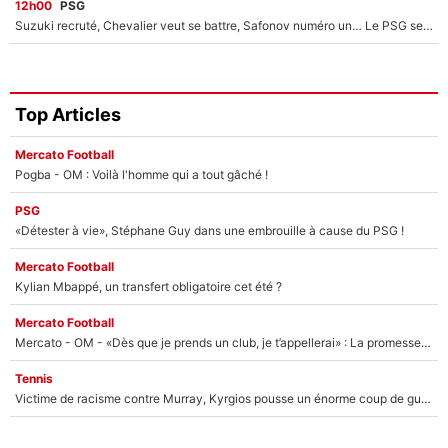
12h00
PSG
Suzuki recruté, Chevalier veut se battre, Safonov numéro un… Le PSG se lance encore dans un gros chantier pour le poste de gardien de but
Top Articles
Mercato Football
Pogba - OM : Voilà l'homme qui a tout gâché !
PSG
«Détester à vie», Stéphane Guy dans une embrouille à cause du PSG !
Mercato Football
Kylian Mbappé, un transfert obligatoire cet été ?
Mercato Football
Mercato - OM - «Dès que je prends un club, je t’appellerai» : La promesse de Marcelino au moment de claquer la porte
Tennis
Victime de racisme contre Murray, Kyrgios pousse un énorme coup de gueule !