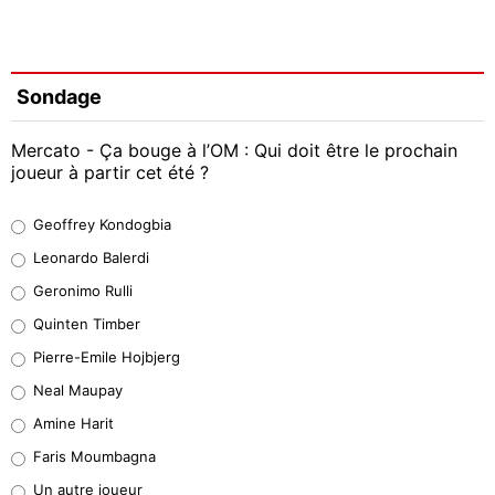
Sondage
Mercato - Ça bouge à l’OM : Qui doit être le prochain
joueur à partir cet été ?
Geoffrey Kondogbia
Geoffrey Kondogbia
38%
Leonardo Balerdi
Leonardo Balerdi
Geronimo Rulli
32%
Quinten Timber
Geronimo Rulli
Pierre-Emile Hojbjerg
5%
Neal Maupay
Quinten Timber
Amine Harit
1%
Faris Moumbagna
Pierre-Emile Hojbjerg
Un autre joueur