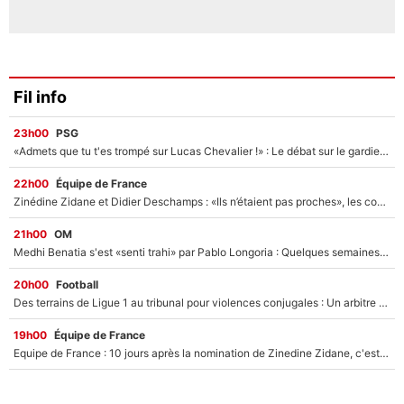
Fil info
23h00
PSG
«Admets que tu t'es trompé sur Lucas Chevalier !» : Le débat sur le gardien du PSG vire au clash à l'After Foot
22h00
Équipe de France
Zinédine Zidane et Didier Deschamps : «Ils n’étaient pas proches», les confidences d’un membre de l’équipe de France 1998 sur leur relation spéciale
21h00
OM
Medhi Benatia s'est «senti trahi» par Pablo Longoria : Quelques semaines après son départ, l'ancien directeur de football de l'OM règle ses comptes
20h00
Football
Des terrains de Ligue 1 au tribunal pour violences conjugales : Un arbitre français encourt une peine de 18 mois de prison !
19h00
Équipe de France
Equipe de France : 10 jours après la nomination de Zinedine Zidane, c'est au tour de son fils de prendre un nouveau départ !