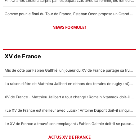
F1 : Charles Leclerc surpris par les paparazzis avec sa femme, les rumeurs étaient vraies !
Comme pour le final du Tour de France, Esteban Ocon propose un Grand Prix de Formule 1 à Paris : «Autour de l’Arc de Triomphe, ce serait génial» !
NEWS FORMULE1
XV de France
Mis de côté par Fabien Galthié, un joueur du XV de France partage sa frustration : «ils ne me l’ont pas dit tout de suite»
La raison d'être de Matthieu Jalibert en dehors des terrains de rugby : «Ça m'atteint autant que si tu touches à un membre de ma famille»
XV de France - Matthieu Jalibert a tout changé : Romain Ntamack doit-il s’inquiéter pour sa place à un an de la Coupe du monde ?
«Le XV de France est meilleur avec Lucu» : Antoine Dupont doit-il s’inquiéter pour sa place ?
Le XV de France a trouvé son remplaçant : Fabien Galthié doit-il se passer d'Antoine Dupont ?
ACTUS XV DE FRANCE