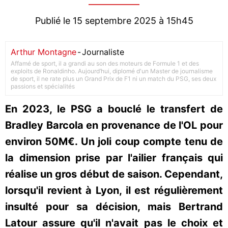
Publié le 15 septembre 2025 à 15h45
Arthur Montagne
-
Journaliste
Affamé de sport, il a grandi au son des moteurs de Formule 1 et des
exploits de Ronaldinho. Aujourd’hui, diplomé d'un Master de journalisme
de sport, il ne rate plus un Grand Prix de F1 ni un match du PSG, ses deux
passions et spécialités
En 2023, le PSG a bouclé le transfert de
Bradley Barcola en provenance de l'OL pour
environ 50M€. Un joli coup compte tenu de
la dimension prise par l'ailier français qui
réalise un gros début de saison. Cependant,
lorsqu'il revient à Lyon, il est régulièrement
insulté pour sa décision, mais Bertrand
Latour assure qu'il n'avait pas le choix et