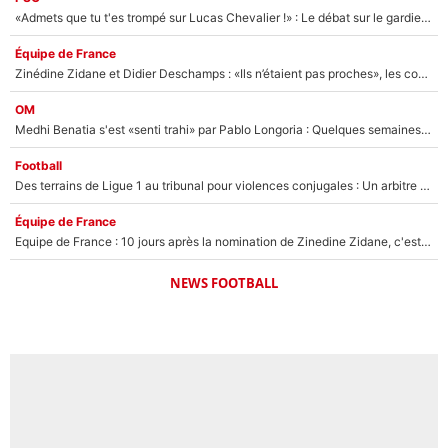
«Admets que tu t'es trompé sur Lucas Chevalier !» : Le débat sur le gardien du PSG vire au clash à l'After Foot
Équipe de France
Zinédine Zidane et Didier Deschamps : «Ils n’étaient pas proches», les confidences d’un membre de l’équipe de France 1998 sur leur relation spéciale
OM
Medhi Benatia s'est «senti trahi» par Pablo Longoria : Quelques semaines après son départ, l'ancien directeur de football de l'OM règle ses comptes
Football
Des terrains de Ligue 1 au tribunal pour violences conjugales : Un arbitre français encourt une peine de 18 mois de prison !
Équipe de France
Equipe de France : 10 jours après la nomination de Zinedine Zidane, c'est au tour de son fils de prendre un nouveau départ !
NEWS FOOTBALL