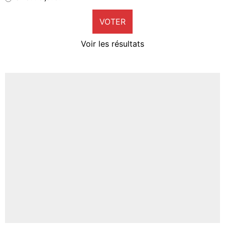
9%
VOTER
Neal Maupay
4%
Voir les résultats
Amine Harit
3%
Faris Moumbagna
4%
Un autre joueur
5%
1615 personnes ont participé aux votes.