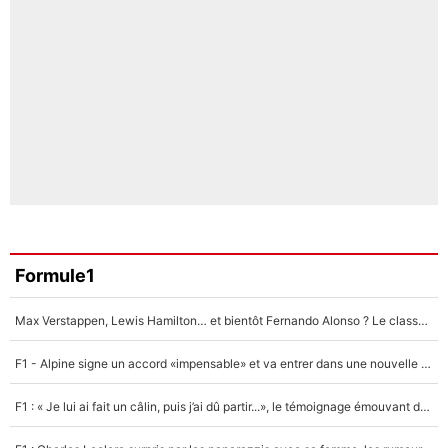
Formule1
Max Verstappen, Lewis Hamilton… et bientôt Fernando Alonso ? Le classement des pilotes les mieux payés en Formule 1 risque de changer !
F1 - Alpine signe un accord «impensable» et va entrer dans une nouvelle dimension : Grande nouvelle pour Pierre Gasly !
F1 : « Je lui ai fait un câlin, puis j’ai dû partir...», le témoignage émouvant de Max Verstappen sur sa fille