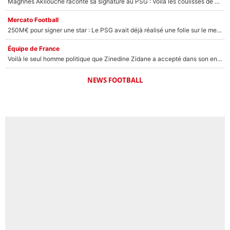
Maghnes Akliouche raconte sa signature au PSG : Voilà les coulisses de son transfert de rêve à 50M€
Mercato Football
250M€ pour signer une star : Le PSG avait déjà réalisé une folie sur le mercato bien avant Neymar !
Équipe de France
Voilà le seul homme politique que Zinedine Zidane a accepté dans son entourage : «Je garde un très bon souvenir de lui»
NEWS FOOTBALL