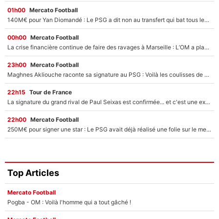
01h00
Mercato Football
140M€ pour Yan Diomandé : Le PSG a dit non au transfert qui bat tous les records sur le mercato
00h00
Mercato Football
La crise financière continue de faire des ravages à Marseille : L’OM a placé 12 joueurs sur le marché des transferts… et ça pourrait lui rapporter près de 100M€ !
23h00
Mercato Football
Maghnes Akliouche raconte sa signature au PSG : Voilà les coulisses de son transfert de rêve à 50M€
22h15
Tour de France
La signature du grand rival de Paul Seixas est confirmée... et c'est une excellente nouvelle pour l'équipe Decathlon-CMA CGM !
22h00
Mercato Football
250M€ pour signer une star : Le PSG avait déjà réalisé une folie sur le mercato bien avant Neymar !
Top Articles
Mercato Football
Pogba - OM : Voilà l'homme qui a tout gâché !