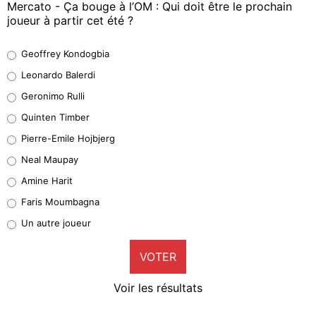
Mercato - Ça bouge à l’OM : Qui doit être le prochain
joueur à partir cet été ?
Geoffrey Kondogbia
Geoffrey Kondogbia
38%
Leonardo Balerdi
Leonardo Balerdi
Geronimo Rulli
32%
Quinten Timber
Geronimo Rulli
Pierre-Emile Hojbjerg
5%
Neal Maupay
Quinten Timber
Amine Harit
1%
Faris Moumbagna
Pierre-Emile Hojbjerg
Un autre joueur
9%
VOTER
Neal Maupay
4%
Voir les résultats
Amine Harit