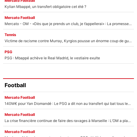
Mercato Football
Kylian Mbappé, un transfert obligatoire cet été ?
Mercato Football
Mercato - OM - «Dès que je prends un club, je t’appellerai» : La promesse de Marcelino au moment de claquer la porte
Tennis
Victime de racisme contre Murray, Kyrgios pousse un énorme coup de gueule !
PSG
PSG : Mbappé achève le Real Madrid, le vestiaire exulte
Football
Mercato Football
140M€ pour Yan Diomandé : Le PSG a dit non au transfert qui bat tous les records sur le mercato
Mercato Football
La crise financière continue de faire des ravages à Marseille : L’OM a placé 12 joueurs sur le marché des transferts… et ça pourrait lui rapporter près de 100M€ !
Mercato Football