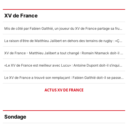
XV de France
Mis de côté par Fabien Galthié, un joueur du XV de France partage sa frustration : «ils ne me l’ont pas dit tout de suite»
La raison d'être de Matthieu Jalibert en dehors des terrains de rugby : «Ça m'atteint autant que si tu touches à un membre de ma famille»
XV de France - Matthieu Jalibert a tout changé : Romain Ntamack doit-il s’inquiéter pour sa place à un an de la Coupe du monde ?
«Le XV de France est meilleur avec Lucu» : Antoine Dupont doit-il s’inquiéter pour sa place ?
Le XV de France a trouvé son remplaçant : Fabien Galthié doit-il se passer d'Antoine Dupont ?
ACTUS XV DE FRANCE
Sondage