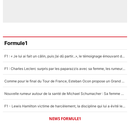
Formule1
F1 : « Je lui ai fait un câlin, puis j’ai dû partir...», le témoignage émouvant de Max Verstappen sur sa fille
F1 : Charles Leclerc surpris par les paparazzis avec sa femme, les rumeurs étaient vraies !
Comme pour le final du Tour de France, Esteban Ocon propose un Grand Prix de Formule 1 à Paris : «Autour de l’Arc de Triomphe, ce serait génial» !
Nouvelle rumeur autour de la santé de Michael Schumacher : Sa femme Corinna sort du silence
F1 - Lewis Hamilton victime de harcèlement, la discipline qui lui a évité le pire : «J'aurais probablement mal tourné»
NEWS FORMULE1