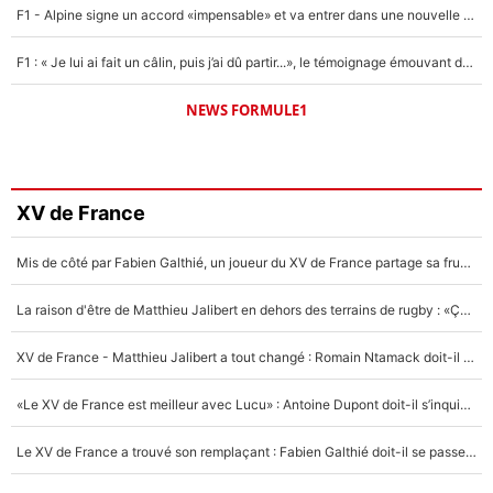
F1 - Alpine signe un accord «impensable» et va entrer dans une nouvelle dimension : Grande nouvelle pour Pierre Gasly !
F1 : « Je lui ai fait un câlin, puis j’ai dû partir...», le témoignage émouvant de Max Verstappen sur sa fille
NEWS FORMULE1
XV de France
Mis de côté par Fabien Galthié, un joueur du XV de France partage sa frustration : «ils ne me l’ont pas dit tout de suite»
La raison d'être de Matthieu Jalibert en dehors des terrains de rugby : «Ça m'atteint autant que si tu touches à un membre de ma famille»
XV de France - Matthieu Jalibert a tout changé : Romain Ntamack doit-il s’inquiéter pour sa place à un an de la Coupe du monde ?
«Le XV de France est meilleur avec Lucu» : Antoine Dupont doit-il s’inquiéter pour sa place ?
Le XV de France a trouvé son remplaçant : Fabien Galthié doit-il se passer d'Antoine Dupont ?