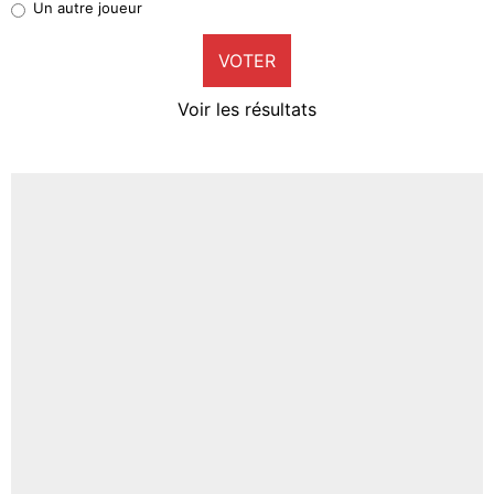
Un autre joueur
8%
VOTER
Neal Maupay
4%
Voir les résultats
Amine Harit
3%
Faris Moumbagna
4%
Un autre joueur
5%
1770 personnes ont participé aux votes.