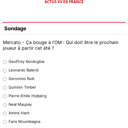
ACTUS XV DE FRANCE
Sondage
Mercato - Ça bouge à l’OM : Qui doit être le prochain
joueur à partir cet été ?
Geoffrey Kondogbia
Geoffrey Kondogbia
37%
Leonardo Balerdi
Leonardo Balerdi
Geronimo Rulli
32%
Quinten Timber
Geronimo Rulli
Pierre-Emile Hojbjerg
5%
Neal Maupay
Quinten Timber
Amine Harit
1%
Faris Moumbagna
Pierre-Emile Hojbjerg