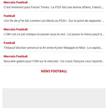
Mercato Football
C'est imminent pour Ferran Torres : Le PSG fait une bonne affaire, Fabrizio Romano révèle le vrai prix du joueur !
Football
«Ce fils de p*te fait comme Leo Messi au PSG» : Sur le point de rapporter gros à l'OM, Facundo Medina raconte son clash avec des supporters !
Mercato Football
L'OM voit ce joli chèque lui passer sous le nez : Le joueur le mieux payé du club refuse de partir, son transfert est annulé à la dernière minute !
Football
Thibaud Vézirian annonce la fin entre Kylian Mbappé et Nike : Le capitaine de l'équipe de France lui répond sur Instagram !
Mercato Football
Nouvelle galère pour l'OM sur le mercato : Ce crack français veut rejoindre le PSG, il a déjà donné son accord pour signer à Paris !
NEWS FOOTBALL