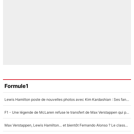
Formule1
Lewis Hamilton poste de nouvelles photos avec Kim Kardashian : Ses fans le voient déjà redevenir champion du monde de F1 grâce à elle !
F1 - Une légende de McLaren refuse le transfert de Max Verstappen qui pourrait «faire des vagues» et plomber l'ambiance dans l'équipe
Max Verstappen, Lewis Hamilton… et bientôt Fernando Alonso ? Le classement des pilotes les mieux payés en Formule 1 risque de changer !