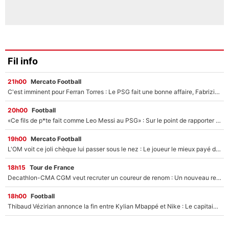
Fil info
21h00
Mercato Football
C'est imminent pour Ferran Torres : Le PSG fait une bonne affaire, Fabrizio Romano révèle le vrai prix du joueur !
20h00
Football
«Ce fils de p*te fait comme Leo Messi au PSG» : Sur le point de rapporter gros à l'OM, Facundo Medina raconte son clash avec des supporters !
19h00
Mercato Football
L'OM voit ce joli chèque lui passer sous le nez : Le joueur le mieux payé du club refuse de partir, son transfert est annulé à la dernière minute !
18h15
Tour de France
Decathlon-CMA CGM veut recruter un coureur de renom : Un nouveau renfort important arrive pour Paul Seixas ?
18h00
Football
Thibaud Vézirian annonce la fin entre Kylian Mbappé et Nike : Le capitaine de l'équipe de France lui répond sur Instagram !