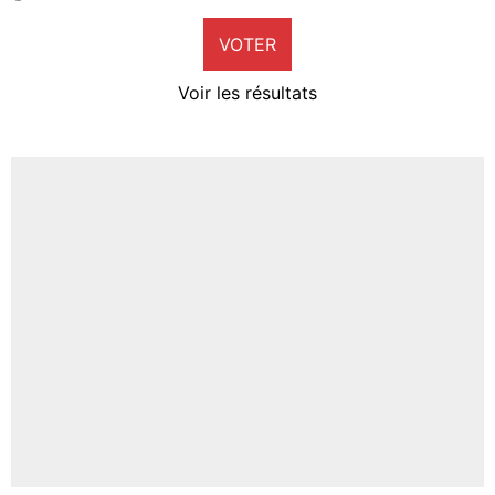
9%
VOTER
Neal Maupay
4%
Voir les résultats
Amine Harit
3%
Faris Moumbagna
4%
Un autre joueur
5%
1644 personnes ont participé aux votes.