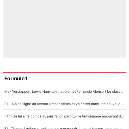
Formule1
Max Verstappen, Lewis Hamilton… et bientôt Fernando Alonso ? Le classement des pilotes les mieux payés en Formule 1 risque de changer !
F1 - Alpine signe un accord «impensable» et va entrer dans une nouvelle dimension : Grande nouvelle pour Pierre Gasly !
F1 : « Je lui ai fait un câlin, puis j’ai dû partir...», le témoignage émouvant de Max Verstappen sur sa fille
F1 : Charles Leclerc surpris par les paparazzis avec sa femme, les rumeurs étaient vraies !