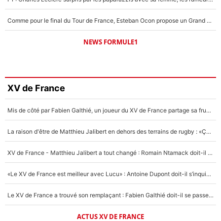
Comme pour le final du Tour de France, Esteban Ocon propose un Grand Prix de Formule 1 à Paris : «Autour de l’Arc de Triomphe, ce serait génial» !
NEWS FORMULE1
XV de France
Mis de côté par Fabien Galthié, un joueur du XV de France partage sa frustration : «ils ne me l’ont pas dit tout de suite»
La raison d'être de Matthieu Jalibert en dehors des terrains de rugby : «Ça m'atteint autant que si tu touches à un membre de ma famille»
XV de France - Matthieu Jalibert a tout changé : Romain Ntamack doit-il s’inquiéter pour sa place à un an de la Coupe du monde ?
«Le XV de France est meilleur avec Lucu» : Antoine Dupont doit-il s’inquiéter pour sa place ?
Le XV de France a trouvé son remplaçant : Fabien Galthié doit-il se passer d'Antoine Dupont ?
ACTUS XV DE FRANCE