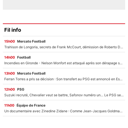
Fil info
15h00
Mercato Football
Trahison de Longoria, secrets de Frank McCourt, démission de Roberto De Zerbi : Medhi Benatia se lâche sur départ de l'OM et fait d'importantes révélations
14h00
Football
Incendies en Gironde - Nelson Monfort est attaqué après son dérapage sur CNews : «Et lui, il prend combien pour parler dans un studio climatisé?»
13h00
Mercato Football
Ferran Torres a pris sa décision : Son transfert au PSG est annoncé en Espagne !
12h00
PSG
Suzuki recruté, Chevalier veut se battre, Safonov numéro un… Le PSG se lance encore dans un gros chantier pour le poste de gardien de but
11h00
Équipe de France
Un documentaire avec Zinedine Zidane : Comme Jean-Jacques Goldman et Mylène Farmer, le nouveau sélectionneur de l'équipe de France a recalé une journaliste très connue