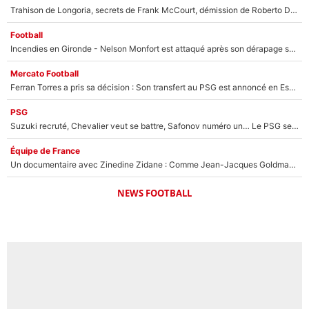
Trahison de Longoria, secrets de Frank McCourt, démission de Roberto De Zerbi : Medhi Benatia se lâche sur départ de l'OM et fait d'importantes révélations
Football
Incendies en Gironde - Nelson Monfort est attaqué après son dérapage sur CNews : «Et lui, il prend combien pour parler dans un studio climatisé?»
Mercato Football
Ferran Torres a pris sa décision : Son transfert au PSG est annoncé en Espagne !
PSG
Suzuki recruté, Chevalier veut se battre, Safonov numéro un… Le PSG se lance encore dans un gros chantier pour le poste de gardien de but
Équipe de France
Un documentaire avec Zinedine Zidane : Comme Jean-Jacques Goldman et Mylène Farmer, le nouveau sélectionneur de l'équipe de France a recalé une journaliste très connue
NEWS FOOTBALL