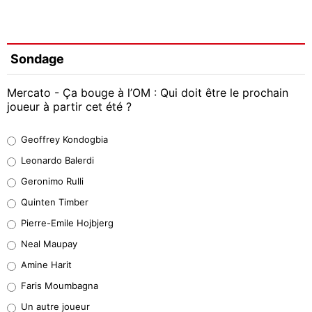
Sondage
Mercato - Ça bouge à l’OM : Qui doit être le prochain
joueur à partir cet été ?
Geoffrey Kondogbia
Geoffrey Kondogbia
38%
Leonardo Balerdi
Leonardo Balerdi
Geronimo Rulli
32%
Quinten Timber
Geronimo Rulli
Pierre-Emile Hojbjerg
5%
Neal Maupay
Quinten Timber
Amine Harit
1%
Faris Moumbagna
Pierre-Emile Hojbjerg
Un autre joueur