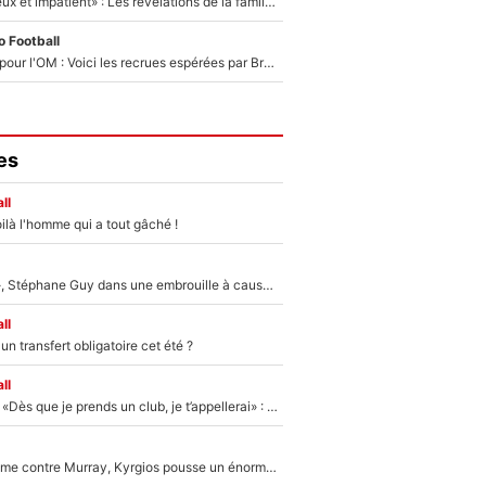
«Il est très heureux et impatient» : Les révélations de la famille Zidane sur sa prise de pouvoir en équipe de France !
 Football
Plus de 100M€ pour l'OM : Voici les recrues espérées par Bruno Genesio et Grégory Lorenzi après l’opération dégraissage
es
ll
ilà l'homme qui a tout gâché !
«Détester à vie», Stéphane Guy dans une embrouille à cause du PSG !
ll
n transfert obligatoire cet été ?
ll
Mercato - OM - «Dès que je prends un club, je t’appellerai» : La promesse de Marcelino au moment de claquer la porte
Victime de racisme contre Murray, Kyrgios pousse un énorme coup de gueule !