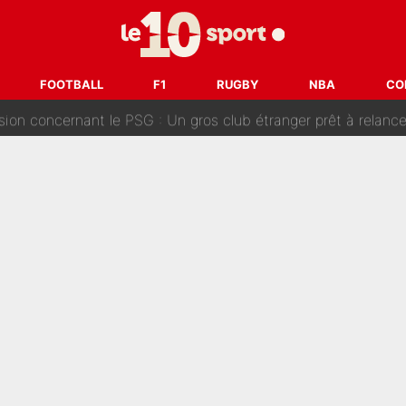
ouclés en 2027 ? L'IA prédit déjà les deux joueurs qui pourra
t à 90 % des Français» : Voilà combien touchait Nelson Monfort sur Franc
FOOTBALL
F1
RUGBY
NBA
CO
oncernant le PSG : Un gros club étranger prêt à relancer le feuilleton pour 
tient» : Les révélations de la famille Zidane sur sa prise de p
oici les recrues espérées par Bruno Genesio et Grégory Loren