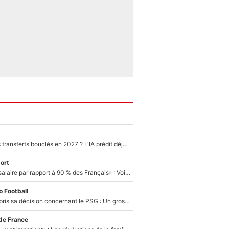
PSG : Deux gros transferts bouclés en 2027 ? L'IA prédit déjà les deux joueurs qui pourraient rejoindre Luis Enrique !
ort
«C'est un beau salaire par rapport à 90 % des Français» : Voilà combien touchait Nelson Monfort sur France Télévisions avant de rejoindre CNews
 Football
Ferran Torres a pris sa décision concernant le PSG : Un gros club étranger prêt à relancer le feuilleton pour la signature du champion du monde 2026 !
de France