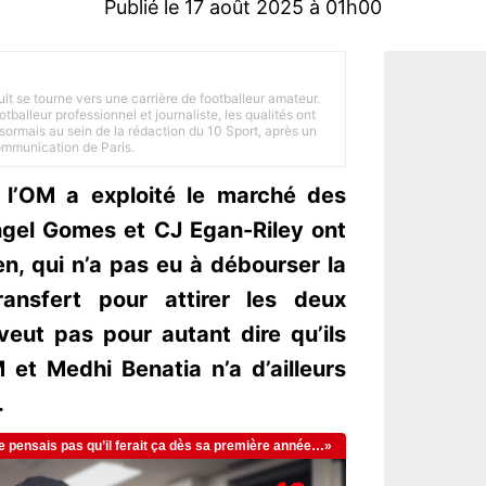
Publié le 17 août 2025 à 01h00
ult se tourne vers une carrière de footballeur amateur.
balleur professionnel et journaliste, les qualités ont
ésormais au sein de la rédaction du 10 Sport, après un
Communication de Paris.
, l’OM a exploité le marché des
Angel Gomes et CJ Egan-Riley ont
en, qui n’a pas eu à débourser la
ansfert pour attirer les deux
veut pas pour autant dire qu’ils
 et Medhi Benatia n’a d’ailleurs
.