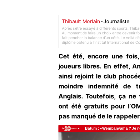
Thibault Morlain
-
Journaliste
Après s’être essayé à différents sports, Thiba
Au moment de faire un choix entre devenir foot
fait pencher la balance d’un côté. Le voilà d
diplôme obtenu à l’Institut International de 
Cet été, encore une fois
joueurs libres. En effet, 
ainsi rejoint le club phocé
moindre indemnité de tr
Anglais. Toutefois, ça ne 
ont été gratuits pour l’OM
pas manqué de le rappeler