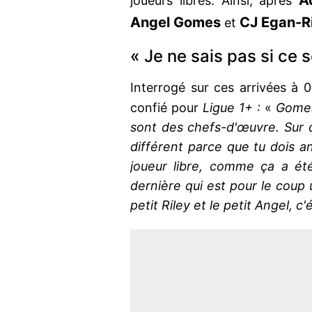
A
joueurs libres. Ainsi, après
Angel Gomes
CJ Egan-R
et
« Je ne sais pas si ce
Interrogé sur ces arrivées à 0
confié pour
Ligue 1+ :
«
Gomes
sont des chefs-d'œuvre. Sur de
différent parce que tu dois an
joueur libre, comme ça a ét
dernière qui est pour le coup 
petit Riley et le petit Angel, c'