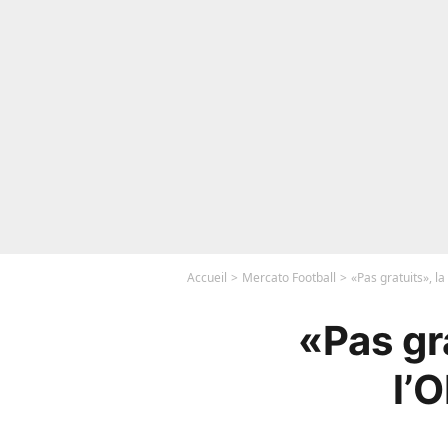
Accueil
Mercato Football
«Pas gratuits», la
«Pas gra
l’