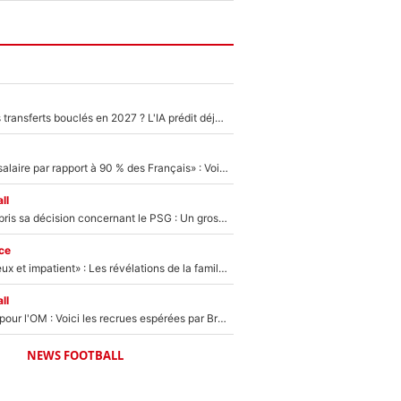
PSG : Deux gros transferts bouclés en 2027 ? L'IA prédit déjà les deux joueurs qui pourraient rejoindre Luis Enrique !
«C'est un beau salaire par rapport à 90 % des Français» : Voilà combien touchait Nelson Monfort sur France Télévisions avant de rejoindre CNews
ll
Ferran Torres a pris sa décision concernant le PSG : Un gros club étranger prêt à relancer le feuilleton pour la signature du champion du monde 2026 !
ce
«Il est très heureux et impatient» : Les révélations de la famille Zidane sur sa prise de pouvoir en équipe de France !
ll
Plus de 100M€ pour l'OM : Voici les recrues espérées par Bruno Genesio et Grégory Lorenzi après l’opération dégraissage
NEWS FOOTBALL