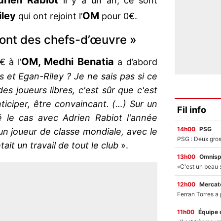
drien Rabiot
il y a un an, ce sont
iley
OM
qui ont rejoint l’
pour 0€.
 sont des chefs-d’œuvre »
OM, Medhi Benatia
€ à l’
a d’abord
 et Egan-Riley ? Je ne sais pas si ce
s joueurs libres, c'est sûr que c'est
ticiper, être convaincant. (…) Sur un
Fil info
é le cas avec Adrien Rabiot l'année
14h00
PSG
un joueur de classe mondiale, avec le
était un travail de tout le club
».
13h00
Omnisp
12h00
Mercato
11h00
Équipe 