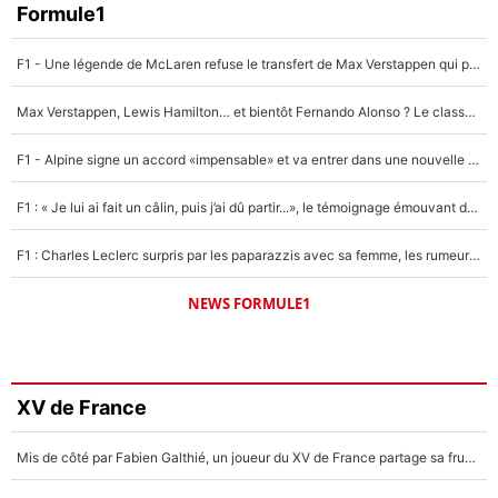
Formule1
F1 - Une légende de McLaren refuse le transfert de Max Verstappen qui pourrait «faire des vagues» et plomber l'ambiance dans l'équipe
Max Verstappen, Lewis Hamilton… et bientôt Fernando Alonso ? Le classement des pilotes les mieux payés en Formule 1 risque de changer !
F1 - Alpine signe un accord «impensable» et va entrer dans une nouvelle dimension : Grande nouvelle pour Pierre Gasly !
F1 : « Je lui ai fait un câlin, puis j’ai dû partir...», le témoignage émouvant de Max Verstappen sur sa fille
F1 : Charles Leclerc surpris par les paparazzis avec sa femme, les rumeurs étaient vraies !
NEWS FORMULE1
XV de France
Mis de côté par Fabien Galthié, un joueur du XV de France partage sa frustration : «ils ne me l’ont pas dit tout de suite»