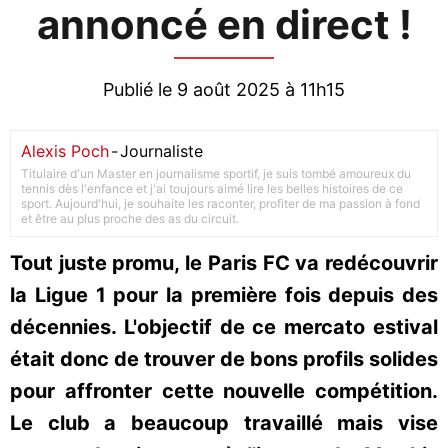
annoncé en direct !
Publié le 9 août 2025 à 11h15
Alexis Poch
-
Journaliste
Titulaire d'un Master en journalisme sportif, je suis tombé amoureux du
tennis dès l'enfance et j'ai toujours aimé lire les belles histoires de ce
sport. Aujourd'hui, je souhaite les raconter, profiter de ma passion à fond
et être au plus proche des as du circuit.
Tout juste promu, le Paris FC va redécouvrir
la Ligue 1 pour la première fois depuis des
décennies. L'objectif de ce mercato estival
était donc de trouver de bons profils solides
pour affronter cette nouvelle compétition.
Le club a beaucoup travaillé mais vise