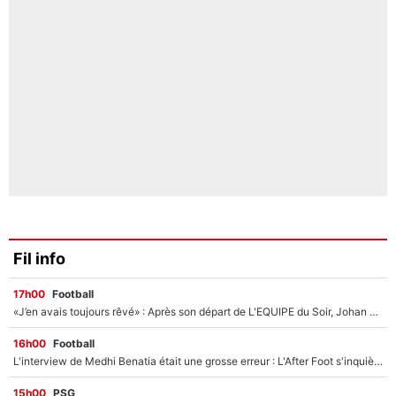
Fil info
17h00
Football
«J’en avais toujours rêvé» : Après son départ de L'EQUIPE du Soir, Johan Micoud va rebondir avec une activité «confidentielle»
16h00
Football
L'interview de Medhi Benatia était une grosse erreur : L'After Foot s'inquiète pour l'avenir de l'ancien dirigeant de l'OM qui pourrait rester longtemps au chômage
15h00
PSG