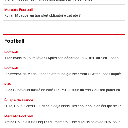
Mercato Football
Kylian Mbappé, un transfert obligatoire cet été ?
Football
Football
«J’en avais toujours rêvé» : Après son départ de L'EQUIPE du Soir, Johan Micoud va rebondir avec une activité «confidentielle»
Football
L'interview de Medhi Benatia était une grosse erreur : L'After Foot s'inquiète pour l'avenir de l'ancien dirigeant de l'OM qui pourrait rester longtemps au chômage
PSG
Lucas Chevalier laissé de côté : Le PSG justifie un choix qui fait parler en plein mercato
Équipe de France
Olise, Doué, Cherki… Zidane a déjà choisi ses chouchous en équipe de France ? L’IA annonce des surprises sans Kylian Mbappé !
Mercato Football
Amine Gouiri est très inquiet du mercato : Une discussion avec l'OM pour acter son transfert !