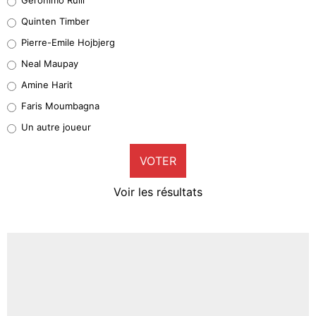
32%
Quinten Timber
Geronimo Rulli
Pierre-Emile Hojbjerg
5%
Neal Maupay
Quinten Timber
Amine Harit
1%
Faris Moumbagna
Pierre-Emile Hojbjerg
Un autre joueur
9%
VOTER
Neal Maupay
4%
Voir les résultats
Amine Harit
3%
Faris Moumbagna
4%
Un autre joueur
5%