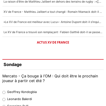
La raison d'être de Matthieu Jalibert en dehors des terrains de rugby : «Ça m'atteint autant que si tu touches à un membre de ma famille»
XV de France - Matthieu Jalibert a tout changé : Romain Ntamack doit-il s’inquiéter pour sa place à un an de la Coupe du monde ?
«Le XV de France est meilleur avec Lucu» : Antoine Dupont doit-il s’inquiéter pour sa place ?
Le XV de France a trouvé son remplaçant : Fabien Galthié doit-il se passer d'Antoine Dupont ?
ACTUS XV DE FRANCE
Sondage
Mercato - Ça bouge à l’OM : Qui doit être le prochain
joueur à partir cet été ?
Geoffrey Kondogbia
Geoffrey Kondogbia
38%
Leonardo Balerdi
Leonardo Balerdi
Geronimo Rulli