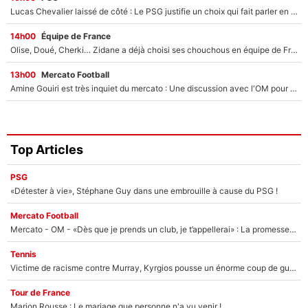
Lucas Chevalier laissé de côté : Le PSG justifie un choix qui fait parler en plein mercato
14h00
Équipe de France
Olise, Doué, Cherki… Zidane a déjà choisi ses chouchous en équipe de France ? L’IA annonce des surprises sans Kylian Mbappé !
13h00
Mercato Football
Amine Gouiri est très inquiet du mercato : Une discussion avec l'OM pour acter son transfert !
Top Articles
PSG
«Détester à vie», Stéphane Guy dans une embrouille à cause du PSG !
Mercato Football
Mercato - OM - «Dès que je prends un club, je t’appellerai» : La promesse de Marcelino au moment de claquer la porte
Tennis
Victime de racisme contre Murray, Kyrgios pousse un énorme coup de gueule !
Tour de France
Marion Rousse : Le mariage que personne n'a vu venir !