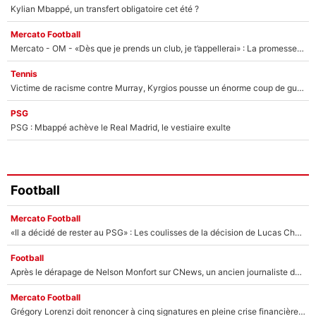
Kylian Mbappé, un transfert obligatoire cet été ?
Mercato Football
Mercato - OM - «Dès que je prends un club, je t’appellerai» : La promesse de Marcelino au moment de claquer la porte
Tennis
Victime de racisme contre Murray, Kyrgios pousse un énorme coup de gueule !
PSG
PSG : Mbappé achève le Real Madrid, le vestiaire exulte
Football
Mercato Football
«Il a décidé de rester au PSG» : Les coulisses de la décision de Lucas Chevalier pour son transfert
Football
Après le dérapage de Nelson Monfort sur CNews, un ancien journaliste de France Télévisions relance la polémique sur les incendies en Gironde
Mercato Football
Grégory Lorenzi doit renoncer à cinq signatures en pleine crise financière : L’IA propose sept noms à l’OM pour un mercato réussi... à seulement 5M€ !