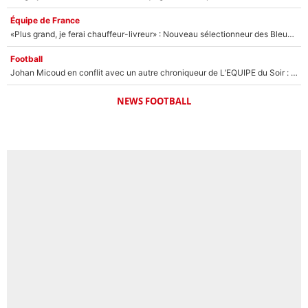
Équipe de France
«Plus grand, je ferai chauffeur-livreur» : Nouveau sélectionneur des Bleus, Zinédine Zidane s’était imaginé un avenir très différent lorsqu'il était enfant
Football
Johan Micoud en conflit avec un autre chroniqueur de L’EQUIPE du Soir : «Pendant un moment, je ne les ai pas remis ensemble dans l'émission»
NEWS FOOTBALL