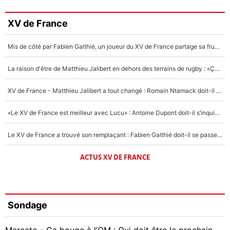
XV de France
Mis de côté par Fabien Galthié, un joueur du XV de France partage sa frustration : «ils ne me l’ont pas dit tout de suite»
La raison d'être de Matthieu Jalibert en dehors des terrains de rugby : «Ça m'atteint autant que si tu touches à un membre de ma famille»
XV de France - Matthieu Jalibert a tout changé : Romain Ntamack doit-il s’inquiéter pour sa place à un an de la Coupe du monde ?
«Le XV de France est meilleur avec Lucu» : Antoine Dupont doit-il s’inquiéter pour sa place ?
Le XV de France a trouvé son remplaçant : Fabien Galthié doit-il se passer d'Antoine Dupont ?
ACTUS XV DE FRANCE
Sondage
Mercato - Ça bouge à l’OM : Qui doit être le prochain