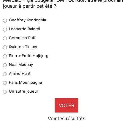
joueur à partir cet été ?
Geoffrey Kondogbia
Geoffrey Kondogbia
38%
Leonardo Balerdi
Leonardo Balerdi
Geronimo Rulli
32%
Quinten Timber
Geronimo Rulli
Pierre-Emile Hojbjerg
4%
Neal Maupay
Quinten Timber
Amine Harit
1%
Faris Moumbagna
Pierre-Emile Hojbjerg
Un autre joueur
9%
VOTER
Neal Maupay
4%
Voir les résultats
Amine Harit
3%