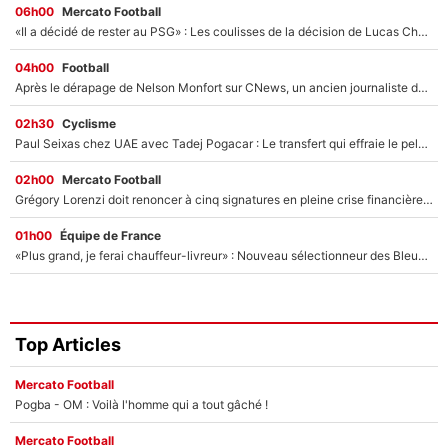
06h00
Mercato Football
«Il a décidé de rester au PSG» : Les coulisses de la décision de Lucas Chevalier pour son transfert
04h00
Football
Après le dérapage de Nelson Monfort sur CNews, un ancien journaliste de France Télévisions relance la polémique sur les incendies en Gironde
02h30
Cyclisme
Paul Seixas chez UAE avec Tadej Pogacar : Le transfert qui effraie le peloton, «c’est la pire des choses qui puisse arriver»
02h00
Mercato Football
Grégory Lorenzi doit renoncer à cinq signatures en pleine crise financière : L’IA propose sept noms à l’OM pour un mercato réussi... à seulement 5M€ !
01h00
Équipe de France
«Plus grand, je ferai chauffeur-livreur» : Nouveau sélectionneur des Bleus, Zinédine Zidane s’était imaginé un avenir très différent lorsqu'il était enfant
Top Articles
Mercato Football
Pogba - OM : Voilà l'homme qui a tout gâché !
Mercato Football