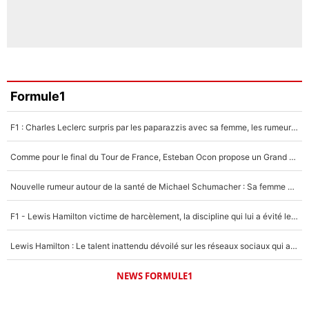
Formule1
F1 : Charles Leclerc surpris par les paparazzis avec sa femme, les rumeurs étaient vraies !
Comme pour le final du Tour de France, Esteban Ocon propose un Grand Prix de Formule 1 à Paris : «Autour de l’Arc de Triomphe, ce serait génial» !
Nouvelle rumeur autour de la santé de Michael Schumacher : Sa femme Corinna sort du silence
F1 - Lewis Hamilton victime de harcèlement, la discipline qui lui a évité le pire : «J'aurais probablement mal tourné»
Lewis Hamilton : Le talent inattendu dévoilé sur les réseaux sociaux qui a impressionné Kim Kardashian pendant leurs vacances en amoureux !
NEWS FORMULE1