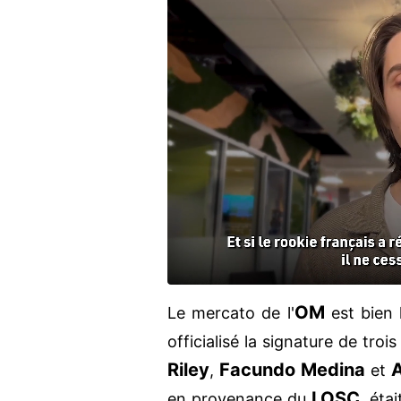
OM
Le mercato de l'
est bien 
officialisé la signature de tro
Riley
Facundo Medina
,
et
LOSC
en provenance du
, éta