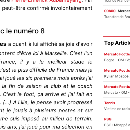
 peut-être confirmé involontairement
09h00
Mercat
c le numéro 8
Top Articl
es
a quant à lui affiché sa joie d'avoir
ntent d'être ici à Marseille. C'est l'un
Mercato Footba
Pogba - OM : Vo
ance, il y a le meilleur stade le
'est le plus difficile de France mais je
Mercato Footba
Kylian Mbappé, u
ai joué les six premiers mois après j'ai
 la fin de saison le club et le coach
Mercato Footba
C'est le foot, ça arrive et j'ai fait en
(...) A Lille, je pense avoir progressé
Tennis
t je jouais à plusieurs postes et sur
 me suis imposé au milieu de terrain.
PSG
PSG : Mbappé ac
is ans, j'ai joué pour ma sélection en