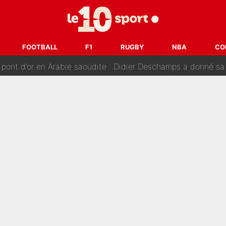
nt de la concurrence ? L’IA annonce les 5 joueurs qui vont dominer 
prête» : Fabrizio Romano dévoile déjà la stratégie du PSG avec
FOOTBALL
F1
RUGBY
NBA
CO
 pont d’or en Arabie saoudite : Didier Deschamps a donné sa
hec, voilà ce que l’avenir réserve à Paul Seixas : «Tant qu’il y
: La «discussion un peu lunaire» qui l'a convaincu de quitter le PS