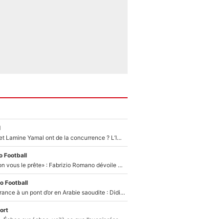
l
Kylian Mbappé et Lamine Yamal ont de la concurrence ? L’IA annonce les 5 joueurs qui vont dominer le football dans les années à venir !
 Football
«On l’achète et on vous le prête» : Fabrizio Romano dévoile déjà la stratégie du PSG avec le transfert de Zion Suzuki !
o Football
De l’équipe de France à un pont d’or en Arabie saoudite : Didier Deschamps a donné sa réponse !
ort