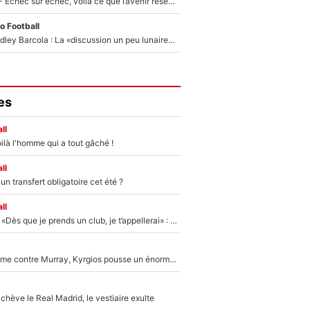
Tour de France - Échec sur échec, voilà ce que l’avenir réserve à Paul Seixas : «Tant qu’il y aura un Pogacar comme celui-là...»
o Football
Transfert de Bradley Barcola : La «discussion un peu lunaire» qui l'a convaincu de quitter le PSG, son entourage est pointé du doigt
es
ll
ilà l'homme qui a tout gâché !
ll
n transfert obligatoire cet été ?
ll
Mercato - OM - «Dès que je prends un club, je t’appellerai» : La promesse de Marcelino au moment de claquer la porte
Victime de racisme contre Murray, Kyrgios pousse un énorme coup de gueule !
hève le Real Madrid, le vestiaire exulte