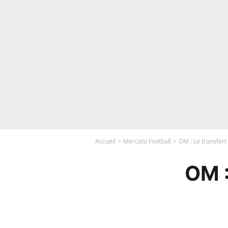
Accueil
Mercato Football
OM : Le transfert
OM :