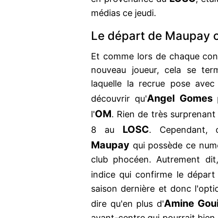
médias ce jeudi.
Le départ de Maupay c
Et comme lors de chaque con
nouveau joueur, cela se term
laquelle la recrue pose avec
Angel Gomes
découvrir qu'
p
OM
l'
. Rien de très surprenant 
LOSC
8 au
. Cependant, o
Maupay
qui possède ce numér
club phocéen. Autrement dit
indice qui confirme le départ
saison dernière et donc l'optio
Amine Goui
dire qu'en plus d'
avant-centre qui pourrait bien