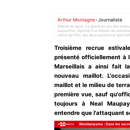
Arthur Montagne
-
Journaliste
Affamé de sport, il a grandi au son des moteu
Aujourd’hui, diplomé d'un Master de journalism
match du PSG, ses deux passions et spéciali
Troisième recrue estiva
présenté officiellement à 
Marseillais a ainsi fait 
nouveau maillot. L'occa
maillot et le milieu de terr
première vue, sauf qu'offi
toujours à Neal Maupay,
entendre que l'attaquant se