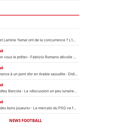
Kylian Mbappé et Lamine Yamal ont de la concurrence ? L’IA annonce les 5 joueurs qui vont dominer le football dans les années à venir !
ll
«On l’achète et on vous le prête» : Fabrizio Romano dévoile déjà la stratégie du PSG avec le transfert de Zion Suzuki !
ll
De l’équipe de France à un pont d’or en Arabie saoudite : Didier Deschamps a donné sa réponse !
ll
Transfert de Bradley Barcola : La «discussion un peu lunaire» qui l'a convaincu de quitter le PSG, son entourage est pointé du doigt
ll
«Ça peut attirer des bons joueurs» : Le mercato du PSG va faire des victimes dans l'effectif de Luis Enrique ?
NEWS FOOTBALL