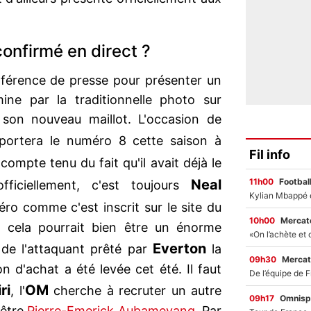
onfirmé en direct ?
férence de presse pour présenter un
ine par la traditionnelle photo sur
 son nouveau maillot. L'occasion de
ortera le numéro 8 cette saison à
Fil info
compte tenu du fait qu'il avait déjà le
11h00
Footbal
Neal
fficiellement, c'est toujours
o comme c'est inscrit sur le site du
10h00
Mercato
, cela pourrait bien être un énorme
Everton
 de l'attaquant prêté par
la
09h30
Mercat
n d'achat a été levée cet été. Il faut
ri
OM
, l'
cherche à recruter un autre
09h17
Omnisp
 être
Pierre-Emerick Aubameyang
. Par