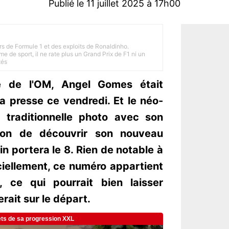
Publié le 11 juillet 2025 à 17h00
rs de Formule 1 et des exploits de Ronaldinho.
e de sport, il ne rate plus un Grand Prix de F1 ni un
tés
le de l'OM, Angel Gomes était
la presse ce vendredi. Et le néo-
la traditionnelle photo avec son
sion de découvrir son nouveau
ain portera le 8. Rien de notable à
ciellement, ce numéro appartient
 ce qui pourrait bien laisser
rait sur le départ.