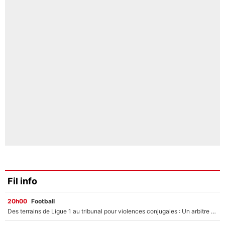
Fil info
20h00
Football
Des terrains de Ligue 1 au tribunal pour violences conjugales : Un arbitre français encourt une peine de 18 mois de prison !