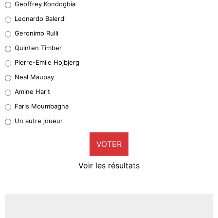
Geoffrey Kondogbia
38%
Leonardo Balerdi
Leonardo Balerdi
Geronimo Rulli
32%
Quinten Timber
Geronimo Rulli
Pierre-Emile Hojbjerg
5%
Neal Maupay
Quinten Timber
Amine Harit
1%
Faris Moumbagna
Pierre-Emile Hojbjerg
Un autre joueur
9%
VOTER
Neal Maupay
4%
Voir les résultats
Amine Harit
3%
Faris Moumbagna
4%