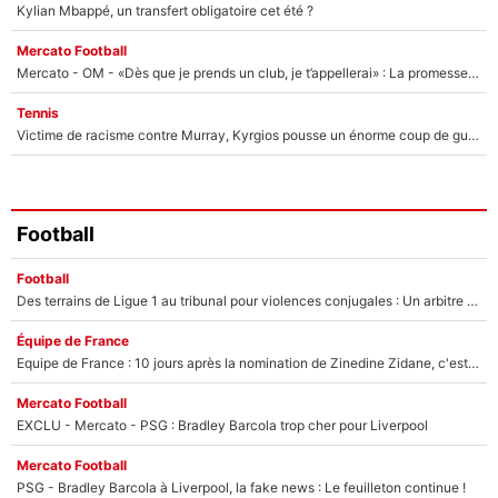
Kylian Mbappé, un transfert obligatoire cet été ?
Mercato Football
Mercato - OM - «Dès que je prends un club, je t’appellerai» : La promesse de Marcelino au moment de claquer la porte
Tennis
Victime de racisme contre Murray, Kyrgios pousse un énorme coup de gueule !
Football
Football
Des terrains de Ligue 1 au tribunal pour violences conjugales : Un arbitre français encourt une peine de 18 mois de prison !
Équipe de France
Equipe de France : 10 jours après la nomination de Zinedine Zidane, c'est au tour de son fils de prendre un nouveau départ !
Mercato Football
EXCLU - Mercato - PSG : Bradley Barcola trop cher pour Liverpool
Mercato Football
PSG - Bradley Barcola à Liverpool, la fake news : Le feuilleton continue !