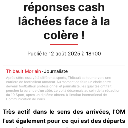
réponses cash
lâchées face à la
colère !
Publié le 12 août 2025 à 18h00
Thibault Morlain
-
Journaliste
Après s’être essayé à différents sports, Thibault se tourne vers une
carrière de footballeur amateur. Au moment de faire un choix entre
devenir footballeur professionnel et journaliste, les qualités ont fait
pencher la balance d’un côté. Le voilà désormais au sein de la rédaction
du 10 Sport, après un diplôme obtenu à l’Institut International de
Communication de Paris.
Très actif dans le sens des arrivées, l'OM
l'est également pour ce qui est des départs