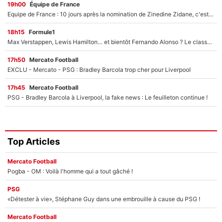
19h00
Équipe de France
Equipe de France : 10 jours après la nomination de Zinedine Zidane, c'est au tour de son fils de prendre un nouveau départ !
18h15
Formule1
Max Verstappen, Lewis Hamilton… et bientôt Fernando Alonso ? Le classement des pilotes les mieux payés en Formule 1 risque de changer !
17h50
Mercato Football
EXCLU - Mercato - PSG : Bradley Barcola trop cher pour Liverpool
17h45
Mercato Football
PSG - Bradley Barcola à Liverpool, la fake news : Le feuilleton continue !
Top Articles
Mercato Football
Pogba - OM : Voilà l'homme qui a tout gâché !
PSG
«Détester à vie», Stéphane Guy dans une embrouille à cause du PSG !
Mercato Football