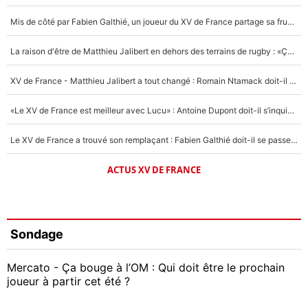
Mis de côté par Fabien Galthié, un joueur du XV de France partage sa frustration : «ils ne me l’ont pas dit tout de suite»
La raison d'être de Matthieu Jalibert en dehors des terrains de rugby : «Ça m'atteint autant que si tu touches à un membre de ma famille»
XV de France - Matthieu Jalibert a tout changé : Romain Ntamack doit-il s’inquiéter pour sa place à un an de la Coupe du monde ?
«Le XV de France est meilleur avec Lucu» : Antoine Dupont doit-il s’inquiéter pour sa place ?
Le XV de France a trouvé son remplaçant : Fabien Galthié doit-il se passer d'Antoine Dupont ?
ACTUS XV DE FRANCE
Sondage
Mercato - Ça bouge à l’OM : Qui doit être le prochain
joueur à partir cet été ?
Geoffrey Kondogbia