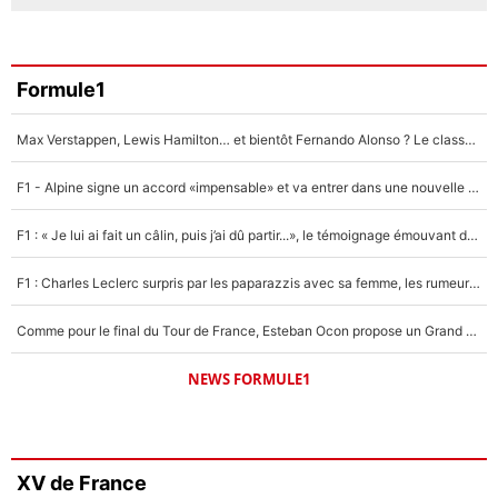
Formule1
Max Verstappen, Lewis Hamilton… et bientôt Fernando Alonso ? Le classement des pilotes les mieux payés en Formule 1 risque de changer !
F1 - Alpine signe un accord «impensable» et va entrer dans une nouvelle dimension : Grande nouvelle pour Pierre Gasly !
F1 : « Je lui ai fait un câlin, puis j’ai dû partir...», le témoignage émouvant de Max Verstappen sur sa fille
F1 : Charles Leclerc surpris par les paparazzis avec sa femme, les rumeurs étaient vraies !
Comme pour le final du Tour de France, Esteban Ocon propose un Grand Prix de Formule 1 à Paris : «Autour de l’Arc de Triomphe, ce serait génial» !
NEWS FORMULE1
XV de France