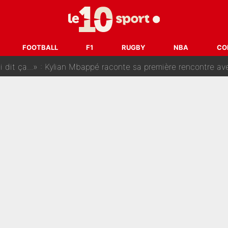
SG, les inséparables Kylian Mbappé et Achraf Hakimi changent 
Pendant ses vacances, la star du XV de France a perdu sa g
FOOTBALL
F1
RUGBY
NBA
CO
 dit ça...» : Kylian Mbappé raconte sa première rencontre avec Zi
i Benatia s'est battu pendant six mois pour le retenir à l'OM, le PSG a été
sur Lucas Chevalier !» : Le débat sur le gardien du PSG vire 