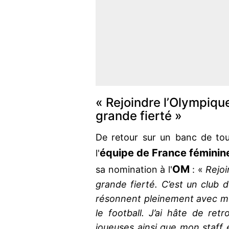
« Rejoindre l’Olympiqu
grande fierté »
De retour sur un banc de to
équipe de France féminine
l'
OM
sa nomination à l'
: «
Rejoi
grande fierté. C’est un club do
résonnent pleinement avec m
le football. J’ai hâte de ret
joueuses ainsi que mon staff e