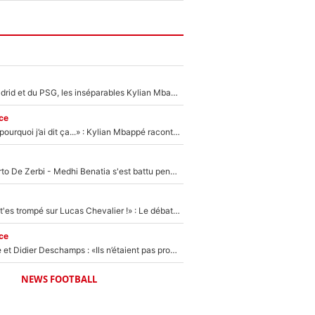
Loin du Real Madrid et du PSG, les inséparables Kylian Mbappé et Achraf Hakimi changent d'équipe le temps d'une journée !
ce
«Je ne sais pas pourquoi j’ai dit ça...» : Kylian Mbappé raconte sa première rencontre avec Zinédine Zidane (et c’est très drôle)
Départ de Roberto De Zerbi - Medhi Benatia s'est battu pendant six mois pour le retenir à l'OM, le PSG a été le naufrage de trop : «Je pars avec toi»
«Admets que tu t'es trompé sur Lucas Chevalier !» : Le débat sur le gardien du PSG vire au clash à l'After Foot
ce
Zinédine Zidane et Didier Deschamps : «Ils n’étaient pas proches», les confidences d’un membre de l’équipe de France 1998 sur leur relation spéciale
NEWS FOOTBALL