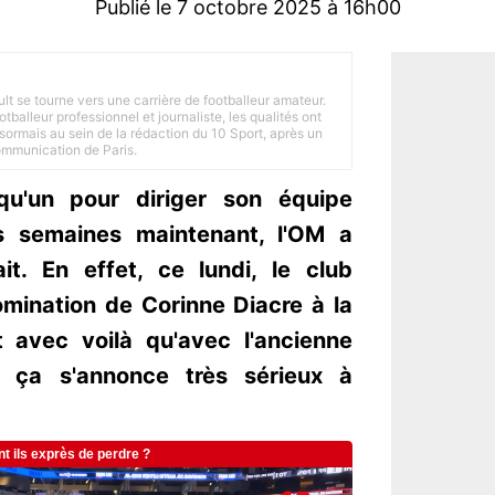
Publié le 7 octobre 2025 à 16h00
ult se tourne vers une carrière de footballeur amateur.
balleur professionnel et journaliste, les qualités ont
ésormais au sein de la rédaction du 10 Sport, après un
Communication de Paris.
qu'un pour diriger son équipe
s semaines maintenant, l'OM a
lait. En effet, ce lundi, le club
omination de Corinne Diacre à la
t avec voilà qu'avec l'ancienne
e, ça s'annonce très sérieux à