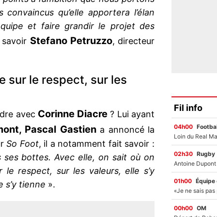
convaincus qu’elle apportera l’élan
équipe et faire grandir le projet des
Stefano Petruzzo
t savoir
, directeur
e sur le respect, sur les
Fil info
Corinne Diacre
endre avec
? Lui ayant
04h00
Footbal
mont, Pascal Gastien
a annoncé la
ur
So Foot
, il a notamment fait savoir :
02h30
Rugby
 ses bottes. Avec elle, on sait où on
 le respect, sur les valeurs, elle s’y
01h00
Équipe
e s’y tienne
».
00h00
OM