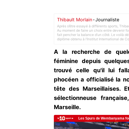
Thibault Morlain
-
Journaliste
Après s’être essayé à différents sports, Thiba
Au moment de faire un choix entre devenir foot
fait pencher la balance d’un côté. Le voilà d
diplôme obtenu à l’Institut International de 
A la recherche de quel
féminine depuis quelque
trouvé celle qu'il lui fal
phocéen a officialisé la n
tête des Marseillaises. E
sélectionneuse français
Marseille.