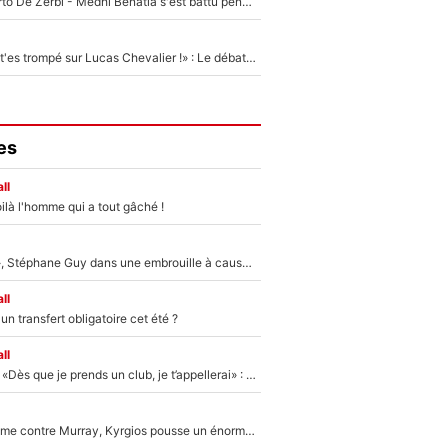
Départ de Roberto De Zerbi - Medhi Benatia s'est battu pendant six mois pour le retenir à l'OM, le PSG a été le naufrage de trop : «Je pars avec toi»
«Admets que tu t'es trompé sur Lucas Chevalier !» : Le débat sur le gardien du PSG vire au clash à l'After Foot
es
ll
ilà l'homme qui a tout gâché !
«Détester à vie», Stéphane Guy dans une embrouille à cause du PSG !
ll
n transfert obligatoire cet été ?
ll
Mercato - OM - «Dès que je prends un club, je t’appellerai» : La promesse de Marcelino au moment de claquer la porte
Victime de racisme contre Murray, Kyrgios pousse un énorme coup de gueule !