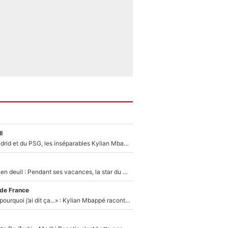
l
Loin du Real Madrid et du PSG, les inséparables Kylian Mbappé et Achraf Hakimi changent d'équipe le temps d'une journée !
Antoine Dupont en deuil : Pendant ses vacances, la star du XV de France a perdu sa grand-mère
 de France
«Je ne sais pas pourquoi j’ai dit ça...» : Kylian Mbappé raconte sa première rencontre avec Zinédine Zidane (et c’est très drôle)