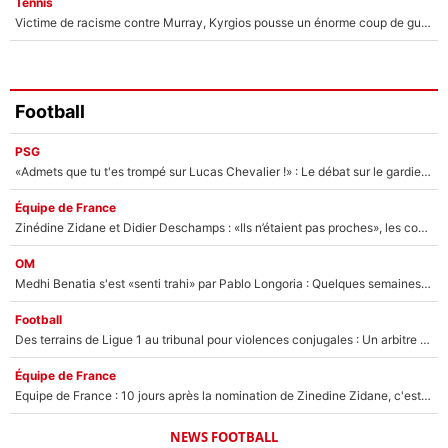
Tennis
Victime de racisme contre Murray, Kyrgios pousse un énorme coup de gueule !
Football
PSG
«Admets que tu t'es trompé sur Lucas Chevalier !» : Le débat sur le gardien du PSG vire au clash à l'After Foot
Équipe de France
Zinédine Zidane et Didier Deschamps : «Ils n’étaient pas proches», les confidences d’un membre de l’équipe de France 1998 sur leur relation spéciale
OM
Medhi Benatia s'est «senti trahi» par Pablo Longoria : Quelques semaines après son départ, l'ancien directeur de football de l'OM règle ses comptes
Football
Des terrains de Ligue 1 au tribunal pour violences conjugales : Un arbitre français encourt une peine de 18 mois de prison !
Équipe de France
Equipe de France : 10 jours après la nomination de Zinedine Zidane, c'est au tour de son fils de prendre un nouveau départ !
NEWS FOOTBALL