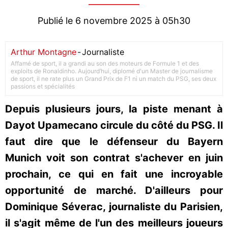
Publié le 6 novembre 2025 à 05h30
Arthur Montagne
-
Journaliste
Affamé de sport, il a grandi au son des moteurs de Formule 1 et des
exploits de Ronaldinho. Aujourd’hui, diplomé d'un Master de journalisme
de sport, il ne rate plus un Grand Prix de F1 ni un match du PSG, ses deux
passions et spécialités
Depuis plusieurs jours, la piste menant à
Dayot Upamecano circule du côté du PSG. Il
faut dire que le défenseur du Bayern
Munich voit son contrat s'achever en juin
prochain, ce qui en fait une incroyable
opportunité de marché. D'ailleurs pour
Dominique Séverac, journaliste du Parisien,
il s'agit même de l'un des meilleurs joueurs