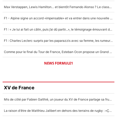
Max Verstappen, Lewis Hamilton… et bientôt Fernando Alonso ? Le classement des pilotes les mieux payés en Formule 1 risque de changer !
F1 - Alpine signe un accord «impensable» et va entrer dans une nouvelle dimension : Grande nouvelle pour Pierre Gasly !
F1 : « Je lui ai fait un câlin, puis j’ai dû partir...», le témoignage émouvant de Max Verstappen sur sa fille
F1 : Charles Leclerc surpris par les paparazzis avec sa femme, les rumeurs étaient vraies !
Comme pour le final du Tour de France, Esteban Ocon propose un Grand Prix de Formule 1 à Paris : «Autour de l’Arc de Triomphe, ce serait génial» !
NEWS FORMULE1
XV de France
Mis de côté par Fabien Galthié, un joueur du XV de France partage sa frustration : «ils ne me l’ont pas dit tout de suite»
La raison d'être de Matthieu Jalibert en dehors des terrains de rugby : «Ça m'atteint autant que si tu touches à un membre de ma famille»