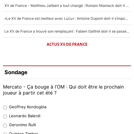
XV de France - Matthieu Jalibert a tout changé : Romain Ntamack doit-il s’inquiéter pour sa place à un an de la Coupe du monde ?
«Le XV de France est meilleur avec Lucu» : Antoine Dupont doit-il s’inquiéter pour sa place ?
Le XV de France a trouvé son remplaçant : Fabien Galthié doit-il se passer d'Antoine Dupont ?
ACTUS XV DE FRANCE
Sondage
Mercato - Ça bouge à l’OM : Qui doit être le prochain
joueur à partir cet été ?
Geoffrey Kondogbia
Geoffrey Kondogbia
38%
Leonardo Balerdi
Leonardo Balerdi
Geronimo Rulli
32%
Quinten Timber