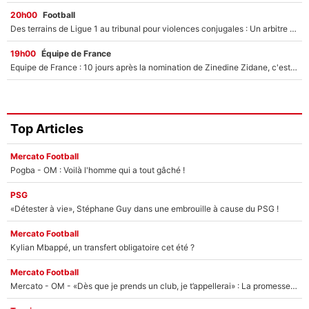
20h00
Football
Des terrains de Ligue 1 au tribunal pour violences conjugales : Un arbitre français encourt une peine de 18 mois de prison !
19h00
Équipe de France
Equipe de France : 10 jours après la nomination de Zinedine Zidane, c'est au tour de son fils de prendre un nouveau départ !
Top Articles
Mercato Football
Pogba - OM : Voilà l'homme qui a tout gâché !
PSG
«Détester à vie», Stéphane Guy dans une embrouille à cause du PSG !
Mercato Football
Kylian Mbappé, un transfert obligatoire cet été ?
Mercato Football
Mercato - OM - «Dès que je prends un club, je t’appellerai» : La promesse de Marcelino au moment de claquer la porte