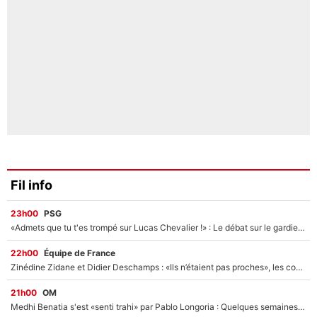
Fil info
23h00
PSG
«Admets que tu t'es trompé sur Lucas Chevalier !» : Le débat sur le gardien du PSG vire au clash à l'After Foot
22h00
Équipe de France
Zinédine Zidane et Didier Deschamps : «Ils n’étaient pas proches», les confidences d’un membre de l’équipe de France 1998 sur leur relation spéciale
21h00
OM
Medhi Benatia s'est «senti trahi» par Pablo Longoria : Quelques semaines après son départ, l'ancien directeur de football de l'OM règle ses comptes