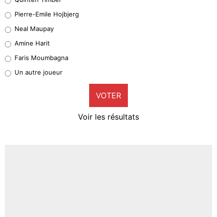
Geronimo Rulli
Pierre-Emile Hojbjerg
5%
Neal Maupay
Quinten Timber
Amine Harit
1%
Faris Moumbagna
Pierre-Emile Hojbjerg
Un autre joueur
9%
VOTER
Neal Maupay
4%
Voir les résultats
Amine Harit
3%
Faris Moumbagna
4%
Un autre joueur
5%
1618 personnes ont participé aux votes.