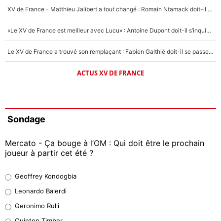
XV de France - Matthieu Jalibert a tout changé : Romain Ntamack doit-il s’inquiéter pour sa place à un an de la Coupe du monde ?
«Le XV de France est meilleur avec Lucu» : Antoine Dupont doit-il s’inquiéter pour sa place ?
Le XV de France a trouvé son remplaçant : Fabien Galthié doit-il se passer d'Antoine Dupont ?
ACTUS XV DE FRANCE
Sondage
Mercato - Ça bouge à l’OM : Qui doit être le prochain
joueur à partir cet été ?
Geoffrey Kondogbia
Geoffrey Kondogbia
38%
Leonardo Balerdi
Leonardo Balerdi
Geronimo Rulli
32%
Quinten Timber