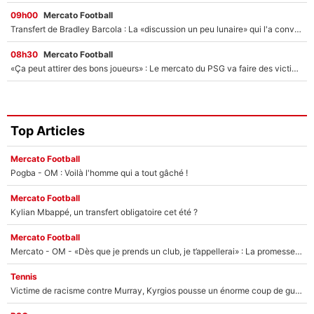
09h00
Mercato Football
Transfert de Bradley Barcola : La «discussion un peu lunaire» qui l'a convaincu de quitter le PSG, son entourage est pointé du doigt
08h30
Mercato Football
«Ça peut attirer des bons joueurs» : Le mercato du PSG va faire des victimes dans l'effectif de Luis Enrique ?
Top Articles
Mercato Football
Pogba - OM : Voilà l'homme qui a tout gâché !
Mercato Football
Kylian Mbappé, un transfert obligatoire cet été ?
Mercato Football
Mercato - OM - «Dès que je prends un club, je t’appellerai» : La promesse de Marcelino au moment de claquer la porte
Tennis
Victime de racisme contre Murray, Kyrgios pousse un énorme coup de gueule !