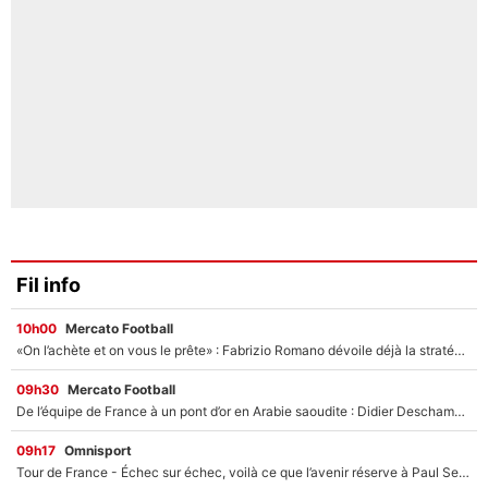
Fil info
10h00
Mercato Football
«On l’achète et on vous le prête» : Fabrizio Romano dévoile déjà la stratégie du PSG avec le transfert de Zion Suzuki !
09h30
Mercato Football
De l’équipe de France à un pont d’or en Arabie saoudite : Didier Deschamps a donné sa réponse !
09h17
Omnisport
Tour de France - Échec sur échec, voilà ce que l’avenir réserve à Paul Seixas : «Tant qu’il y aura un Pogacar comme celui-là...»