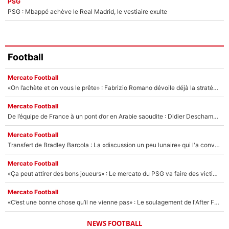
PSG
PSG : Mbappé achève le Real Madrid, le vestiaire exulte
Football
Mercato Football
«On l’achète et on vous le prête» : Fabrizio Romano dévoile déjà la stratégie du PSG avec le transfert de Zion Suzuki !
Mercato Football
De l’équipe de France à un pont d’or en Arabie saoudite : Didier Deschamps a donné sa réponse !
Mercato Football
Transfert de Bradley Barcola : La «discussion un peu lunaire» qui l'a convaincu de quitter le PSG, son entourage est pointé du doigt
Mercato Football
«Ça peut attirer des bons joueurs» : Le mercato du PSG va faire des victimes dans l'effectif de Luis Enrique ?
Mercato Football
«C’est une bonne chose qu’il ne vienne pas» : Le soulagement de l'After Foot après le transfert avorté de Yan Diomandé au PSG
NEWS FOOTBALL