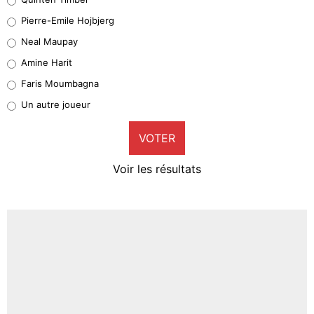
Geronimo Rulli
Pierre-Emile Hojbjerg
4%
Neal Maupay
Quinten Timber
Amine Harit
1%
Faris Moumbagna
Pierre-Emile Hojbjerg
Un autre joueur
9%
VOTER
Neal Maupay
4%
Voir les résultats
Amine Harit
3%
Faris Moumbagna
4%
Un autre joueur
5%
1471 personnes ont participé aux votes.