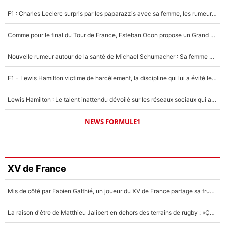
F1 : Charles Leclerc surpris par les paparazzis avec sa femme, les rumeurs étaient vraies !
Comme pour le final du Tour de France, Esteban Ocon propose un Grand Prix de Formule 1 à Paris : «Autour de l’Arc de Triomphe, ce serait génial» !
Nouvelle rumeur autour de la santé de Michael Schumacher : Sa femme Corinna sort du silence
F1 - Lewis Hamilton victime de harcèlement, la discipline qui lui a évité le pire : «J'aurais probablement mal tourné»
Lewis Hamilton : Le talent inattendu dévoilé sur les réseaux sociaux qui a impressionné Kim Kardashian pendant leurs vacances en amoureux !
NEWS FORMULE1
XV de France
Mis de côté par Fabien Galthié, un joueur du XV de France partage sa frustration : «ils ne me l’ont pas dit tout de suite»
La raison d'être de Matthieu Jalibert en dehors des terrains de rugby : «Ça m'atteint autant que si tu touches à un membre de ma famille»