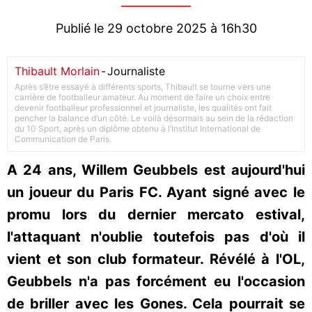
Publié le 29 octobre 2025 à 16h30
Thibault Morlain
-
Journaliste
Après s’être essayé à différents sports, Thibault se tourne vers une
carrière de footballeur amateur. Au moment de faire un choix entre
devenir footballeur professionnel et journaliste, les qualités ont fait
pencher la balance d’un côté. Le voilà désormais au sein de la rédaction
du 10 Sport, après un diplôme obtenu à l’Institut International de
Communication de Paris.
A 24 ans, Willem Geubbels est aujourd'hui
un joueur du Paris FC. Ayant signé avec le
promu lors du dernier mercato estival,
l'attaquant n'oublie toutefois pas d'où il
vient et son club formateur. Révélé à l'OL,
Geubbels n'a pas forcément eu l'occasion
de briller avec les Gones. Cela pourrait se