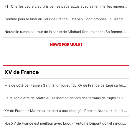
F1 : Charles Leclerc surpris par les paparazzis avec sa femme, les rumeurs étaient vraies !
Comme pour le final du Tour de France, Esteban Ocon propose un Grand Prix de Formule 1 à Paris : «Autour de l’Arc de Triomphe, ce serait génial» !
Nouvelle rumeur autour de la santé de Michael Schumacher : Sa femme Corinna sort du silence
NEWS FORMULE1
XV de France
Mis de côté par Fabien Galthié, un joueur du XV de France partage sa frustration : «ils ne me l’ont pas dit tout de suite»
La raison d'être de Matthieu Jalibert en dehors des terrains de rugby : «Ça m'atteint autant que si tu touches à un membre de ma famille»
XV de France - Matthieu Jalibert a tout changé : Romain Ntamack doit-il s’inquiéter pour sa place à un an de la Coupe du monde ?
«Le XV de France est meilleur avec Lucu» : Antoine Dupont doit-il s’inquiéter pour sa place ?