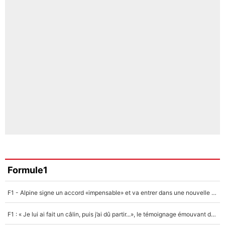
Formule1
F1 - Alpine signe un accord «impensable» et va entrer dans une nouvelle dimension : Grande nouvelle pour Pierre Gasly !
F1 : « Je lui ai fait un câlin, puis j’ai dû partir...», le témoignage émouvant de Max Verstappen sur sa fille