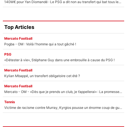
140M€ pour Yan Diomandé : Le PSG a dit non au transfert qui bat tous les records sur le mercato
Top Articles
Mercato Football
Pogba - OM : Voilà l'homme qui a tout gâché !
PSG
«Détester à vie», Stéphane Guy dans une embrouille à cause du PSG !
Mercato Football
Kylian Mbappé, un transfert obligatoire cet été ?
Mercato Football
Mercato - OM - «Dès que je prends un club, je t’appellerai» : La promesse de Marcelino au moment de claquer la porte
Tennis
Victime de racisme contre Murray, Kyrgios pousse un énorme coup de gueule !