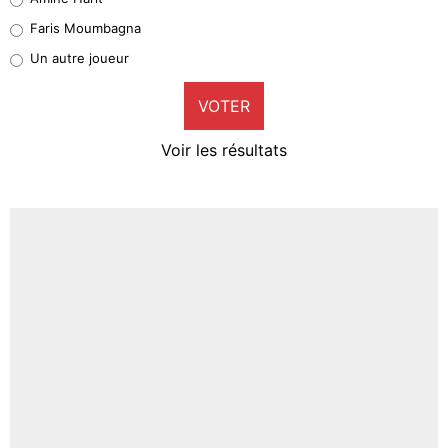
1%
Faris Moumbagna
Pierre-Emile Hojbjerg
Un autre joueur
9%
VOTER
Neal Maupay
4%
Voir les résultats
Amine Harit
3%
Faris Moumbagna
5%
Un autre joueur
5%
1545 personnes ont participé aux votes.