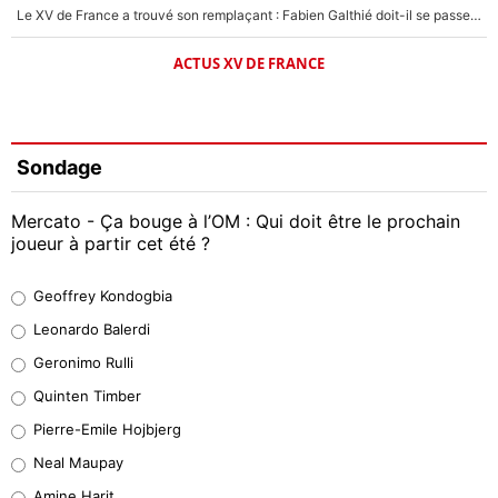
Le XV de France a trouvé son remplaçant : Fabien Galthié doit-il se passer d'Antoine Dupont ?
ACTUS XV DE FRANCE
Sondage
Mercato - Ça bouge à l’OM : Qui doit être le prochain
joueur à partir cet été ?
Geoffrey Kondogbia
Geoffrey Kondogbia
38%
Leonardo Balerdi
Leonardo Balerdi
Geronimo Rulli
32%
Quinten Timber
Geronimo Rulli
Pierre-Emile Hojbjerg
5%
Neal Maupay
Quinten Timber
Amine Harit