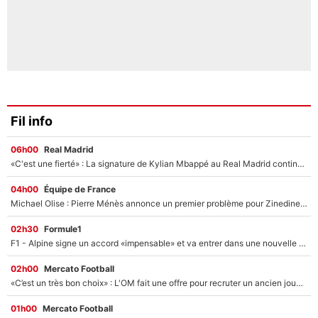
Fil info
06h00
Real Madrid
«C'est une fierté» : La signature de Kylian Mbappé au Real Madrid continue de régaler l'Espagne
04h00
Équipe de France
Michael Olise : Pierre Ménès annonce un premier problème pour Zinedine Zidane en équipe de France
02h30
Formule1
F1 - Alpine signe un accord «impensable» et va entrer dans une nouvelle dimension : Grande nouvelle pour Pierre Gasly !
02h00
Mercato Football
«C’est un très bon choix» : L'OM fait une offre pour recruter un ancien joueur du PSG... et c'est validé dans l'After Foot !
01h00
Mercato Football