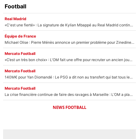
Football
Real Madrid
«C'est une fierté» : La signature de Kylian Mbappé au Real Madrid continue de régaler l'Espagne
Équipe de France
Michael Olise : Pierre Ménès annonce un premier problème pour Zinedine Zidane en équipe de France
Mercato Football
«C’est un très bon choix» : L'OM fait une offre pour recruter un ancien joueur du PSG... et c'est validé dans l'After Foot !
Mercato Football
140M€ pour Yan Diomandé : Le PSG a dit non au transfert qui bat tous les records sur le mercato
Mercato Football
La crise financière continue de faire des ravages à Marseille : L’OM a placé 12 joueurs sur le marché des transferts… et ça pourrait lui rapporter près de 100M€ !
NEWS FOOTBALL