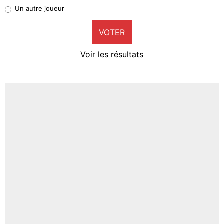
Pierre-Emile Hojbjerg
Un autre joueur
9%
VOTER
Neal Maupay
4%
Voir les résultats
Amine Harit
3%
Faris Moumbagna
4%
Un autre joueur
5%
1588 personnes ont participé aux votes.