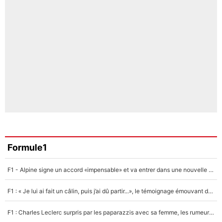
Formule1
F1 - Alpine signe un accord «impensable» et va entrer dans une nouvelle dimension : Grande nouvelle pour Pierre Gasly !
F1 : « Je lui ai fait un câlin, puis j’ai dû partir...», le témoignage émouvant de Max Verstappen sur sa fille
F1 : Charles Leclerc surpris par les paparazzis avec sa femme, les rumeurs étaient vraies !