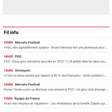
Fil info
15h00
Mercato Football
«Très, très agréablement surpris» : Bruno Genesio fait une promesse pour la suite du mercato de l’OM et rassure les supporters
14h00
PSG
PSG : Deux gros transferts bouclés en 2027 ? L'IA prédit déjà les deux joueurs qui pourraient rejoindre Luis Enrique !
13h00
Omnisport
«C'est un beau salaire par rapport à 90 % des Français» : Voilà combien touchait Nelson Monfort sur France Télévisions avant de rejoindre CNews
12h00
Mercato Football
Ferran Torres a pris sa décision concernant le PSG : Un gros club étranger prêt à relancer le feuilleton pour la signature du champion du monde 2026 !
11h00
Équipe de France
«Il est très heureux et impatient» : Les révélations de la famille Zidane sur sa prise de pouvoir en équipe de France !