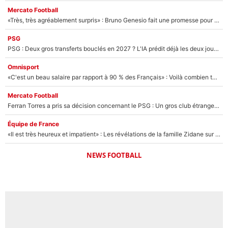
Mercato Football
«Très, très agréablement surpris» : Bruno Genesio fait une promesse pour la suite du mercato de l’OM et rassure les supporters
PSG
PSG : Deux gros transferts bouclés en 2027 ? L'IA prédit déjà les deux joueurs qui pourraient rejoindre Luis Enrique !
Omnisport
«C'est un beau salaire par rapport à 90 % des Français» : Voilà combien touchait Nelson Monfort sur France Télévisions avant de rejoindre CNews
Mercato Football
Ferran Torres a pris sa décision concernant le PSG : Un gros club étranger prêt à relancer le feuilleton pour la signature du champion du monde 2026 !
Équipe de France
«Il est très heureux et impatient» : Les révélations de la famille Zidane sur sa prise de pouvoir en équipe de France !
NEWS FOOTBALL