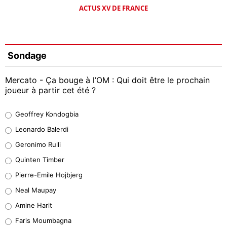
ACTUS XV DE FRANCE
Sondage
Mercato - Ça bouge à l’OM : Qui doit être le prochain
joueur à partir cet été ?
Geoffrey Kondogbia
Geoffrey Kondogbia
38%
Leonardo Balerdi
Leonardo Balerdi
Geronimo Rulli
32%
Quinten Timber
Geronimo Rulli
Pierre-Emile Hojbjerg
5%
Neal Maupay
Quinten Timber
Amine Harit
1%
Faris Moumbagna