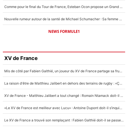
Comme pour le final du Tour de France, Esteban Ocon propose un Grand Prix de Formule 1 à Paris : «Autour de l’Arc de Triomphe, ce serait génial» !
Nouvelle rumeur autour de la santé de Michael Schumacher : Sa femme Corinna sort du silence
NEWS FORMULE1
XV de France
Mis de côté par Fabien Galthié, un joueur du XV de France partage sa frustration : «ils ne me l’ont pas dit tout de suite»
La raison d'être de Matthieu Jalibert en dehors des terrains de rugby : «Ça m'atteint autant que si tu touches à un membre de ma famille»
XV de France - Matthieu Jalibert a tout changé : Romain Ntamack doit-il s’inquiéter pour sa place à un an de la Coupe du monde ?
«Le XV de France est meilleur avec Lucu» : Antoine Dupont doit-il s’inquiéter pour sa place ?
Le XV de France a trouvé son remplaçant : Fabien Galthié doit-il se passer d'Antoine Dupont ?