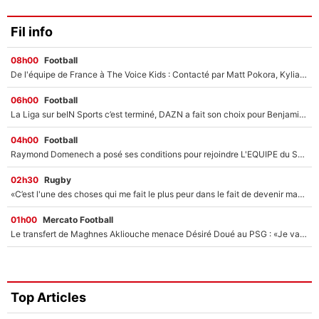
Fil info
08h00
Football
De l'équipe de France à The Voice Kids : Contacté par Matt Pokora, Kylian Mbappé a accepté de jouer un rôle inédit sur TF1 !
06h00
Football
La Liga sur beIN Sports c’est terminé, DAZN a fait son choix pour Benjamin Da Silva et Omar Da Fonseca !
04h00
Football
Raymond Domenech a posé ses conditions pour rejoindre L'EQUIPE du Soir : Il refuse de faire l'émission avec un autre chroniqueur !
02h30
Rugby
«C’est l'une des choses qui me fait le plus peur dans le fait de devenir maman» : En couple avec Antoine Dupont, Iris Mittenaere s'inquiète déjà pour ses futurs enfants !
01h00
Mercato Football
Le transfert de Maghnes Akliouche menace Désiré Doué au PSG : «Je valide à 200%»
Top Articles