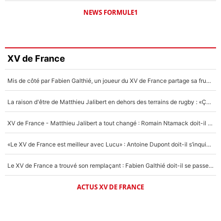
NEWS FORMULE1
XV de France
Mis de côté par Fabien Galthié, un joueur du XV de France partage sa frustration : «ils ne me l’ont pas dit tout de suite»
La raison d'être de Matthieu Jalibert en dehors des terrains de rugby : «Ça m'atteint autant que si tu touches à un membre de ma famille»
XV de France - Matthieu Jalibert a tout changé : Romain Ntamack doit-il s’inquiéter pour sa place à un an de la Coupe du monde ?
«Le XV de France est meilleur avec Lucu» : Antoine Dupont doit-il s’inquiéter pour sa place ?
Le XV de France a trouvé son remplaçant : Fabien Galthié doit-il se passer d'Antoine Dupont ?
ACTUS XV DE FRANCE