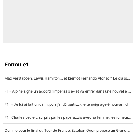
Formule1
Max Verstappen, Lewis Hamilton… et bientôt Fernando Alonso ? Le classement des pilotes les mieux payés en Formule 1 risque de changer !
F1 - Alpine signe un accord «impensable» et va entrer dans une nouvelle dimension : Grande nouvelle pour Pierre Gasly !
F1 : « Je lui ai fait un câlin, puis j’ai dû partir...», le témoignage émouvant de Max Verstappen sur sa fille
F1 : Charles Leclerc surpris par les paparazzis avec sa femme, les rumeurs étaient vraies !
Comme pour le final du Tour de France, Esteban Ocon propose un Grand Prix de Formule 1 à Paris : «Autour de l’Arc de Triomphe, ce serait génial» !