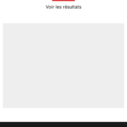
4%
Voir les résultats
Amine Harit
3%
Faris Moumbagna
4%
Un autre joueur
5%
1666 personnes ont participé aux votes.