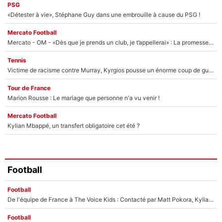
PSG
«Détester à vie», Stéphane Guy dans une embrouille à cause du PSG !
Mercato Football
Mercato - OM - «Dès que je prends un club, je t’appellerai» : La promesse de Marcelino au moment de claquer la porte
Tennis
Victime de racisme contre Murray, Kyrgios pousse un énorme coup de gueule !
Tour de France
Marion Rousse : Le mariage que personne n'a vu venir !
Mercato Football
Kylian Mbappé, un transfert obligatoire cet été ?
Football
Football
De l'équipe de France à The Voice Kids : Contacté par Matt Pokora, Kylian Mbappé a accepté de jouer un rôle inédit sur TF1 !
Football