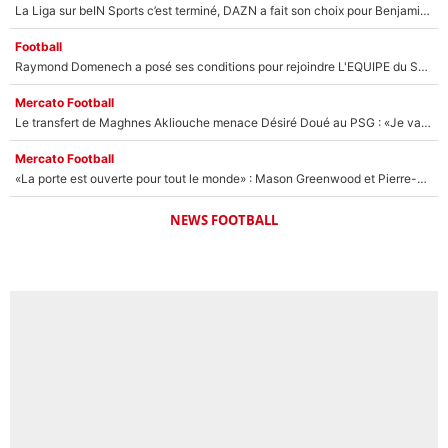
La Liga sur beIN Sports c’est terminé, DAZN a fait son choix pour Benjamin Da Silva et Omar Da Fonseca !
Football
Raymond Domenech a posé ses conditions pour rejoindre L'EQUIPE du Soir : Il refuse de faire l'émission avec un autre chroniqueur !
Mercato Football
Le transfert de Maghnes Akliouche menace Désiré Doué au PSG : «Je valide à 200%»
Mercato Football
«La porte est ouverte pour tout le monde» : Mason Greenwood et Pierre-Emerick Aubameyang ont quitté l'OM, Amine Gouiri balance sur la suite du mercato et sur la réaction du vestiaire !
NEWS FOOTBALL