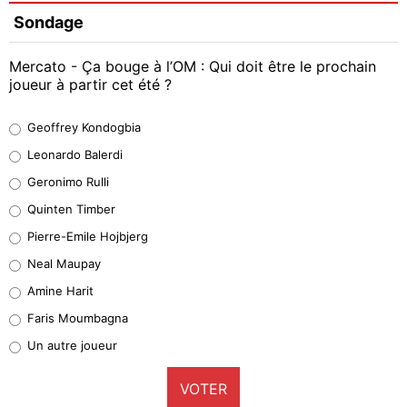
Sondage
Mercato - Ça bouge à l’OM : Qui doit être le prochain
joueur à partir cet été ?
Geoffrey Kondogbia
Geoffrey Kondogbia
38%
Leonardo Balerdi
Leonardo Balerdi
Geronimo Rulli
32%
Quinten Timber
Geronimo Rulli
Pierre-Emile Hojbjerg
5%
Neal Maupay
Quinten Timber
Amine Harit
1%
Faris Moumbagna
Pierre-Emile Hojbjerg
Un autre joueur
9%
VOTER
Neal Maupay