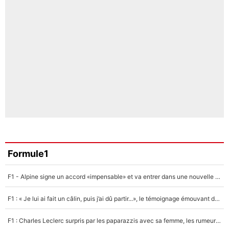
Formule1
F1 - Alpine signe un accord «impensable» et va entrer dans une nouvelle dimension : Grande nouvelle pour Pierre Gasly !
F1 : « Je lui ai fait un câlin, puis j’ai dû partir...», le témoignage émouvant de Max Verstappen sur sa fille
F1 : Charles Leclerc surpris par les paparazzis avec sa femme, les rumeurs étaient vraies !