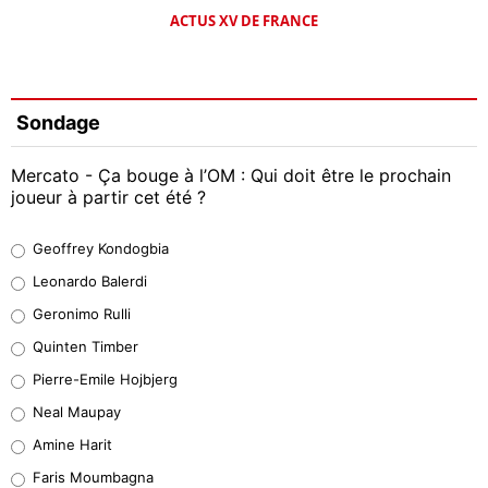
ACTUS XV DE FRANCE
Sondage
Mercato - Ça bouge à l’OM : Qui doit être le prochain
joueur à partir cet été ?
Geoffrey Kondogbia
Geoffrey Kondogbia
38%
Leonardo Balerdi
Leonardo Balerdi
Geronimo Rulli
32%
Quinten Timber
Geronimo Rulli
Pierre-Emile Hojbjerg
5%
Neal Maupay
Quinten Timber
Amine Harit
1%
Faris Moumbagna