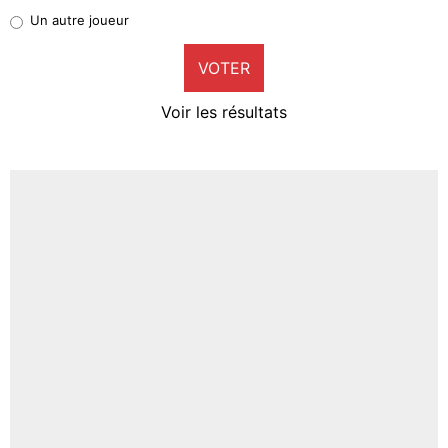
Pierre-Emile Hojbjerg
Un autre joueur
9%
VOTER
Neal Maupay
4%
Voir les résultats
Amine Harit
3%
Faris Moumbagna
4%
Un autre joueur
5%
1601 personnes ont participé aux votes.