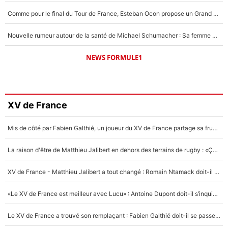
Comme pour le final du Tour de France, Esteban Ocon propose un Grand Prix de Formule 1 à Paris : «Autour de l’Arc de Triomphe, ce serait génial» !
Nouvelle rumeur autour de la santé de Michael Schumacher : Sa femme Corinna sort du silence
NEWS FORMULE1
XV de France
Mis de côté par Fabien Galthié, un joueur du XV de France partage sa frustration : «ils ne me l’ont pas dit tout de suite»
La raison d'être de Matthieu Jalibert en dehors des terrains de rugby : «Ça m'atteint autant que si tu touches à un membre de ma famille»
XV de France - Matthieu Jalibert a tout changé : Romain Ntamack doit-il s’inquiéter pour sa place à un an de la Coupe du monde ?
«Le XV de France est meilleur avec Lucu» : Antoine Dupont doit-il s’inquiéter pour sa place ?
Le XV de France a trouvé son remplaçant : Fabien Galthié doit-il se passer d'Antoine Dupont ?