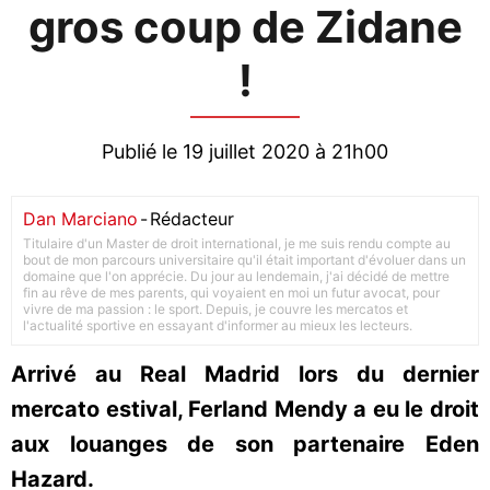
gros coup de Zidane
!
Publié le 19 juillet 2020 à 21h00
Dan Marciano
-
Rédacteur
Titulaire d'un Master de droit international, je me suis rendu compte au
bout de mon parcours universitaire qu'il était important d'évoluer dans un
domaine que l'on apprécie. Du jour au lendemain, j'ai décidé de mettre
fin au rêve de mes parents, qui voyaient en moi un futur avocat, pour
vivre de ma passion : le sport. Depuis, je couvre les mercatos et
l'actualité sportive en essayant d'informer au mieux les lecteurs.
Arrivé au Real Madrid lors du dernier
mercato estival, Ferland Mendy a eu le droit
aux louanges de son partenaire Eden
Hazard.