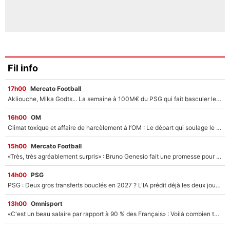
Fil info
17h00
Mercato Football
Akliouche, Mika Godts... La semaine à 100M€ du PSG qui fait basculer le mercato du PSG !
16h00
OM
Climat toxique et affaire de harcèlement à l’OM : Le départ qui soulage le vestiaire de Bruno Genesio
15h00
Mercato Football
«Très, très agréablement surpris» : Bruno Genesio fait une promesse pour la suite du mercato de l’OM et rassure les supporters
14h00
PSG
PSG : Deux gros transferts bouclés en 2027 ? L'IA prédit déjà les deux joueurs qui pourraient rejoindre Luis Enrique !
13h00
Omnisport
«C'est un beau salaire par rapport à 90 % des Français» : Voilà combien touchait Nelson Monfort sur France Télévisions avant de rejoindre CNews