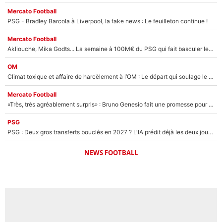
Mercato Football
PSG - Bradley Barcola à Liverpool, la fake news : Le feuilleton continue !
Mercato Football
Akliouche, Mika Godts... La semaine à 100M€ du PSG qui fait basculer le mercato du PSG !
OM
Climat toxique et affaire de harcèlement à l’OM : Le départ qui soulage le vestiaire de Bruno Genesio
Mercato Football
«Très, très agréablement surpris» : Bruno Genesio fait une promesse pour la suite du mercato de l’OM et rassure les supporters
PSG
PSG : Deux gros transferts bouclés en 2027 ? L'IA prédit déjà les deux joueurs qui pourraient rejoindre Luis Enrique !
NEWS FOOTBALL