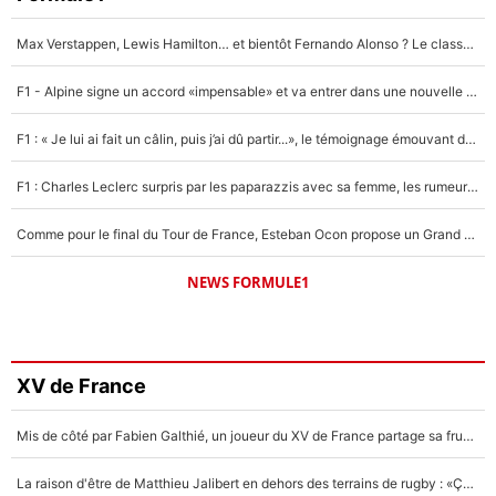
Max Verstappen, Lewis Hamilton… et bientôt Fernando Alonso ? Le classement des pilotes les mieux payés en Formule 1 risque de changer !
F1 - Alpine signe un accord «impensable» et va entrer dans une nouvelle dimension : Grande nouvelle pour Pierre Gasly !
F1 : « Je lui ai fait un câlin, puis j’ai dû partir...», le témoignage émouvant de Max Verstappen sur sa fille
F1 : Charles Leclerc surpris par les paparazzis avec sa femme, les rumeurs étaient vraies !
Comme pour le final du Tour de France, Esteban Ocon propose un Grand Prix de Formule 1 à Paris : «Autour de l’Arc de Triomphe, ce serait génial» !
NEWS FORMULE1
XV de France
Mis de côté par Fabien Galthié, un joueur du XV de France partage sa frustration : «ils ne me l’ont pas dit tout de suite»
La raison d'être de Matthieu Jalibert en dehors des terrains de rugby : «Ça m'atteint autant que si tu touches à un membre de ma famille»