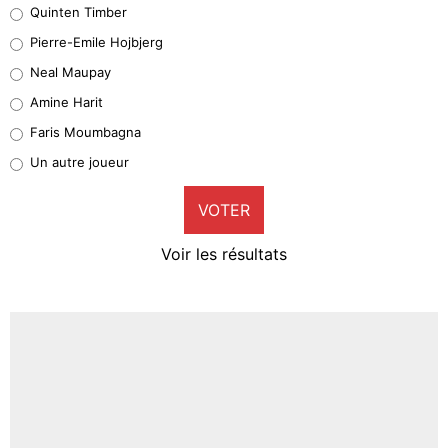
Quinten Timber
Geronimo Rulli
Pierre-Emile Hojbjerg
5%
Neal Maupay
Quinten Timber
Amine Harit
1%
Faris Moumbagna
Pierre-Emile Hojbjerg
Un autre joueur
9%
VOTER
Neal Maupay
4%
Voir les résultats
Amine Harit
3%
Faris Moumbagna
4%
Un autre joueur
5%