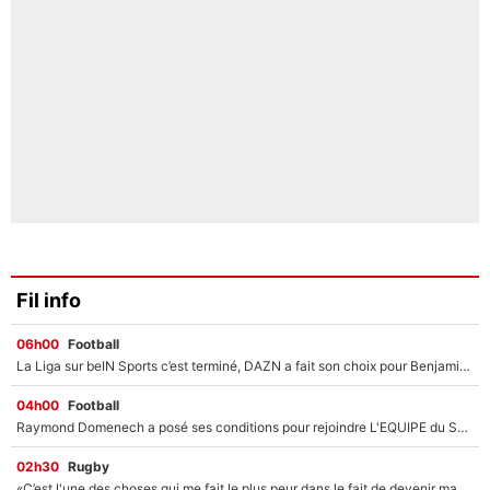
Fil info
06h00
Football
La Liga sur beIN Sports c’est terminé, DAZN a fait son choix pour Benjamin Da Silva et Omar Da Fonseca !
04h00
Football
Raymond Domenech a posé ses conditions pour rejoindre L'EQUIPE du Soir : Il refuse de faire l'émission avec un autre chroniqueur !
02h30
Rugby
«C’est l'une des choses qui me fait le plus peur dans le fait de devenir maman» : En couple avec Antoine Dupont, Iris Mittenaere s'inquiète déjà pour ses futurs enfants !