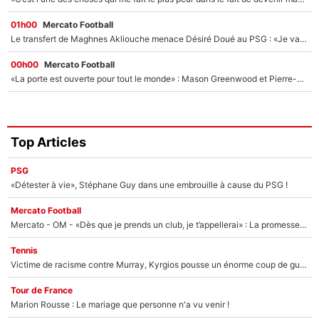
01h00
Mercato Football
Le transfert de Maghnes Akliouche menace Désiré Doué au PSG : «Je valide à 200%»
00h00
Mercato Football
«La porte est ouverte pour tout le monde» : Mason Greenwood et Pierre-Emerick Aubameyang ont quitté l'OM, Amine Gouiri balance sur la suite du mercato et sur la réaction du vestiaire !
Top Articles
PSG
«Détester à vie», Stéphane Guy dans une embrouille à cause du PSG !
Mercato Football
Mercato - OM - «Dès que je prends un club, je t’appellerai» : La promesse de Marcelino au moment de claquer la porte
Tennis
Victime de racisme contre Murray, Kyrgios pousse un énorme coup de gueule !
Tour de France
Marion Rousse : Le mariage que personne n'a vu venir !