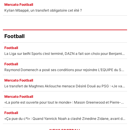
Mercato Football
Kylian Mbappé, un transfert obligatoire cet été ?
Football
Football
La Liga sur beIN Sports c’est terminé, DAZN a fait son choix pour Benjamin Da Silva et Omar Da Fonseca !
Football
Raymond Domenech a posé ses conditions pour rejoindre L'EQUIPE du Soir : Il refuse de faire l'émission avec un autre chroniqueur !
Mercato Football
Le transfert de Maghnes Akliouche menace Désiré Doué au PSG : «Je valide à 200%»
Mercato Football
«La porte est ouverte pour tout le monde» : Mason Greenwood et Pierre-Emerick Aubameyang ont quitté l'OM, Amine Gouiri balance sur la suite du mercato et sur la réaction du vestiaire !
Football
«Ça pue du c*l» : Quand Yannick Noah a clashé Zinedine Zidane, avant de se faire recadrer par le nouveau sélectionneur de l'équipe de France !