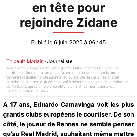
en tête pour
rejoindre Zidane
Publié le 6 juin 2020 à 06h45
Thibault Morlain
-
Journaliste
Après s’être essayé à différents sports, Thibault se tourne vers une
carrière de footballeur amateur. Au moment de faire un choix entre
devenir footballeur professionnel et journaliste, les qualités ont fait
pencher la balance d’un côté. Le voilà désormais au sein de la rédaction
du 10 Sport, après un diplôme obtenu à l’Institut International de
Communication de Paris.
A 17 ans, Eduardo Camavinga voit les plus
grands clubs européens le courtiser. De son
côté, le joueur de Rennes ne semble penser
qu’au Real Madrid, souhaitant même mettre