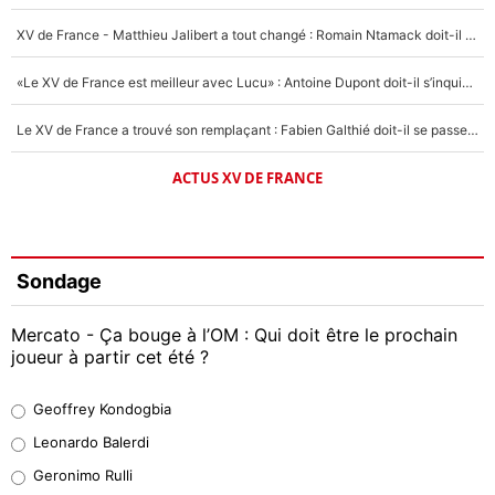
XV de France - Matthieu Jalibert a tout changé : Romain Ntamack doit-il s’inquiéter pour sa place à un an de la Coupe du monde ?
«Le XV de France est meilleur avec Lucu» : Antoine Dupont doit-il s’inquiéter pour sa place ?
Le XV de France a trouvé son remplaçant : Fabien Galthié doit-il se passer d'Antoine Dupont ?
ACTUS XV DE FRANCE
Sondage
Mercato - Ça bouge à l’OM : Qui doit être le prochain
joueur à partir cet été ?
Geoffrey Kondogbia
Geoffrey Kondogbia
38%
Leonardo Balerdi
Leonardo Balerdi
Geronimo Rulli
32%